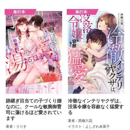
跡継ぎ目当ての子づくり婚
冷徹なインテリヤクザは、
なのに、クールな敏腕御曹
没落令嬢を容赦なく猛愛す
司に蕩けるほど愛されてい
る
ます
著者：西條六花
著者：りりす
イラスト：よしざわ未菜子