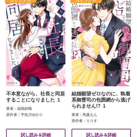
不本意ながら、社長と同居
結婚願望ゼロなのに、執着
することになりました １
系御曹司の包囲網から逃げ
られません!? １
著者：福徳紗織
原作者：宇佐川ゆかり
著者：蔦森えん
原作者：りりす
試し読み＆詳細
試し読み＆詳細