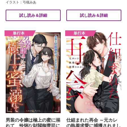
イラスト：弓槻みあ
試し読み＆詳細
試し読み＆詳細
男装の令嬢は極上の蜜に溺
仕組まれた再会 ～元カレ
れて 怜悧な財閥御曹司に
の執着求愛に捕獲されまし