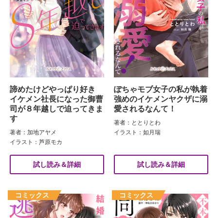
諦めたけどやっぱり好き
ぽちゃモブ女子の私が執着
イケメン社長になった御曹
強めのイケメンヤクザに溺
司が８年越しで迫ってきま
愛されるなんて！
す
著者：ととりとわ
著者：加地アヤメ
イラスト：如月瑞
イラスト：芦原モカ
試し読み＆詳細
試し読み＆詳細