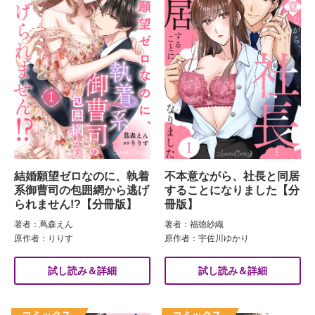
結婚願望ゼロなのに、執着
不本意ながら、社長と同居
系御曹司の包囲網から逃げ
することになりました【分
られません!?【分冊版】
冊版】
著者：蔦森えん
著者：福徳紗織
原作者：りりす
原作者：宇佐川ゆかり
試し読み＆詳細
試し読み＆詳細