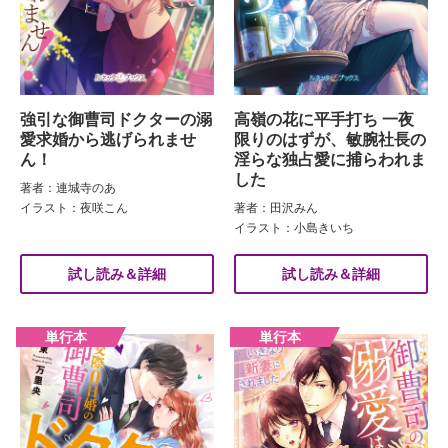
強引な御曹司ドクターの溺
高嶺の花に平手打ち 一夜
愛求婚から逃げられませ
限りのはずが、敏腕社長の
ん！
淫らな独占愛に捕らわれま
した
著者：連城寺のあ
イラスト：夜咲こん
著者：田沢みん
イラスト：小島きいち
試し読み＆詳細
試し読み＆詳細