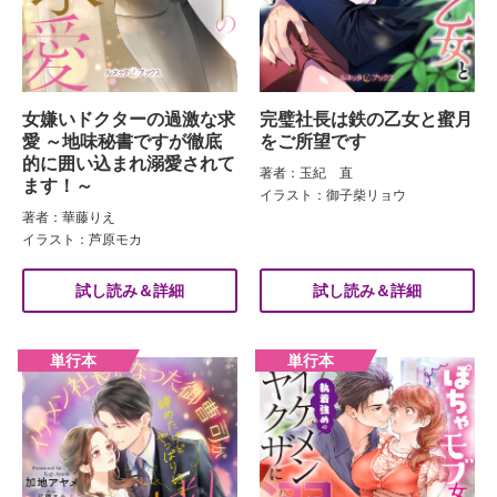
女嫌いドクターの過激な求
完璧社長は鉄の乙女と蜜月
愛 ～地味秘書ですが徹底
をご所望です
的に囲い込まれ溺愛されて
著者：玉紀 直
ます！～
イラスト：御子柴リョウ
著者：華藤りえ
イラスト：芦原モカ
試し読み＆詳細
試し読み＆詳細