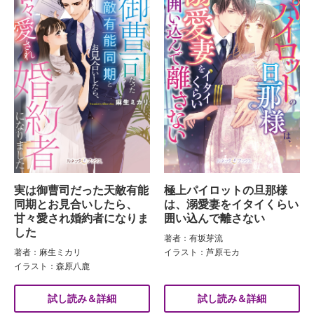
実は御曹司だった天敵有能
極上パイロットの旦那様
同期とお見合いしたら、
は、溺愛妻をイタイくらい
甘々愛され婚約者になりま
囲い込んで離さない
した
著者：有坂芽流
著者：麻生ミカリ
イラスト：芦原モカ
イラスト：森原八鹿
試し読み＆詳細
試し読み＆詳細