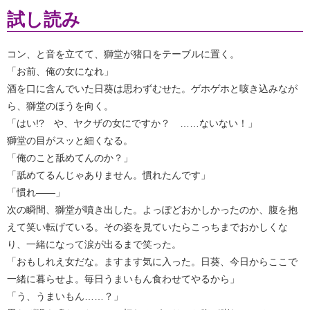
試し読み
コン、と音を立てて、獅堂が猪口をテーブルに置く。
「お前、俺の女になれ」
酒を口に含んでいた日葵は思わずむせた。ゲホゲホと咳き込みなが
ら、獅堂のほうを向く。
「はい!? や、ヤクザの女にですか？ ……ないない！」
獅堂の目がスッと細くなる。
「俺のこと舐めてんのか？」
「舐めてるんじゃありません。慣れたんです」
「慣れ――」
次の瞬間、獅堂が噴き出した。よっぽどおかしかったのか、腹を抱
えて笑い転げている。その姿を見ていたらこっちまでおかしくな
り、一緒になって涙が出るまで笑った。
「おもしれえ女だな。ますます気に入った。日葵、今日からここで
一緒に暮らせよ。毎日うまいもん食わせてやるから」
「う、うまいもん……？」