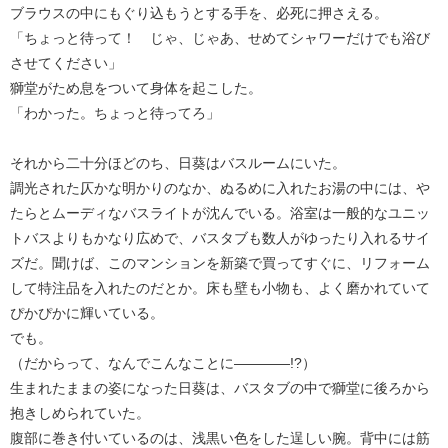
ブラウスの中にもぐり込もうとする手を、必死に押さえる。
「ちょっと待って！ じゃ、じゃあ、せめてシャワーだけでも浴び
させてください」
獅堂がため息をついて身体を起こした。
「わかった。ちょっと待ってろ」
それから二十分ほどのち、日葵はバスルームにいた。
調光された仄かな明かりのなか、ぬるめに入れたお湯の中には、や
たらとムーディなバスライトが沈んでいる。浴室は一般的なユニッ
トバスよりもかなり広めで、バスタブも数人がゆったり入れるサイ
ズだ。聞けば、このマンションを新築で買ってすぐに、リフォーム
して特注品を入れたのだとか。床も壁も小物も、よく磨かれていて
ぴかぴかに輝いている。
でも。
（だからって、なんでこんなことに――――!?）
生まれたままの姿になった日葵は、バスタブの中で獅堂に後ろから
抱きしめられていた。
腹部に巻き付いているのは、浅黒い色をした逞しい腕。背中には筋