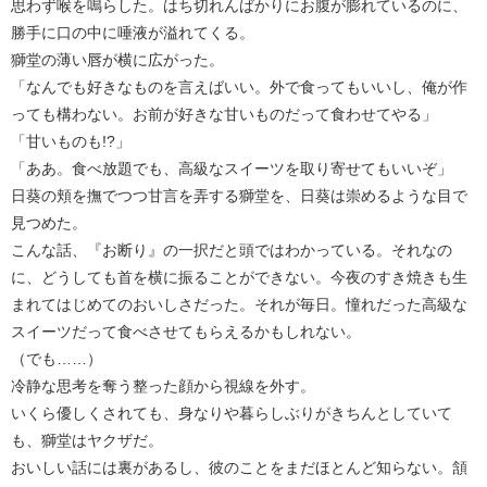
思わず喉を鳴らした。はち切れんばかりにお腹が膨れているのに、
勝手に口の中に唾液が溢れてくる。
獅堂の薄い唇が横に広がった。
「なんでも好きなものを言えばいい。外で食ってもいいし、俺が作
っても構わない。お前が好きな甘いものだって食わせてやる」
「甘いものも!?」
「ああ。食べ放題でも、高級なスイーツを取り寄せてもいいぞ」
日葵の頬を撫でつつ甘言を弄する獅堂を、日葵は崇めるような目で
見つめた。
こんな話、『お断り』の一択だと頭ではわかっている。それなの
に、どうしても首を横に振ることができない。今夜のすき焼きも生
まれてはじめてのおいしさだった。それが毎日。憧れだった高級な
スイーツだって食べさせてもらえるかもしれない。
（でも……）
冷静な思考を奪う整った顔から視線を外す。
いくら優しくされても、身なりや暮らしぶりがきちんとしていて
も、獅堂はヤクザだ。
おいしい話には裏があるし、彼のことをまだほとんど知らない。頷