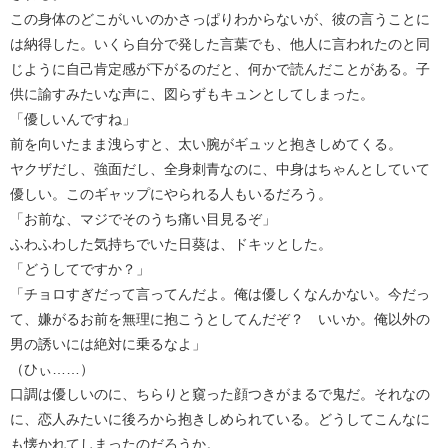
この身体のどこがいいのかさっぱりわからないが、彼の言うことに
は納得した。いくら自分で発した言葉でも、他人に言われたのと同
じように自己肯定感が下がるのだと、何かで読んだことがある。子
供に諭すみたいな声に、図らずもキュンとしてしまった。
「優しいんですね」
前を向いたまま洩らすと、太い腕がギュッと抱きしめてくる。
ヤクザだし、強面だし、全身刺青なのに、中身はちゃんとしていて
優しい。このギャップにやられる人もいるだろう。
「お前な、マジでそのうち痛い目見るぞ」
ふわふわした気持ちでいた日葵は、ドキッとした。
「どうしてですか？」
「チョロすぎだって言ってんだよ。俺は優しくなんかない。今だっ
て、嫌がるお前を無理に抱こうとしてんだぞ？ いいか。俺以外の
男の誘いには絶対に乗るなよ」
（ひぃ……）
口調は優しいのに、ちらりと窺った顔つきがまるで鬼だ。それなの
に、恋人みたいに後ろから抱きしめられている。どうしてこんなに
も懐かれてしまったのだろうか。