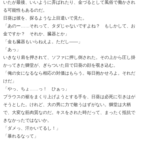
いたが最後、いいように弄ばれたり、金づるとして風俗で働かされ
る可能性もあるのだ。
日葵は彼を、探るような上目遣いで見た。
「あのー……それって、タダじゃないですよね？ もしかして、お
金ですか？ それか、臓器とか」
「金も臓器もいらねえよ。ただし――」
「あっ」
いきなり肩を押されて、ソファに押し倒された。その上から圧し掛
かってきた獅堂が、ぎらついた目で日葵の顔を覗き込む。
「俺の女になるなら相応の対価はもらう。毎日抱かせろよ。それだ
けだ」
「やっ、ちょ……っ！ ひぁっ」
ブラウスの裾をまくり上げようとする手を、日葵は必死に引きはが
そうとした。けれど、大の男に力で敵うはずがない。獅堂は大柄
で、大変な筋肉質なのだ。キスをされた時だって、まったく抵抗で
きなかったではないか。
「ダメっ、汗かいてるし！」
「暴れるなって」