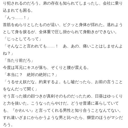
り犯されるのだろう。弟の存在も知られてしまったし、会社に乗り
込まれても困る。
「んっ……！」
首筋をぬらりとしたものが這い、ビクッと身体が揺れた。逃れよう
として身を捩るが、全体重で圧し掛かられて身動きができない。
「じっとしてろって」
「そんなこと言われても……！ あ、あの、痛いことはしませんよ
ね？」
「当たり前だろ」
今度は耳元にキスが落ち、ぞくりと腰が震える。
「本当に？ 絶対の絶対に？」
「うるせえ奴だな。約束するよ。もし嘘だったら、お前の言うこと
をなんだって聞く」
そう言った彼の顔つきが真剣そのものだったため、日葵はゆっくり
と力を抜いた。こうなったらやけだ。どうせ普通に暮らしていて
も、『かわいい』と言ってくれる男性と知り合うことなんてない。
すれ違いざまにからかうような男と比べたら、獅堂のほうがマシだ
ろう。