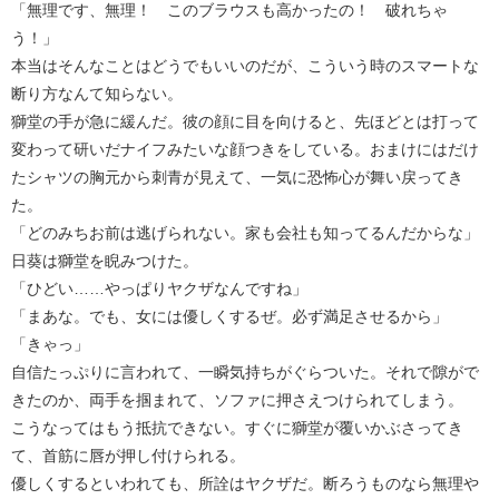
「無理です、無理！ このブラウスも高かったの！ 破れちゃ
う！」
本当はそんなことはどうでもいいのだが、こういう時のスマートな
断り方なんて知らない。
獅堂の手が急に緩んだ。彼の顔に目を向けると、先ほどとは打って
変わって研いだナイフみたいな顔つきをしている。おまけにはだけ
たシャツの胸元から刺青が見えて、一気に恐怖心が舞い戻ってき
た。
「どのみちお前は逃げられない。家も会社も知ってるんだからな」
日葵は獅堂を睨みつけた。
「ひどい……やっぱりヤクザなんですね」
「まあな。でも、女には優しくするぜ。必ず満足させるから」
「きゃっ」
自信たっぷりに言われて、一瞬気持ちがぐらついた。それで隙がで
きたのか、両手を掴まれて、ソファに押さえつけられてしまう。
こうなってはもう抵抗できない。すぐに獅堂が覆いかぶさってき
て、首筋に唇が押し付けられる。
優しくするといわれても、所詮はヤクザだ。断ろうものなら無理や