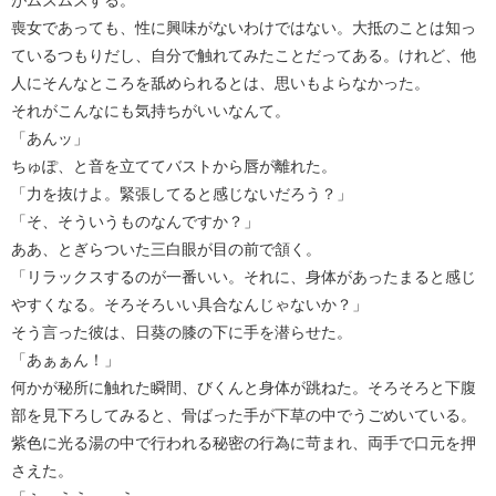
喪女であっても、性に興味がないわけではない。大抵のことは知っ
ているつもりだし、自分で触れてみたことだってある。けれど、他
人にそんなところを舐められるとは、思いもよらなかった。
それがこんなにも気持ちがいいなんて。
「あんッ」
ちゅぽ、と音を立ててバストから唇が離れた。
「力を抜けよ。緊張してると感じないだろう？」
「そ、そういうものなんですか？」
ああ、とぎらついた三白眼が目の前で頷く。
「リラックスするのが一番いい。それに、身体があったまると感じ
やすくなる。そろそろいい具合なんじゃないか？」
そう言った彼は、日葵の膝の下に手を潜らせた。
「あぁぁん！」
何かが秘所に触れた瞬間、びくんと身体が跳ねた。そろそろと下腹
部を見下ろしてみると、骨ばった手が下草の中でうごめいている。
紫色に光る湯の中で行われる秘密の行為に苛まれ、両手で口元を押
さえた。