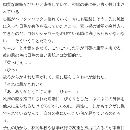
肉質な胸筋がぴたりと密着していて、視線の先に長い脚が投げ出さ
れている。
心臓がバックンバックン揺れていて、今にも破裂しそう。先に風呂
に入った日葵が身体を洗っていたところ、素っ裸の獅堂が突然入っ
てきたのだ。自分がシャワーを浴びている隙に逃げらたらかなわな
い――そういうことだろう。
ちゃぷ、と水音をさせて、ごつごつした手が日葵の腹部を撫でる。
彼の肌の色は日葵の白い素肌とは対照的だ。
「柔らけぇ……」
（ひっ）
後ろからかすれた声がして、肩に唇らしきものが触れた。
「それに肌がきれいだ」
「あ、ありがとうございま――ひゃっ！」
乳房の脇を指で押された途端に、びくりとした。ぷにぷにの身体を
他人に見られるだけで恥ずかしいのに、男性に、しかもヤクザに撫
でられているなんて、自分の身にいったい何が起きているのだろ
う。
子供の頃から、林間学校や修学旅行で友達と風呂に入るのが本当に