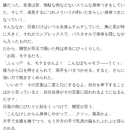
嫌だった。友達は皆、無駄な肉などないスリムな身体つきをしてい
た。そして、成長するにつれメリハリの利いた女らしい身体つきに
なっていく。
そんななか、日葵だけはいつも全身ムチムチしていた。胸と尻が特
に大きく、それがコンプレックスで、バスタオルで身体を隠しなが
ら入ったものだ。
だから、獅堂が耳元で囁いた時は本当にびっくりした。
「お前、モテるだろ」
「ふぇっ!? も、モテませんよ！ こんなぽちゃモブ――うぐぅ」
後ろから口を押さえられて、両手をバタつかせる。すると、さらに
強い力で抱きすくめられた。
「いいか？ その言葉は二度と口にするなよ。自分を卑下すること
ばかり言っていると、自分自身がその言葉に囚われるようになるん
だぞ？」
日葵の頬にぴたりと顔をくっつけて、獅堂が言う。
「こんなけしからん身体しやがって……クソッ。最高かよ」
片手で太腿を撫でつつ、もう片方の手で乳房の脇をたぷたぷと揺ら
される。