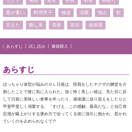
ヤクザ
俺様
処女
初夜
刺青
和彫り
愛が重い
料理男子
極道
溺愛
独占
獣
甘えた
癒し系
美形
若頭
過保護
あらすじ
試し読み
書籍購入
あらすじ
ぽっちゃり体型が悩みのＯＬ日葵は、怪我をしたヤクザの獅堂を介
抱したことで彼に気に入られた。強く怖く美しい彼は、見た目に反
して日葵に美味しい食事を作ったり、過保護に送り迎えをしたりと
甲斐甲斐しく溺愛する。「すげえ…この感触、最高だな」と自己肯
定感が爆上がりする褒め方で迫ってくる彼に強引に抱かれ、惹かれ
ていくのを止められなくて!?