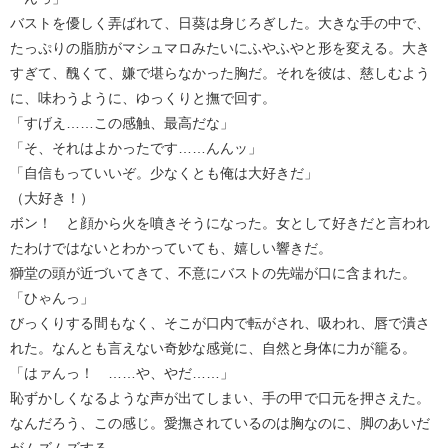
バストを優しく弄ばれて、日葵は身じろぎした。大きな手の中で、
たっぷりの脂肪がマシュマロみたいにふやふやと形を変える。大き
すぎて、醜くて、嫌で堪らなかった胸だ。それを彼は、慈しむよう
に、味わうように、ゆっくりと撫で回す。
「すげえ……この感触、最高だな」
「そ、それはよかったです……んんッ」
「自信もっていいぞ。少なくとも俺は大好きだ」
（大好き！）
ボン！ と顔から火を噴きそうになった。女として好きだと言われ
たわけではないとわかっていても、嬉しい響きだ。
獅堂の頭が近づいてきて、不意にバストの先端が口に含まれた。
「ひゃんっ」
びっくりする間もなく、そこが口内で転がされ、吸われ、唇で潰さ
れた。なんとも言えない奇妙な感覚に、自然と身体に力が籠る。
「はァんっ！ ……や、やだ……」
恥ずかしくなるような声が出てしまい、手の甲で口元を押さえた。
なんだろう、この感じ。愛撫されているのは胸なのに、脚のあいだ
がムズムズする。