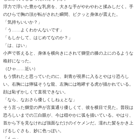
浮力で浮いた豊かな乳房を、大きな手がやわやわと揉みしだく。手
のひらで胸の頂が転がされた瞬間、ビクッと身体が震えた。
「気持ちいいか？」
「う……よくわかんないです」
「もしかして、はじめてなのか？」
「は、はい」
小声で答えると、身体を横向きにされて獅堂の膝の上にのるような
格好になった。
（ひゃ……近い）
もう慣れたと思っていたのに、刺青が視界に入るとやはり恐ろし
い。右胸には獰猛そうな龍、左胸には咆哮する虎が描かれている。
顔は恥ずかしくて直視できない。
「なら、なおさら優しくしねぇとな」
そう言った獅堂の声が言葉通り優しくて、彼を横目で見た。普段は
恐ろしいまでの三白眼が、今は穏やかに弧を描いている。やはり、
首から下を見なければ強面なだけのイケメンだ。濡れた髪をかき上
げるしぐさも、妙に色っぽい。
「んっ」