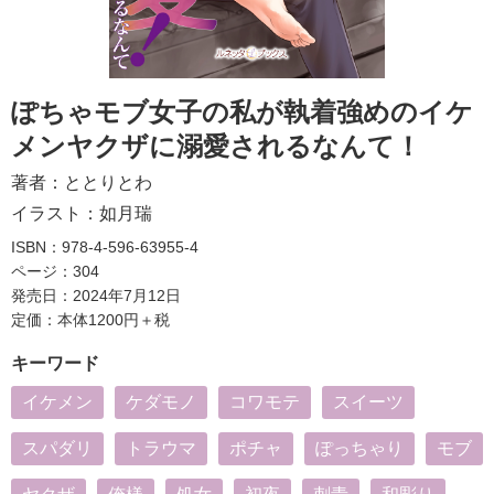
ぽちゃモブ女子の私が執着強めのイケ
メンヤクザに溺愛されるなんて！
著者：
ととりとわ
イラスト：
如月瑞
ISBN：978-4-596-63955-4
ページ：304
発売日：2024年7月12日
定価：本体1200円＋税
キーワード
イケメン
ケダモノ
コワモテ
スイーツ
スパダリ
トラウマ
ポチャ
ぽっちゃり
モブ