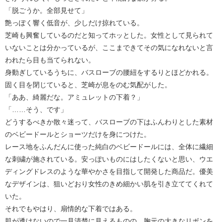
「脱ごうか。全部見せて」
艶っぽく響く低音が、少しだけ掠れている。
芝崎も興奮しているのだと知ってホッとした。女性として見られて
いないことは分かっているが、ここまできてその気になれないと言
われたら目も当てられない。
身動ぎしているうちに、バスローブの腰紐をするりとほどかれる。
固く目を閉じていると、芝崎が息をのむ気配がした。
「ああ、綺麗だな。アミュレットの下着？」
「……そう、です」
どうするべきか散々迷って、バスローブの下はふんわりとした素材
のベビードールとショーツだけを身につけた。
レース地をふんだんに使った純白のベビードールには、全体に繊細
な刺繍が施されている。安っぽいものにはしたくないと思い、ウエ
ディングドレスのような華やかさを目指して開発した商品だ。優美
なデザインは、狙いどおり女性のきめ細かい肌を引き立ててくれて
いた。
それでもやはり、扇情的な下着ではある。
肌が透けないので一見清楚に見えるものの、胸元の大きなリボンを