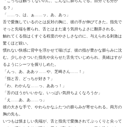
「こっちは触ってないのに、こんなに膨らんでる。自分でも分か
る？」
「……っ、は、ぁ……ッ、あ、あっ」
舌で愛撫しているのとは反対の胸に、彼の手が伸びてきた。指先で
そっと先端を擦られ、舌とはまた違う気持ちよさに翻弄される。
触れてくる指はくすぐる程度のやさしさなのに、与えられる刺激は
驚くほど鋭い。
慣れない快感に背中を浮かせて喘げば、彼の指が豊かな膨らみに沈
む。少しかさついた指先や尖らせた舌先でいじめられ、美緒はすが
るようにシーツを握りしめた。
「んっ、あ、ああッ……や、芝崎さん……！」
「指と舌、どっちが好き？」
「わ、わかんな……っ、ああっ！」
「舌のほうがいいかな。いっぱい気持ちよくなろうか」
「え……あ、あ……っ」
彼の大きな手で、やわらかなふたつの膨らみが寄せられる。両方の
胸の先も。
いつもは慎ましい先端が、舌と指先で愛撫されてぷっくりと尖って