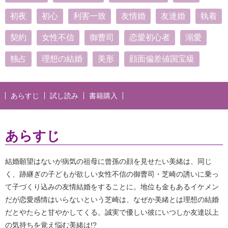
初夜
初心
利害一致
友情婚
友達婚
執着
契約
女性不信
御曹司
恋愛初心者
溺愛
独占
理想の結婚
美形
顔面偏差値国宝級
あらすじ
試し読み
書籍購入
あらすじ
結婚願望はないが病気の祖母に曾孫の顔を見せたい美緒は、同じ
く、跡継ぎの子どもが欲しい女性不信の御曹司・芝崎の誘いに乗っ
て子づくり込みの友情結婚をすることに。地位も金もあるイケメン
だが恋愛感情はいらないという芝崎は、なぜか美緒とは理想の結婚
だとやたらと甘やかしてくる。誠実で優しい彼にいつしか友達以上
の気持ちを覚え悩む美緒は!?