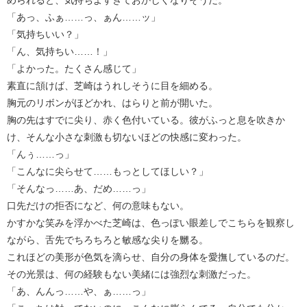
「あっ、ふぁ……っ、ぁん……ッ」
「気持ちいい？」
「ん、気持ちい……！」
「よかった。たくさん感じて」
素直に頷けば、芝崎はうれしそうに目を細める。
胸元のリボンがほどかれ、はらりと前が開いた。
胸の先はすでに尖り、赤く色付いている。彼がふっと息を吹きか
け、そんな小さな刺激も切ないほどの快感に変わった。
「んぅ……っ」
「こんなに尖らせて……もっとしてほしい？」
「そんなっ……あ、だめ……っ」
口先だけの拒否になど、何の意味もない。
かすかな笑みを浮かべた芝崎は、色っぽい眼差しでこちらを観察し
ながら、舌先でちろちろと敏感な尖りを嬲る。
これほどの美形が色気を滴らせ、自分の身体を愛撫しているのだ。
その光景は、何の経験もない美緒には強烈な刺激だった。
「あ、んんっ……や、ぁ……っ」