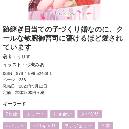
跡継ぎ目当ての子づくり婚なのに、ク
ールな敏腕御曹司に蕩けるほど愛され
ています
著者：
りりす
イラスト：
弓槻みあ
ISBN：978-4-596-52488-1
ページ：288
発売日：2023年9月12日
定価：本体1200円＋税
キーワード
0日婚
エリート
お見合い
スパダリ
ハイスぺ
バリキャリ
ランジェリー
下着