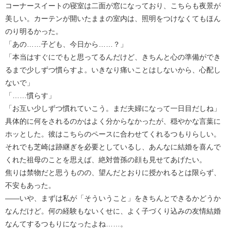
コーナースイートの寝室は二面が窓になっており、こちらも夜景が
美しい。カーテンが開いたままの室内は、照明をつけなくてもほん
のり明るかった。
「あの……子ども、今日から……？」
「本当はすぐにでもと思ってるんだけど、きちんと心の準備ができ
るまで少しずつ慣らすよ。いきなり痛いことはしないから、心配し
ないで」
「……慣らす」
「お互い少しずつ慣れていこう。まだ夫婦になって一日目だしね」
具体的に何をされるのかはよく分からなかったが、穏やかな言葉に
ホッとした。彼はこちらのペースに合わせてくれるつもりらしい。
それでも芝崎は跡継ぎを必要としているし、あんなに結婚を喜んで
くれた祖母のことを思えば、絶対曾孫の顔も見せてあげたい。
焦りは禁物だと思うものの、望んだとおりに授かれるとは限らず、
不安もあった。
――いや、まずは私が「そういうこと」をきちんとできるかどうか
なんだけど。何の経験もないくせに、よく子づくり込みの友情結婚
なんてするつもりになったよね……。