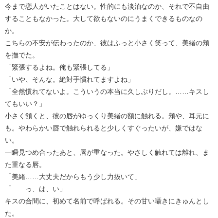
今まで恋人がいたことはない。性的にも淡泊なのか、それで不自由
することもなかった。大して欲もないのにうまくできるものなの
か。
こちらの不安が伝わったのか、彼はふっと小さく笑って、美緒の頬
を撫でた。
「緊張するよね。俺も緊張してる」
「いや、そんな。絶対手慣れてますよね」
「全然慣れてないよ。こういうの本当に久しぶりだし。……キスし
てもいい？」
小さく頷くと、彼の唇がゆっくり美緒の額に触れる。頬や、耳元に
も。やわらかい唇で触れられると少しくすぐったいが、嫌ではな
い。
一瞬見つめ合ったあと、唇が重なった。やさしく触れては離れ、ま
た重なる唇。
「美緒……大丈夫だからもう少し力抜いて」
「……っ、は、い」
キスの合間に、初めて名前で呼ばれる。その甘い囁きにきゅんとし
た。