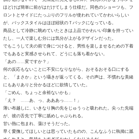
ほどけば簡単に前がはだけてしまう仕様だ。同色のショーツも、フ
ロントとサイドにたっぷりのフリルが使われていてかわいらしい
が、バックスタイルはほぼ紐状のＴバックになっている。
商品として冷静に眺めていたときは上品でかわいい印象を持ってい
たし、一人で楽しむ分には気分が上がるデザインだった。
でもこうして夫の前で身につけると、男性を楽しませるための下着
でもあると実感させられて、どうにも落ち着かない。
「あの……変ですか？」
何の反応もないことに不安になりながら、おそるおそる口にする
と、「まさか」という囁きが返ってくる。その声は、不慣れな美緒
にもありありと分かるほどに欲情していた。
「ごめん、ちょっと余裕ないかも」
「え？ ……あ、っ、あああっ……！」
薄い布越しに、いきなり胸の先をじゅうっと吸われた。尖った先端
が、彼の舌先で丁寧に舐めしゃぶられる。
甘い熱に包まれ、蕩けそうだった。
早く愛撫してほしいとは思っていたものの、こんなふうに執拗に舐
められると、気持ちよすぎておかしくなりそうだ。