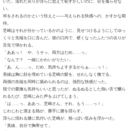
いた。濡れた尖りが淫らに思えて恥ずかしいのに、目を逸らせな
い。
何をされるのかという怯えと――与えられる快感への、かすかな期
待。
芝崎はそれが分かっているかのように、見せつけるようにしてゆっ
くりと先端を口に含んだ。彼の口内で、硬くなったふたつの尖りが
舌先で弾かれる。
「ああっ！ や、うそっ、両方はだめ……っ」
「なんで？ 一緒にかわいがりたい」
「あ、ん……っ、だめ、気持ちよすぎるからぁ……っ！」
美緒は胸に顔を埋めている芝崎の髪を、せわしなく撫でる。
両側の先端を同時に舐められるのは、強烈な快感だった。
指での愛撫も気持ちいいと思ったが、ぬるぬるとした熱い舌で嬲ら
れるたび、悲鳴じみた声を上げてしまう。
「は……っ、ああっ、芝崎さん、それ、もう……っ！」
じわじわと溜まる熱が、勝手に腰を揺らす。
淫らに揺れる腰に気付いた芝崎が、熱っぽい笑みを浮かべた。
「美緒、自分で胸寄せて」