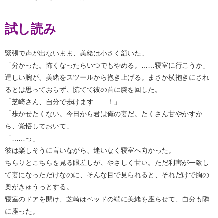
試し読み
緊張で声が出ないまま、美緒は小さく頷いた。
「分かった。怖くなったらいつでもやめる。……寝室に行こうか」
逞しい腕が、美緒をスツールから抱き上げる。まさか横抱きにされ
るとは思っておらず、慌てて彼の首に腕を回した。
「芝崎さん、自分で歩けます……！」
「歩かせたくない。今日から君は俺の妻だ。たくさん甘やかすか
ら、覚悟しておいて」
「……っ」
彼は楽しそうに言いながら、迷いなく寝室へ向かった。
ちらりとこちらを見る眼差しが、やさしく甘い。ただ利害が一致し
て妻になっただけなのに、そんな目で見られると、それだけで胸の
奥がきゅうっとする。
寝室のドアを開け、芝崎はベッドの端に美緒を座らせて、自分も隣
に座った。