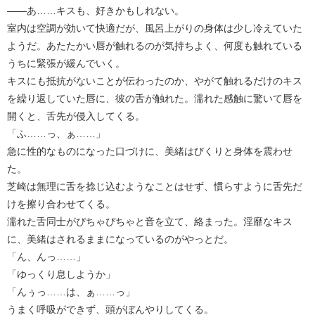
――あ……キスも、好きかもしれない。
室内は空調が効いて快適だが、風呂上がりの身体は少し冷えていた
ようだ。あたたかい唇が触れるのが気持ちよく、何度も触れている
うちに緊張が緩んでいく。
キスにも抵抗がないことが伝わったのか、やがて触れるだけのキス
を繰り返していた唇に、彼の舌が触れた。濡れた感触に驚いて唇を
開くと、舌先が侵入してくる。
「ふ……っ、ぁ……」
急に性的なものになった口づけに、美緒はびくりと身体を震わせ
た。
芝崎は無理に舌を捻じ込むようなことはせず、慣らすように舌先だ
けを擦り合わせてくる。
濡れた舌同士がぴちゃぴちゃと音を立て、絡まった。淫靡なキス
に、美緒はされるままになっているのがやっとだ。
「ん、んっ……」
「ゆっくり息しようか」
「んぅっ……は、ぁ……っ」
うまく呼吸ができず、頭がぼんやりしてくる。