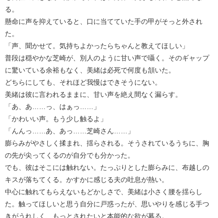
る。
懸命に声を抑えていると、口に当てていた手の甲がそっと外され
た。
「声、聞かせて。気持ちよかったらちゃんと教えてほしい」
普段は穏やかな芝崎が、別人のように甘い声で囁く。そのギャップ
に驚いている余裕もなく、美緒は必死で何度も頷いた。
どちらにしても、それほど我慢はできそうにない。
美緒は彼に言われるままに、甘い声を絶え間なく漏らす。
「あ、あ……っ、はぁっ……」
「かわいい声。もう少し触るよ」
「んんっ……あ、あっ……芝崎さん……」
膨らみがやさしく揉まれ、揺らされる。そうされているうちに、胸
の先が尖ってくるのが自分でも分かった。
でも、彼はそこには触れない。たっぷりとした膨らみに、布越しの
キスが落ちてくる。かすかに感じる夫の吐息が熱い。
中心に触れてもらえないもどかしさで、美緒は小さく腰を揺らし
た。触ってほしいと思う自分に戸惑ったが、思いやりを感じる手つ
きがうれしく、もっとされたいと本能的な欲が募る。