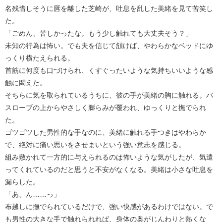
名残惜しそうに唇を離した芝崎が、吐息を乱した美緒を見て苦笑し
た。
「ごめん、苦しかったな。もう少し触れても大丈夫そう？」
未知の行為は怖い。でも夫を信じて頷けば、やわらかなベッドにゆ
っくり横たえられる。
首筋に何度も口づけられ、くすぐったいような気持ちいいような感
触に悶えた。
そちらに気を取られているうちに、彼の手が美緒の胸に触れる。バ
スローブの上からやさしく膨らみが覆われ、ゆっくりと撫でられ
た。
ゴツゴツした男性的な手なのに、美緒に触れる手つきはやわらか
で、絶対に痛い思いをさせまいという強い意志を感じる。
組み敷かれて一方的に与えられるのは怖いような気がしたが、気遣
ってくれているのだと思うと不安がなくなる。美緒は小さな吐息を
漏らした。
「あ、ん……っ」
布越しに撫でられているだけで、強い快感があるわけではない。で
も男性の大きな手で触れられれば、身体の奥がじんわりと熱くな