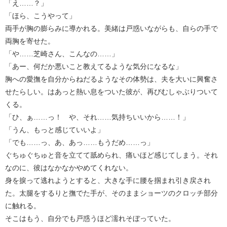
「え……？」
「ほら、こうやって」
両手が胸の膨らみに導かれる。美緒は戸惑いながらも、自らの手で
両胸を寄せた。
「や……芝崎さん、こんなの……」
「あー、何だか悪いこと教えてるような気分になるな」
胸への愛撫を自分からねだるようなその体勢は、夫を大いに興奮さ
せたらしい。はあっと熱い息をついた彼が、再びむしゃぶりついて
くる。
「ひ、ぁ……っ！ や、それ……気持ちいいから……！」
「うん、もっと感じていいよ」
「でも……っ、あ、あっ……もうだめ……っ」
ぐちゅぐちゅと音を立てて舐められ、痛いほど感じてしまう。それ
なのに、彼はなかなかやめてくれない。
身を捩って逃れようとすると、大きな手に腰を掴まれ引き戻され
た。太腿をするりと撫でた手が、そのままショーツのクロッチ部分
に触れる。
そこはもう、自分でも戸惑うほど濡れそぼっていた。