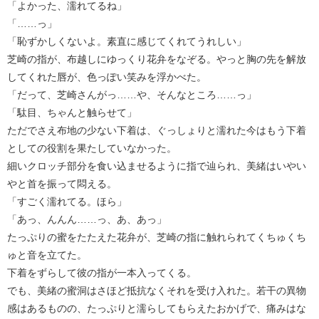
「よかった、濡れてるね」
「……っ」
「恥ずかしくないよ。素直に感じてくれてうれしい」
芝崎の指が、布越しにゆっくり花弁をなぞる。やっと胸の先を解放
してくれた唇が、色っぽい笑みを浮かべた。
「だって、芝崎さんがっ……や、そんなところ……っ」
「駄目、ちゃんと触らせて」
ただでさえ布地の少ない下着は、ぐっしょりと濡れた今はもう下着
としての役割を果たしていなかった。
細いクロッチ部分を食い込ませるように指で辿られ、美緒はいやい
やと首を振って悶える。
「すごく濡れてる。ほら」
「あっ、んんん……っ、あ、あっ」
たっぷりの蜜をたたえた花弁が、芝崎の指に触れられてくちゅくち
ゅと音を立てた。
下着をずらして彼の指が一本入ってくる。
でも、美緒の蜜洞はさほど抵抗なくそれを受け入れた。若干の異物
感はあるものの、たっぷりと濡らしてもらえたおかげで、痛みはな