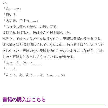
い。
「ん……ッ」
「痛い？」
「大丈夫、ですっ……」
「もう少し慣らすから、力抜いてて」
涙目で見上げると、彼は小さく喉を鳴らした。
指先だけでゆっくりと中を探りながら、芝崎は美緒の髪を撫でる。
彼の囁きは劣情を隠し切れていないのに、触れる手はどこまでもや
さしかった。経験のない美緒を怖がらせないようにしながら、じわ
じわと官能を引き出してくれているのが分かる。
「あっ、や、そこっ……」
「ここ？」
「んんっ、あ、あっ……は、んん……っ」
書籍の購入はこちら