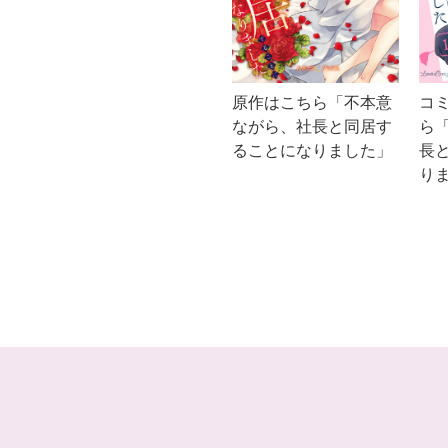
原作はこちら「不本意
コ
ながら、社長と同居す
ら
ることになりました」
長
りま