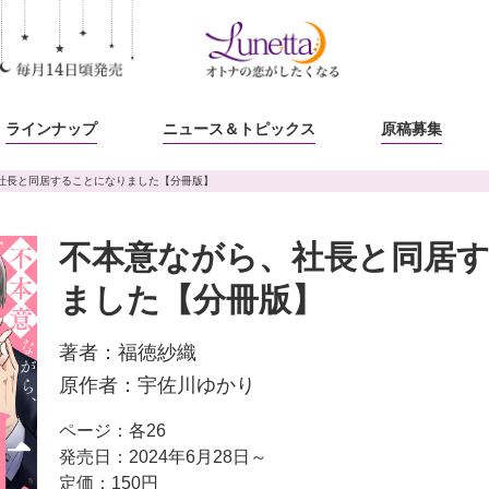
ラインナップ
ニュース
＆トピックス
原稿募集
社長と同居することになりました【分冊版】
不本意ながら、社長と同居
ました【分冊版】
著者：
福徳紗織
原作者：
宇佐川ゆかり
ページ：各26
発売日：2024年6月28日～
定価：150円