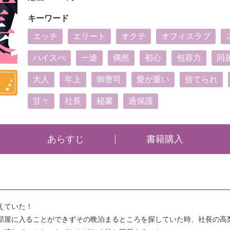
キーワード
エッチ
エリート
オクテ
オフィスラブ
ハイスぺ
一途
偶然
初心
包容力
同
大人
年上
御曹司
愛が重い
捨てられ
甘々
社長
秘書
過保護
あらすじ
書籍購入
えていた！
部屋に入ることができずその晩泊まるところを探していた時、社長の高