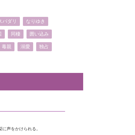
スパダリ
なりゆき
居
同棲
囲い込み
毒親
溺愛
独占
梨に声をかけられる。