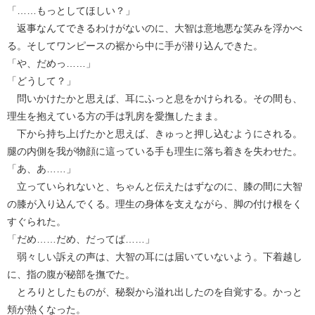
「……もっとしてほしい？」
返事なんてできるわけがないのに、大智は意地悪な笑みを浮かべ
る。そしてワンピースの裾から中に手が潜り込んできた。
「や、だめっ……」
「どうして？」
問いかけたかと思えば、耳にふっと息をかけられる。その間も、
理生を抱えている方の手は乳房を愛撫したまま。
下から持ち上げたかと思えば、きゅっと押し込むようにされる。
腿の内側を我が物顔に這っている手も理生に落ち着きを失わせた。
「あ、あ……」
立っていられないと、ちゃんと伝えたはずなのに、膝の間に大智
の膝が入り込んでくる。理生の身体を支えながら、脚の付け根をく
すぐられた。
「だめ……だめ、だってば……」
弱々しい訴えの声は、大智の耳には届いていないよう。下着越し
に、指の腹が秘部を撫でた。
とろりとしたものが、秘裂から溢れ出したのを自覚する。かっと
頬が熱くなった。