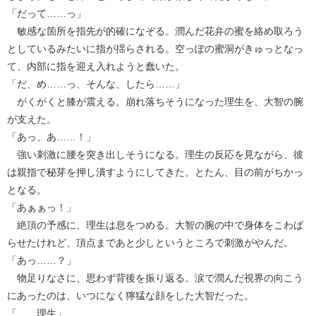
「だって……っ」
敏感な箇所を指先が的確になぞる。潤んだ花弁の蜜を絡め取ろう
としているみたいに指が揺らされる。空っぽの蜜洞がきゅっとなっ
て、内部に指を迎え入れようと蠢いた。
「だ、め……っ、そんな、したら……」
がくがくと膝が震える。崩れ落ちそうになった理生を、大智の腕
が支えた。
「あっ、あ……！」
強い刺激に腰を突き出しそうになる。理生の反応を見ながら、彼
は親指で秘芽を押し潰すようにしてきた。とたん、目の前がちかっ
となる。
「あぁぁっ！」
絶頂の予感に、理生は息をつめる。大智の腕の中で身体をこわば
らせたけれど、頂点まであと少しというところで刺激がやんだ。
「あっ……？」
物足りなさに、思わず背後を振り返る。涙で潤んだ視界の向こう
にあったのは、いつになく獰猛な顔をした大智だった。
「……理生」