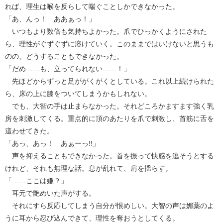
れば、理生は喉を反らして喘ぐことしかできなかった。
「あ、んっ！ ああぁっ！」
いつもより数倍も気持ちよかった。爪でひっかくようにされた
ら、理性がぐずぐずに溶けていく。このままではいけないと思うも
のの、どうすることもできなかった。
「だめ……も、立ってられない……！」
先ほどからずっと足ががくがくとしている。これ以上続けられた
ら、床の上に膝をついてしまうかもしれない。
でも、大智の手は止まらなかった。それどころかますます強く乳
房を刺激してくる。重点的に頂のあたりを爪で刺激し、首筋に舌を
這わせてきた。
「あっ、あっ！ あぁーっ!!」
声を抑えることもできなかった。首を振って快感を逃そうとする
けれど、それも無理な話。息が乱れて、肩を揺らす。
「……ここは嫌？」
耳元で艶めいた声がする。
それにすら反応してしまう自分が恨めしい。大智の声は媚薬のよ
うに耳から忍び込んできて、理性を奪おうとしてくる。