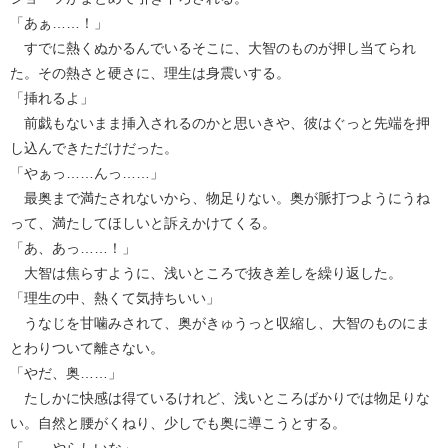
「あぁ……！」
すでに熱くぬかるんでいるそこに、大智のものが押し当てられ
た。その熱さと硬さに、理生は身震いする。
「挿れるよ」
前戯もないまま挿入されるのかと思いきや、彼はぐっと先端を押
し込んできただけだった。
「やぁっ……んっ……」
最奥まで満たされないから、物足りない。奥が脈打つようにうね
って、満たしてほしいと訴えかけてくる。
「あ、あっ……！」
大智は焦らすように、浅いところで抜き差しを繰り返した。
「理生の中、熱くて気持ちいい」
うなじを甘噛みされて、奥がきゅうっと収縮し、大智のものにま
とわりついて離さない。
「やだ、奥……」
たしかに快感は得ているけれど、浅いところばかりでは物足りな
い。自然と腰がくねり、少しでも奥に導こうとする。
「……やらしいな」