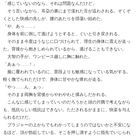
「感じていないのなら、それは問題なんだけど」
そう言いながら、耳朶の裏にまで濡れた舌が這わされる。ぞくぞ
くとした快感の兆しが、腰のあたりを揺蕩い始めた。
「や、あっ……」
身体を前に倒して逃げようとすると、ぐいと引き戻される。
そのまま今度はうなじに口づけられて、理生の身体に震えが走っ
た。背後から抱きしめられているから、逃げることもできない。
大智の手が、ワンピース越しに胸に触れた。
「あぁっ……！」
服に覆われているのに、普段よりも敏感になっている気がする。
軽く撫でられただけで、身体に甘やかな痺れが走る。
「やっ……ん、ぁっ」
そのまま両胸を背後からやわやわと揉みしだかれる。
こんなに感じてしまっていいのだろうかと頭の片隅で考えながら
も、抵抗らしい抵抗はできない。ただされるがままに、快楽を与え
られるだけだ。
ブラジャーの上からでもわかってしまうのではないかと不安にな
るほど、頂が勃起している。そこを押し潰すように指先でいじられ