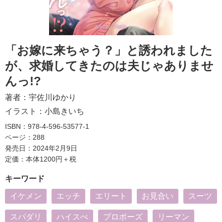
「お嫁に来ちゃう？」と誘われました
が、求婚してきたのは夫じゃありませ
んっ!?
著者：
宇佐川ゆかり
イラスト：
小島きいち
ISBN：978-4-596-53577-1
ページ：288
発売日：2024年2月9日
定価：本体1200円＋税
キーワード
イケメン
エッチ
エリート
お見合い
スーツ
スパダリ
ハイスぺ
プロポーズ
リーマン