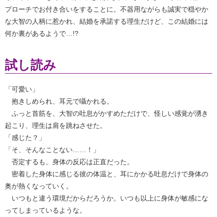
プローチでお付き合いをすることに。不器用ながらも誠実で穏やか
な大智の人柄に惹かれ、結婚を承諾する理生だけど、この結婚には
何か裏があるようで…!?
試し読み
「可愛い」
抱きしめられ、耳元で囁かれる。
ふっと首筋を、大智の吐息がかすめただけで、怪しい感覚が湧き
起こり、理生は肩を跳ねさせた。
「感じた？」
「そ、そんなことない……！」
否定するも、身体の反応は正直だった。
密着した身体に感じる彼の体温と、耳にかかる吐息だけで身体の
奥が熱くなっていく。
いつもと違う環境だからだろうか。いつも以上に身体が敏感にな
ってしまっているような。