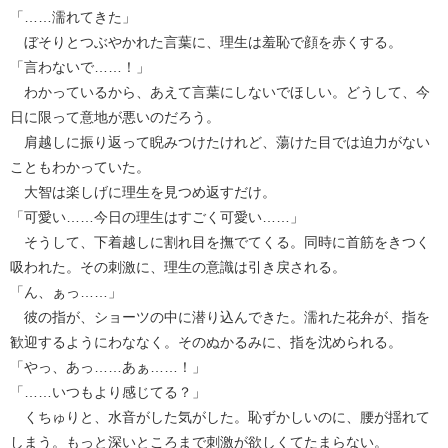
「……濡れてきた」
ぼそりとつぶやかれた言葉に、理生は羞恥で顔を赤くする。
「言わないで……！」
わかっているから、あえて言葉にしないでほしい。どうして、今
日に限って意地が悪いのだろう。
肩越しに振り返って睨みつけたけれど、蕩けた目では迫力がない
こともわかっていた。
大智は楽しげに理生を見つめ返すだけ。
「可愛い……今日の理生はすごく可愛い……」
そうして、下着越しに割れ目を撫でてくる。同時に首筋をきつく
吸われた。その刺激に、理生の意識は引き戻される。
「ん、ぁっ……」
彼の指が、ショーツの中に潜り込んできた。濡れた花弁が、指を
歓迎するようにわななく。そのぬかるみに、指を沈められる。
「やっ、あっ……あぁ……！」
「……いつもより感じてる？」
くちゅりと、水音がした気がした。恥ずかしいのに、腰が揺れて
しまう。もっと深いところまで刺激が欲しくてたまらない。