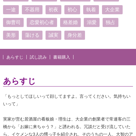
一途
不器用
初夜
初心
執着
大企業
御曹司
恋愛初心者
格差婚
溺愛
独占
美形
蕩ける
誠実
身分差
あらすじ
試し読み
書籍購入
あらすじ
「もっとしてほしいって顔してますよ。言ってください。気持ちい
いって」
実家が営む居酒屋の看板娘・理生は、大企業の創業者で常連客の三
橋から「お嫁に来ちゃう？」と誘われる。冗談だと受け流していた
ら、イケメンな3人の甥っ子を紹介され、そのうちの一人、大智のア