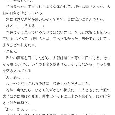
半分笑った声で言われたような気がして、理生は振り返った。大
智の口角が上がっている。
急に猛烈な羞恥が襲い掛かってきて、目に涙がにじんできた。
「ひどい……意地悪……」
本気でそう思っているわけではないのは、きっと大智にも伝わっ
ている。だって、理生の声は、甘ったるかった。自分でも呆れてし
まうほどの甘えた声。
「ごめん」
謝罪の言葉を口にしながら、大智は理生の背中に口づける。そこ
から腰にかけて、いくつも痕を残された。そうしながら、ぐっと腰
を突き入れてくる。
「ん、あっ……」
ようやく満たされる悦びに、腰をぐっと突き上げた。
冷静に考えたら、ひどく恥ずかしい状況だ。二人ともまだ衣服の
大半は身に着けたまま。理生はベッドに上半身を伏せて、腰だけ突
き上げた体勢だ。
「あっ、あぁっ……」