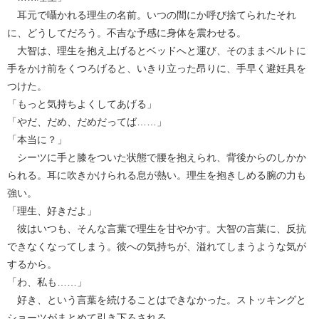
耳元で囁かれる理生の名前。いつの間にか呼び捨てられたそれ
に、どうしてだろう。不吉な予感に身体を震わせる。
大智は、理生を抱え上げるとベッドへと運び、そのままベルトに
手をかけ前をくつろげると、いきり立った昂りに、手早く避妊具を
つけた。
「もっと気持ちよくしてあげる」
「やだ、だめ、だめだってば……」
「本当に？」
シーツに手と膝をついた状態で腰を抱えられ、背後からのしかか
られる。耳に吹きかけられる息が熱い。理生を抱きしめる腕の力も
強い。
「理生、好きだよ」
彼はいつも、そんな言葉で理生を甘やかす。大智の言葉に、反抗
できなくなってしまう。彼への気持ちが、溢れてしまうような気が
するから。
「わ、私も……」
好き、という言葉を続けることはできなかった。ストッキングと
ショーツがまとめて引き下ろされる。