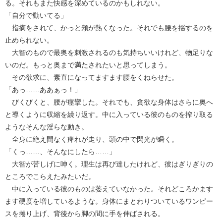
る。それもまた快感を深めているのかもしれない。
「自分で動いてる」
指摘をされて、かっと頬が熱くなった。それでも腰を揺するのを
止められない。
大智のもので最奥を刺激されるのも気持ちいいけれど、物足りな
いのだ。もっと奥まで満たされたいと思ってしまう。
その欲求に、素直になってますます腰をくねらせた。
「あっ……ああぁっ！」
びくびくと、腰が痙攣した。それでも、貪欲な身体はさらに奥へ
と導くように収縮を繰り返す。中に入っている彼のものを搾り取る
ようなそんな淫らな動き。
全身に絶え間なく痺れが走り、頭の中で閃光が瞬く。
「くっ……、そんなにしたら……」
大智が苦しげに呻く。理生は再び達したけれど、彼はぎりぎりの
ところでこらえたみたいだ。
中に入っている彼のものは萎えていなかった。それどころかます
ます硬度を増しているような。身体にまとわりついているワンピー
スを捲り上げ、背後から脚の間に手を伸ばされる。