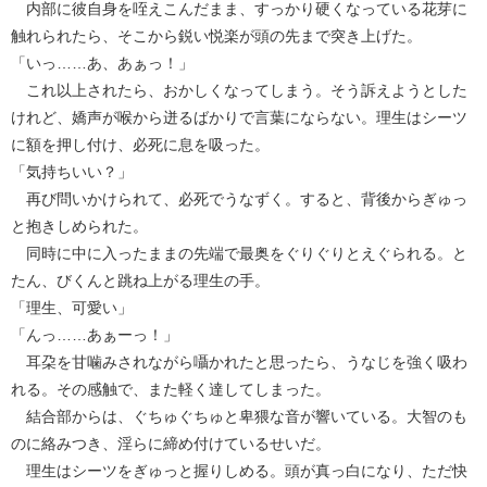
内部に彼自身を咥えこんだまま、すっかり硬くなっている花芽に
触れられたら、そこから鋭い悦楽が頭の先まで突き上げた。
「いっ……あ、あぁっ！」
これ以上されたら、おかしくなってしまう。そう訴えようとした
けれど、嬌声が喉から迸るばかりで言葉にならない。理生はシーツ
に額を押し付け、必死に息を吸った。
「気持ちいい？」
再び問いかけられて、必死でうなずく。すると、背後からぎゅっ
と抱きしめられた。
同時に中に入ったままの先端で最奥をぐりぐりとえぐられる。と
たん、びくんと跳ね上がる理生の手。
「理生、可愛い」
「んっ……あぁーっ！」
耳朶を甘噛みされながら囁かれたと思ったら、うなじを強く吸わ
れる。その感触で、また軽く達してしまった。
結合部からは、ぐちゅぐちゅと卑猥な音が響いている。大智のも
のに絡みつき、淫らに締め付けているせいだ。
理生はシーツをぎゅっと握りしめる。頭が真っ白になり、ただ快