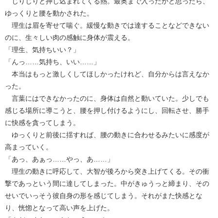
じりじりと押し込まれてくる熱。最奥まで入ったかと思ったら、
ゆっくりと腰を動かされた。
理生は眉を寄せて喘ぐ。緩慢な動きでは達することなどできない
のに、生々しい肉の感触に身体が震える。
「理生、気持ちいい？」
「んっ……気持ち、いい……」
本当はもっと激しくしてほしかったけれど、自分からは言えなか
った。
言葉にはできなかったのに、身体は自然と動いていた。少しでも
感じる場所に導こうと、腰を押し付けるようにし、回転させ、勝手
に快感を貪ってしまう。
ゆっくりと前後に揺すれば、腰の動きに合わせるみたいに感度が
高まっていく。
「あっ、あぁっ……やっ、あ……」
理生の動きに呼応して、大智が後ろから突き上げてくる。その衝
撃であっという間に達してしまった。中がきゅうっと締まり、その
せいでいっそう彼自身の形を感じてしまう。それがまた快感とな
り、恍惚となって高い声を上げた。