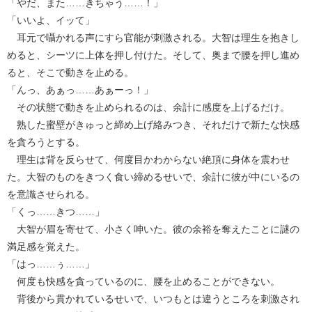
「やだ、また……きちゃう……！」
「いいよ、イッて」
耳元で囁かれる声にすら官能が刺激される。大智は理生を抱きし
めると、シーツに上体を押し付けた。そして、奥まで腰を押し進め
ると、そこで動きを止める。
「んっ、あぁっ……あぁーっ！」
その状態で動きを止められるのは、余計に感度を上げるだけ。
熟した蜜壁がきゅっと締め上げ絡みつき、それだけで新たな快感
を貪ろうとする。
理生は背を反らせて、何度目かわからない絶頂に身体を震わせ
た。大智のものをきつく食い締めるせいで、余計に彼が中にいるの
を意識させられる。
「くっ……きつ……」
大智が眉を寄せて、小さく呻いた。彼の余裕を奪えたことに謎の
満足感を覚えた。
「はっ……ぅ……」
何度も快感を貪っているのに、腰を止めることができない。
背後から貫かれているせいで、いつもとは違うところを刺激され