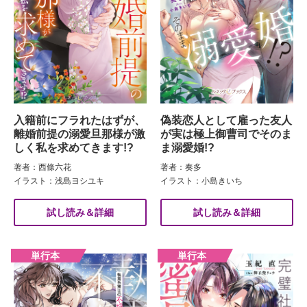
入籍前にフラれたはずが、
偽装恋人として雇った友人
離婚前提の溺愛旦那様が激
が実は極上御曹司でそのま
しく私を求めてきます!?
ま溺愛婚!?
著者：西條六花
著者：奏多
イラスト：浅島ヨシユキ
イラスト：小島きいち
試し読み＆詳細
試し読み＆詳細