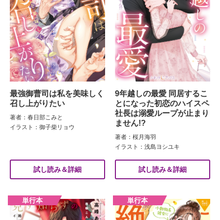
最強御曹司は私を美味しく
9年越しの最愛 同居するこ
召し上がりたい
とになった初恋のハイスペ
社長は溺愛ループが止まり
著者：春日部こみと
ません!?
イラスト：御子柴リョウ
著者：桜月海羽
イラスト：浅島ヨシユキ
試し読み＆詳細
試し読み＆詳細