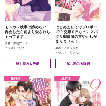
モトカレ検事は諦めない
はじめましてでプロポー
再会したら前より愛されち
ズ!? 交際０日なのにスパ
ゃってます
ダリ御曹司の甘やかしが止
まりません！
著者：加地アヤメ
イラスト：なま
著者：月城うさぎ
イラスト：西いちこ
試し読み＆詳細
試し読み＆詳細