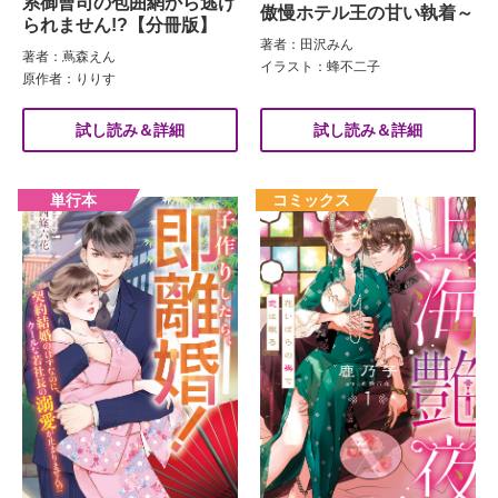
系御曹司の包囲網から逃げ
傲慢ホテル王の甘い執着～
られません!?【分冊版】
著者：田沢みん
著者：蔦森えん
イラスト：蜂不二子
原作者：りりす
試し読み＆詳細
試し読み＆詳細