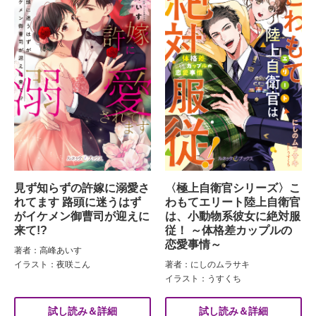
見ず知らずの許嫁に溺愛さ
〈極上自衛官シリーズ〉こ
れてます 路頭に迷うはず
わもてエリート陸上自衛官
がイケメン御曹司が迎えに
は、小動物系彼女に絶対服
来て!?
従！ ～体格差カップルの
恋愛事情～
著者：高峰あいす
イラスト：夜咲こん
著者：にしのムラサキ
イラスト：うすくち
試し読み＆詳細
試し読み＆詳細