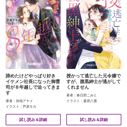
諦めたけどやっぱり好き
授かって逃亡した元令嬢で
イケメン社長になった御曹
すが、腹黒紳士が逃がして
司が８年越しで迫ってきま
くれません
す
著者：春日部こみと
著者：加地アヤメ
イラスト：森原八鹿
イラスト：芦原モカ
試し読み＆詳細
試し読み＆詳細