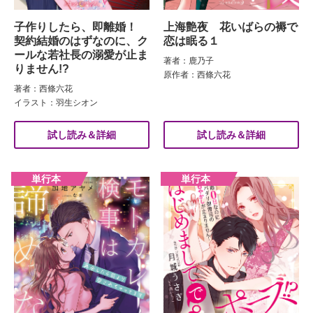
子作りしたら、即離婚！
上海艶夜 花いばらの褥で
契約結婚のはずなのに、ク
恋は眠る１
ールな若社長の溺愛が止ま
著者：鹿乃子
りません!?
原作者：西條六花
著者：西條六花
イラスト：羽生シオン
試し読み＆詳細
試し読み＆詳細