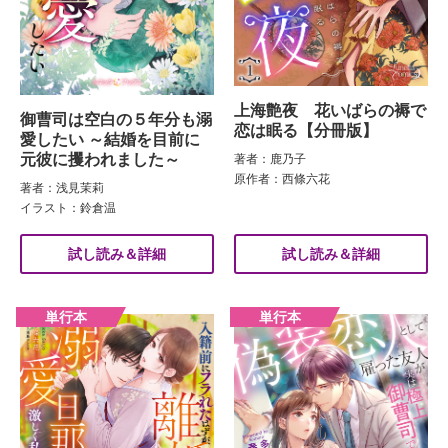
上海艶夜 花いばらの褥で
御曹司は空白の５年分も溺
恋は眠る【分冊版】
愛したい ～結婚を目前に
元彼に攫われました～
著者：鹿乃子
原作者：西條六花
著者：浅見茉莉
イラスト：鈴倉温
試し読み＆詳細
試し読み＆詳細