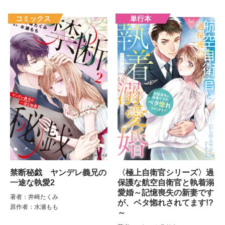
禁断秘戯 ヤンデレ義兄の
〈極上自衛官シリーズ〉過
一途な執愛2
保護な航空自衛官と執着溺
愛婚～記憶喪失の新妻です
著者：井崎たくみ
が、ベタ惚れされてます!?
原作者：水瀬もも
～