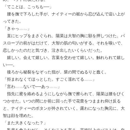
「てことは、こっちも──」
腰を撫で下ろした手が、ナイティーの裾から忍び込んで這い上が
ってきた。
「きゃっ……」
直にヒップをまさぐられ、陽菜は大智の胸に額を押しつけた。バ
スローブの前がはだけて、大智の肌の匂いがする。それを嗅いで、
恋しかったのだと気づき、泣き出したいくらいだった。
嬉しい。会えて嬉しい。言葉を交わせて嬉しい。触れられて嬉し
い──。
後ろから秘裂をなぞった指が、襞の間でぬるりと蠢く。
「拒まれなくてほっとした。すごく濡れてる……」
「言わ……ないで──あっ……」
指先に蜜を絡めるようにしながら撫で擦られて、陽菜は腰をびく
つかせた。いつの間にか前に回った手で花蕾をつままれ仰け反る
と、ナイティーのボタンが外されていく。露わになった胸元に、大
智は顔を埋めた。
「また大きくなった？」
乳房を食みながら、そんなことを言う。平均以上のバストは、自