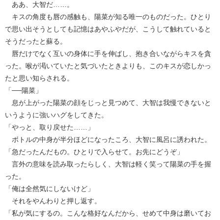
ああ、大智だ……。
キスの角度も唇の感触も、陽菜が知る唯一のものだった。ひとり
で思い出そうとしても記憶はあやふやだが、こうして触れていると
そうだったと蘇る。
唇だけでなく互いの身体に手を伸ばし、抱き合いながらキスを貪
った。喉が渇いていたと気づいたときよりも、このキスが恋しかっ
たと思い知らされる。
「──陽菜」
息が上がった陽菜の顔をじっと見つめて、大智は我慢できないと
いうように強いハグをしてきた。
「やっと、取り戻せた……」
ボトルの中身が半分ほどになったころ、大智に風呂に誘われた。
「急だったんだもの。ひとりで入らせて。お先にどうぞ」
言外の意味を読み取ったらしく、大智は軽く笑って陽菜の手を握
った。
「俺は全然気にしないけど」
それをやんわりと押し返す。
「私が気にするの。こんな格好なんだから、せめて中身は磨いてお