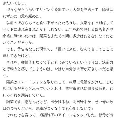
きたいでしょ」
渋々ながらも頷いてリビングを出ていく大智を見送って、陽菜は
わずかに口元を緩めた。
以前の彼ならもっと食い下がっただろうし、入浴をすっ飛ばして
ベッドに連れ込まれたかもしれない。五年を経て見せる落ち着きや
余裕に気づいたのは、陽菜もまたその間に多少はおとなになったと
いうことだろうか。
でも、予告もなしに現れて、「攫いに来た」なんて言ってここに
連れてきたけど。
それを、突拍子もなくて子どもじみているというよりは、決断力
と行動力と感じてしまうのは、やはり自分は大智が好きなのだと思
う。
陽菜はスマートフォンを取り出して、叔母に電話をかけた。まだ
店にいるだろうと思っていたとおり、留守番電話に切り替わる。む
しろそれを期待していた。
「陽菜です。急なんだけど、出かけるね。明日帰るか、せいぜい数
日のつもりだから、連絡がつかなくても心配しないで」
それだけを言って、通話終了のアイコンをタップした。叔母が出