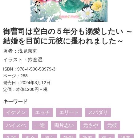
御曹司は空白の５年分も溺愛したい ～
結婚を目前に元彼に攫われました～
著者：
浅見茉莉
イラスト：
鈴倉温
ISBN：978-4-596-53979-3
ページ：288
発売日：2024年3月12日
定価：本体1200円＋税
キーワード
イケメン
エッチ
エリート
スパダリ
ハイスぺ
一途
両片思い
元さや
元彼