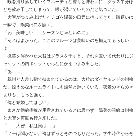
喉を滑り落ちていくフルーティな香りと味わいに、グラス半分ほ
どを飲み干してしまって、喉が渇いていたのだと気づいた。
大智がつまみ上げたイチゴを陽菜の口元に持ってきた。躊躇いは
一瞬で、陽菜は口を開く。
「わ、美味しい……シーズンじゃないのに」
「それはよかった。ここのフルーツは美味いのを揃えてるらしい
よ」
微笑を浮かべた大智はグラスを干すと、それを置いて代わりにジ
ャケットの内ポケットからなにかをつまみ出した。
「あ……」
親指と人差し指で挟まれているのは、大粒のダイヤモンドの指輪
だ。控えめなルームライトにも燦然と輝いている。夜景のきらめき
よりも、もっと強く。
「俺と結婚してほしい」
まさか婚約指輪が用意されているとは思わず、陽菜の視線は指輪
と大智を何度も行き来した。
「……大智、私は実は──」
「ノーは聞かない。俺はずっとそのつもりだった。学生時代からそ