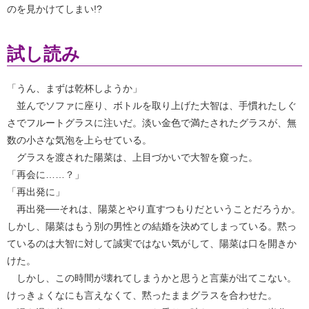
のを見かけてしまい!?
試し読み
「うん、まずは乾杯しようか」
並んでソファに座り、ボトルを取り上げた大智は、手慣れたしぐ
さでフルートグラスに注いだ。淡い金色で満たされたグラスが、無
数の小さな気泡を上らせている。
グラスを渡された陽菜は、上目づかいで大智を窺った。
「再会に……？」
「再出発に」
再出発──それは、陽菜とやり直すつもりだということだろうか。
しかし、陽菜はもう別の男性との結婚を決めてしまっている。黙っ
ているのは大智に対して誠実ではない気がして、陽菜は口を開きか
けた。
しかし、この時間が壊れてしまうかと思うと言葉が出てこない。
けっきょくなにも言えなくて、黙ったままグラスを合わせた。