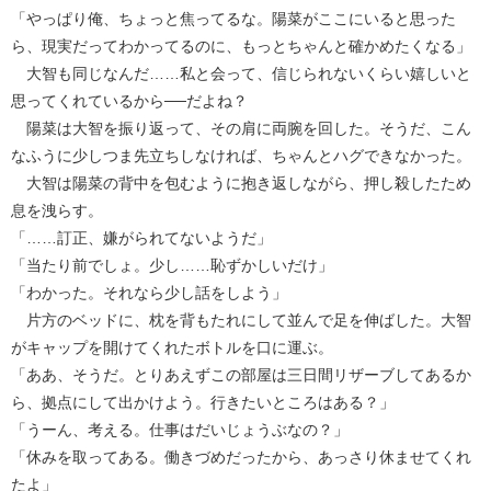
「やっぱり俺、ちょっと焦ってるな。陽菜がここにいると思った
ら、現実だってわかってるのに、もっとちゃんと確かめたくなる」
大智も同じなんだ……私と会って、信じられないくらい嬉しいと
思ってくれているから──だよね？
陽菜は大智を振り返って、その肩に両腕を回した。そうだ、こん
なふうに少しつま先立ちしなければ、ちゃんとハグできなかった。
大智は陽菜の背中を包むように抱き返しながら、押し殺したため
息を洩らす。
「……訂正、嫌がられてないようだ」
「当たり前でしょ。少し……恥ずかしいだけ」
「わかった。それなら少し話をしよう」
片方のベッドに、枕を背もたれにして並んで足を伸ばした。大智
がキャップを開けてくれたボトルを口に運ぶ。
「ああ、そうだ。とりあえずこの部屋は三日間リザーブしてあるか
ら、拠点にして出かけよう。行きたいところはある？」
「うーん、考える。仕事はだいじょうぶなの？」
「休みを取ってある。働きづめだったから、あっさり休ませてくれ
たよ」