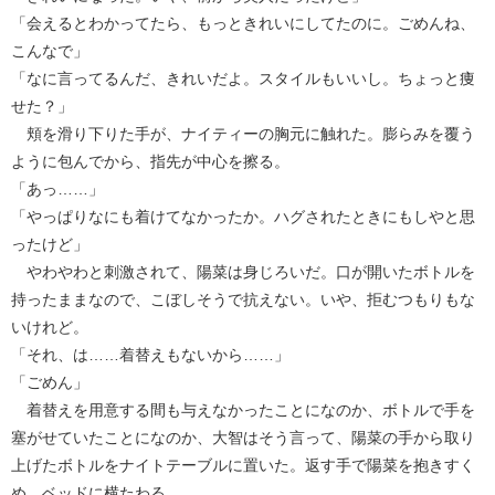
「会えるとわかってたら、もっときれいにしてたのに。ごめんね、
こんなで」
「なに言ってるんだ、きれいだよ。スタイルもいいし。ちょっと痩
せた？」
頬を滑り下りた手が、ナイティーの胸元に触れた。膨らみを覆う
ように包んでから、指先が中心を擦る。
「あっ……」
「やっぱりなにも着けてなかったか。ハグされたときにもしやと思
ったけど」
やわやわと刺激されて、陽菜は身じろいだ。口が開いたボトルを
持ったままなので、こぼしそうで抗えない。いや、拒むつもりもな
いけれど。
「それ、は……着替えもないから……」
「ごめん」
着替えを用意する間も与えなかったことになのか、ボトルで手を
塞がせていたことになのか、大智はそう言って、陽菜の手から取り
上げたボトルをナイトテーブルに置いた。返す手で陽菜を抱きすく
め、ベッドに横たわる。