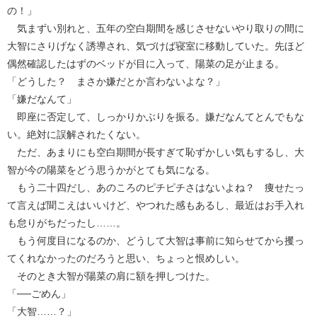
の！」
気まずい別れと、五年の空白期間を感じさせないやり取りの間に
大智にさりげなく誘導され、気づけば寝室に移動していた。先ほど
偶然確認したはずのベッドが目に入って、陽菜の足が止まる。
「どうした？ まさか嫌だとか言わないよな？」
「嫌だなんて」
即座に否定して、しっかりかぶりを振る。嫌だなんてとんでもな
い。絶対に誤解されたくない。
ただ、あまりにも空白期間が長すぎて恥ずかしい気もするし、大
智が今の陽菜をどう思うかがとても気になる。
もう二十四だし、あのころのピチピチさはないよね？ 痩せたっ
て言えば聞こえはいいけど、やつれた感もあるし、最近はお手入れ
も怠りがちだったし……。
もう何度目になるのか、どうして大智は事前に知らせてから攫っ
てくれなかったのだろうと思い、ちょっと恨めしい。
そのとき大智が陽菜の肩に額を押しつけた。
「──ごめん」
「大智……？」