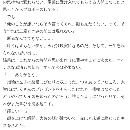
の気持ちは変わらない。陽菜に受け入れてもらえる人間になったと
思ったからプロポーズしてる」
でも……。
「俺のことが嫌いならそう言ってくれ。顔も見たくない、って。そ
うすれば二度ときみの前には現れない」
断るなんてできない……。
叶うはずもない夢が、今だけ現実になるのだ。そして、一生忘れ
られない思い出に。
陽菜は、これからの時間を思い出作りに費やすことに決めた。マイ
ナスな感情も言葉も、すべて今は必要ない。
「……ありがとう」
指輪は左手の薬指にぴたりと収まった。つきあっていたころ、大
智にはたくさんのプレゼントをもらったけれど、指輪はなかった。
どうやってサイズを知ったのだろう。誂えたようにぴったりで、そ
れがまた喜びを湧き起こす。
「嬉しい──」
顔を上げた瞬間、大智の顔が近づいて、先ほど未遂に終わったキ
スをされた。