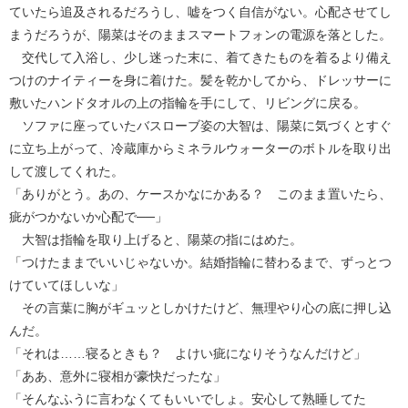
ていたら追及されるだろうし、嘘をつく自信がない。心配させてし
まうだろうが、陽菜はそのままスマートフォンの電源を落とした。
交代して入浴し、少し迷った末に、着てきたものを着るより備え
つけのナイティーを身に着けた。髪を乾かしてから、ドレッサーに
敷いたハンドタオルの上の指輪を手にして、リビングに戻る。
ソファに座っていたバスローブ姿の大智は、陽菜に気づくとすぐ
に立ち上がって、冷蔵庫からミネラルウォーターのボトルを取り出
して渡してくれた。
「ありがとう。あの、ケースかなにかある？ このまま置いたら、
疵がつかないか心配で──」
大智は指輪を取り上げると、陽菜の指にはめた。
「つけたままでいいじゃないか。結婚指輪に替わるまで、ずっとつ
けていてほしいな」
その言葉に胸がギュッとしかけたけど、無理やり心の底に押し込
んだ。
「それは……寝るときも？ よけい疵になりそうなんだけど」
「ああ、意外に寝相が豪快だったな」
「そんなふうに言わなくてもいいでしょ。安心して熟睡してた