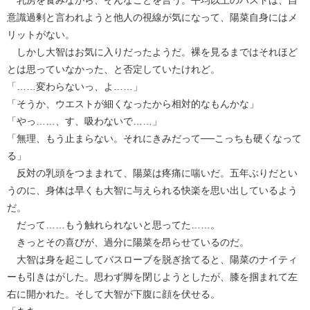
意識過剰と言われようと他人の視線が気になって、陽菜自身にはメ
リットがない。
しかし大智はお気に入りだったようだ。裸を見るまではそれほど
とは思っていなかった、と否定していたけれど。
「……変わらないっ、よ……」
「そうか、ウエストが細くなったから相対的なもんかな」
「やっ……、す、吸わないで……」
「無理、もう止まらない。それにきみだって──こっちも硬くなって
る」
反対の乳頭をつままれて、陽菜は疼痛に喘いだ。五年ぶりだとい
うのに、身体は早くも大智に与えられる快楽を思い出しているよう
だ。
だって……もう触れられないと思ってた……。
きっとその喜びが、過分に陽菜を昂らせているのだ。
大智は身を起こしてバスローブを脱ぎ捨てると、陽菜のナイティ
ーも引きはがした。思わず脚を閉じようとしたが、膝を掴まれて左
右に開かれた。そして大智が下腹に顔を伏せる。