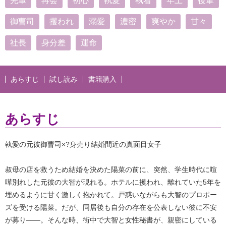
先輩
再会
初心
執愛
執着
年上
後輩
御曹司
攫われ
溺愛
濃密
爽やか
甘々
社長
身分差
運命
あらすじ
試し読み
書籍購入
あらすじ
執愛の元彼御曹司×?身売り結婚間近の真面目女子
叔母の店を救うため結婚を決めた陽菜の前に、突然、学生時代に喧
嘩別れした元彼の大智が現れる。ホテルに攫われ、離れていた5年を
埋めるように甘く激しく抱かれて。戸惑いながらも大智のプロポー
ズを受ける陽菜。だが、同居後も自分の存在を公表しない彼に不安
が募り――。そんな時、街中で大智と女性秘書が、親密にしている