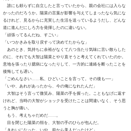
誰にも頼らずに自立したと言っていたから、親の会社には入らな
かったのだろうか。陽菜の言葉が影響を与えてしまったなら気にな
るけれど、見るからに充実した生活を送っているようだし、どんな
道に進んだにしろ力を発揮したのに違いない。
「頑張ってるんだね、すごい」
「いつかきみを取り戻すって決めてたからな」
あのとき、気持ちに余裕がなくて八つ当たり気味に言い散らした
のに、それでも大智は陽菜とやり直そうと考えてくれていたのか。
意地を張ったり臆病になったりして、一方的に連絡を断ったことを
後悔しても遅い。
「ごめんなさい……私、ひどいことを言って。その後も──」
「いや、あれがあったから、今の俺になれたんだ」
大智はそう言って微笑み、陽菜の手を握った。こともなげに返す
けれど、当時の大智がショックを受けたことは間違いなく、そう思
うと胸が痛い。
もう、考えちゃだめだ……。
目を閉じた陽菜の頬を、大智の手のひらが包んだ。
「きれいになった。いや、前から美人だったけど」