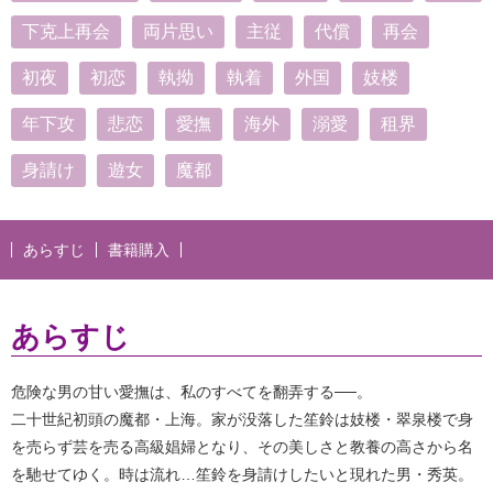
下克上再会
両片思い
主従
代償
再会
初夜
初恋
執拗
執着
外国
妓楼
年下攻
悲恋
愛撫
海外
溺愛
租界
身請け
遊女
魔都
あらすじ
書籍購入
あらすじ
危険な男の甘い愛撫は、私のすべてを翻弄する──。
二十世紀初頭の魔都・上海。家が没落した笙鈴は妓楼・翠泉楼で身
を売らず芸を売る高級娼婦となり、その美しさと教養の高さから名
を馳せてゆく。時は流れ…笙鈴を身請けしたいと現れた男・秀英。