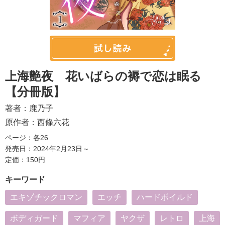
上海艶夜 花いばらの褥で恋は眠る
【分冊版】
著者：
鹿乃子
原作者：
西條六花
ページ：各26
発売日：2024年2月23日～
定価：150円
キーワード
エキゾチックロマン
エッチ
ハードボイルド
ボディガード
マフィア
ヤクザ
レトロ
上海