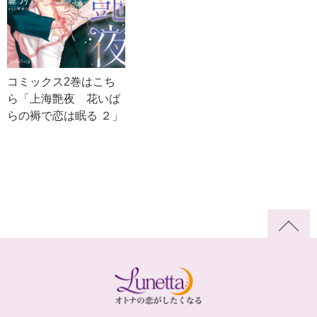
コミックス2巻はこち
ら「上海艶夜 花いば
らの褥で恋は眠る ２」