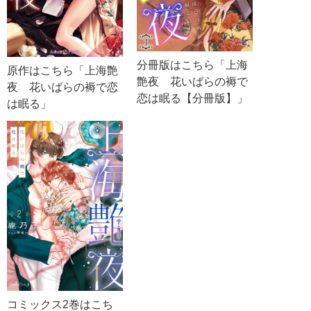
分冊版はこちら「上海
原作はこちら「上海艶
艶夜 花いばらの褥で
夜 花いばらの褥で恋
恋は眠る【分冊版】」
は眠る」
コミックス2巻はこち