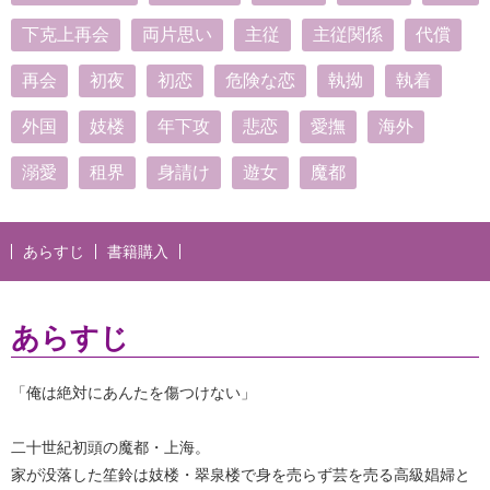
下克上再会
両片思い
主従
主従関係
代償
再会
初夜
初恋
危険な恋
執拗
執着
外国
妓楼
年下攻
悲恋
愛撫
海外
溺愛
租界
身請け
遊女
魔都
あらすじ
書籍購入
あらすじ
「俺は絶対にあんたを傷つけない」
二十世紀初頭の魔都・上海。
家が没落した笙鈴は妓楼・翠泉楼で身を売らず芸を売る高級娼婦と