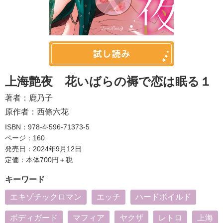
上海艶夜 花いばらの褥で恋は眠る１
著者：
鹿乃子
原作者：
西條六花
ISBN：978-4-596-71373-5
ページ：160
発売日：2024年9月12日
定価：本体700円＋税
キーワード
エキゾチックロマン
エッチ
ハードボイルド
ボディガード
マフィア
ヤクザ
レトロ
上海