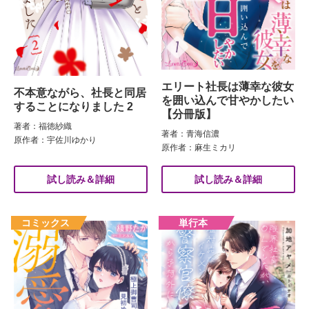
エリート社長は薄幸な彼女
不本意ながら、社長と同居
を囲い込んで甘やかしたい
することになりました 2
【分冊版】
著者：福徳紗織
著者：青海信濃
原作者：宇佐川ゆかり
原作者：麻生ミカリ
試し読み＆詳細
試し読み＆詳細