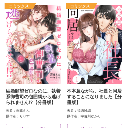
結婚願望ゼロなのに、執着
不本意ながら、社長と同居
系御曹司の包囲網から逃げ
することになりました【分
られません!?【分冊版】
冊版】
著者：蔦森えん
著者：福徳紗織
原作者：りりす
原作者：宇佐川ゆかり