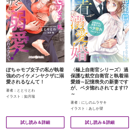
ぽちゃモブ女子の私が執着
〈極上自衛官シリーズ〉過
強めのイケメンヤクザに溺
保護な航空自衛官と執着溺
愛されるなんて！
愛婚～記憶喪失の新妻です
が、ベタ惚れされてます!?
著者：ととりとわ
～
イラスト：如月瑞
著者：にしのムラサキ
イラスト：あしか望
試し読み＆詳細
試し読み＆詳細