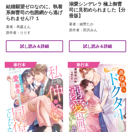
溺愛シンデレラ 極上御曹
結婚願望ゼロなのに、執着
司に見初められました【分
系御曹司の包囲網から逃げ
冊版】
られません!? １
著者：綾野たか
著者：蔦森えん
原作者：田沢みん
原作者：りりす
試し読み＆詳細
試し読み＆詳細