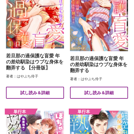
若旦那の過保護な盲愛 年
若旦那の過保護な盲愛 年
の差幼馴染はウブな身体を
の差幼馴染はウブな身体を
翻弄する 【分冊版】
翻弄する
著者：はやぶち伶子
著者：はやぶち伶子
試し読み＆詳細
試し読み＆詳細