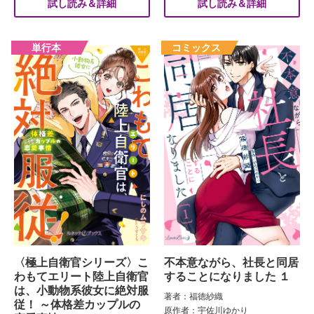
試し読み＆詳細
試し読み＆詳細
〈極上自衛官シリーズ〉こ
不本意ながら、社長と同居
わもてエリート陸上自衛官
することになりました １
は、小動物系彼女に絶対服
著者：福徳紗織
従！ ～体格差カップルの
原作者：宇佐川ゆかり