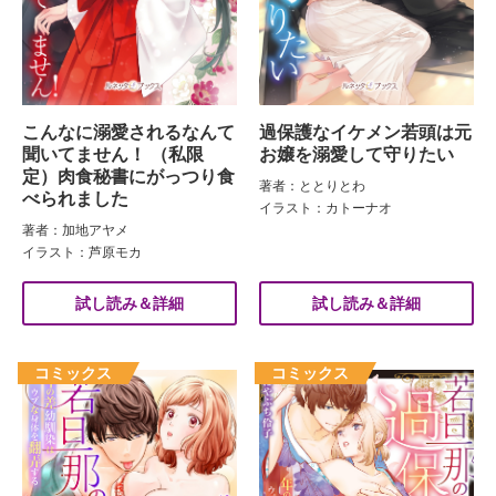
こんなに溺愛されるなんて
過保護なイケメン若頭は元
聞いてません！ （私限
お嬢を溺愛して守りたい
定）肉食秘書にがっつり食
著者：ととりとわ
べられました
イラスト：カトーナオ
著者：加地アヤメ
イラスト：芦原モカ
試し読み＆詳細
試し読み＆詳細