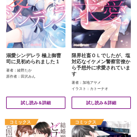
溺愛シンデレラ 極上御曹
限界社畜ＯＬでしたが、塩
司に見初められました 1
対応なイケメン警察官僚か
ら予想外に求愛されていま
著者：綾野たか
す
原作者：田沢みん
著者：加地アヤメ
イラスト：カトーナオ
試し読み＆詳細
試し読み＆詳細