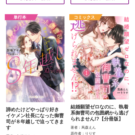
結婚願望ゼロなのに、執着
諦めたけどやっぱり好き
系御曹司の包囲網から逃げ
イケメン社長になった御曹
られません!?【分冊版】
司が８年越しで迫ってきま
す
著者：蔦森えん
原作者：りりす