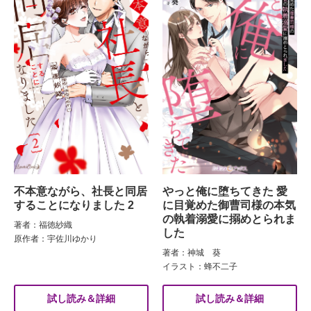
不本意ながら、社長と同居
やっと俺に堕ちてきた 愛
することになりました 2
に目覚めた御曹司様の本気
の執着溺愛に搦めとられま
著者：福徳紗織
した
原作者：宇佐川ゆかり
著者：神城 葵
イラスト：蜂不二子
試し読み＆詳細
試し読み＆詳細