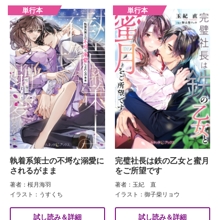
執着系策士の不埒な溺愛に
完璧社長は鉄の乙女と蜜月
されるがまま
をご所望です
著者：桜月海羽
著者：玉紀 直
イラスト：うすくち
イラスト：御子柴リョウ
試し読み＆詳細
試し読み＆詳細