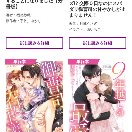
することになりました【分
ズ!? 交際０日なのにスパ
冊版】
ダリ御曹司の甘やかしが止
まりません！
著者：福徳紗織
原作者：宇佐川ゆかり
著者：月城うさぎ
イラスト：西いちこ
試し読み＆詳細
試し読み＆詳細