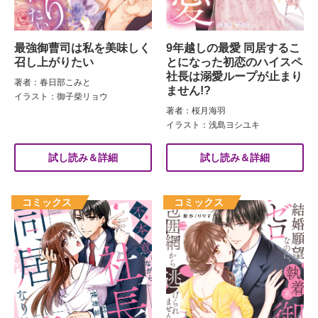
最強御曹司は私を美味しく
9年越しの最愛 同居するこ
召し上がりたい
とになった初恋のハイスペ
社長は溺愛ループが止まり
著者：春日部こみと
ません!?
イラスト：御子柴リョウ
著者：桜月海羽
イラスト：浅島ヨシユキ
試し読み＆詳細
試し読み＆詳細