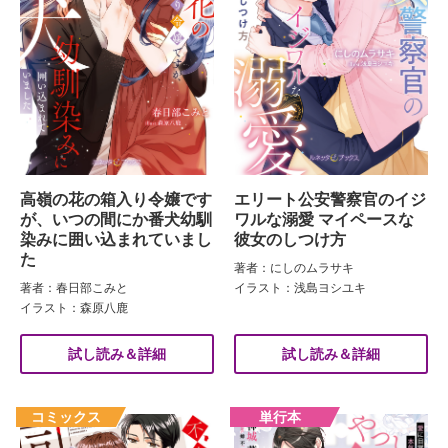
高嶺の花の箱入り令嬢です
エリート公安警察官のイジ
が、いつの間にか番犬幼馴
ワルな溺愛 マイペースな
染みに囲い込まれていまし
彼女のしつけ方
た
著者：にしのムラサキ
著者：春日部こみと
イラスト：浅島ヨシユキ
イラスト：森原八鹿
試し読み＆詳細
試し読み＆詳細