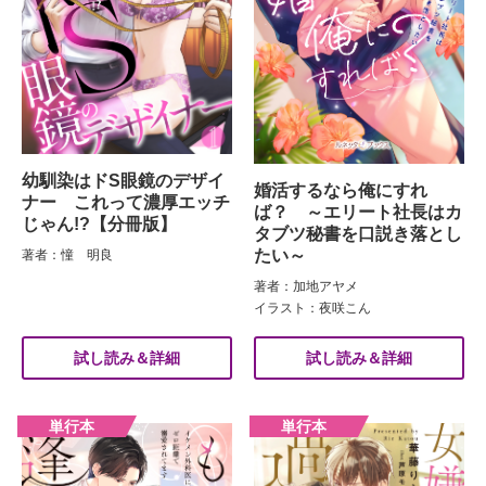
幼馴染はドS眼鏡のデザイ
婚活するなら俺にすれ
ナー これって濃厚エッチ
ば？ ～エリート社長はカ
じゃん!?【分冊版】
タブツ秘書を口説き落とし
たい～
著者：憧 明良
著者：加地アヤメ
イラスト：夜咲こん
試し読み＆詳細
試し読み＆詳細