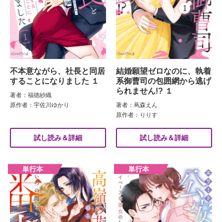
不本意ながら、社長と同居
結婚願望ゼロなのに、執着
することになりました １
系御曹司の包囲網から逃げ
られません!? １
著者：福徳紗織
原作者：宇佐川ゆかり
著者：蔦森えん
原作者：りりす
試し読み＆詳細
試し読み＆詳細