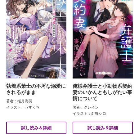
執着系策士の不埒な溺愛に
俺様弁護士と小動物系契約
されるがまま
妻のいかんともしがたい事
情について
著者：桜月海羽
イラスト：うすくち
著者：クレイン
イラスト：針野シロ
試し読み＆詳細
試し読み＆詳細