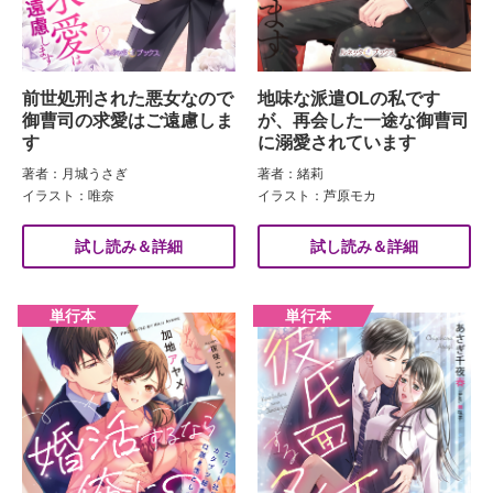
前世処刑された悪女なので
地味な派遣OLの私です
御曹司の求愛はご遠慮しま
が、再会した一途な御曹司
す
に溺愛されています
著者：月城うさぎ
著者：緒莉
イラスト：唯奈
イラスト：芦原モカ
試し読み＆詳細
試し読み＆詳細