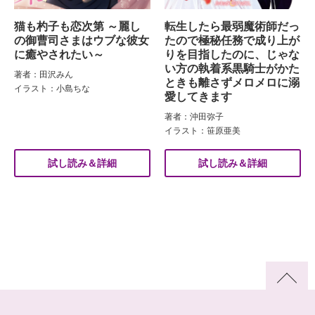
猫も杓子も恋次第 ～麗し
転生したら最弱魔術師だっ
の御曹司さまはウブな彼女
たので極秘任務で成り上が
に癒やされたい～
りを目指したのに、じゃな
い方の執着系黒騎士がかた
著者：田沢みん
ときも離さずメロメロに溺
イラスト：小島ちな
愛してきます
著者：沖田弥子
イラスト：笹原亜美
試し読み＆詳細
試し読み＆詳細