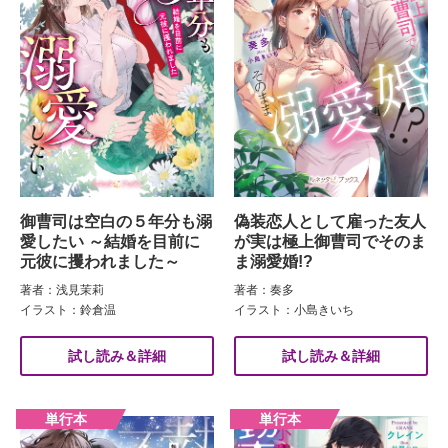
御曹司は空白の５年分も溺
偽装恋人として雇った友人
愛したい ～結婚を目前に
が実は極上御曹司でそのま
元彼に攫われました～
ま溺愛婚!?
著者：浅見茉莉
著者：奏多
イラスト：鈴倉温
イラスト：小島きいち
試し読み＆詳細
試し読み＆詳細