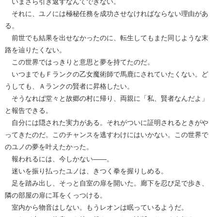
いまさら引き返すなんてできない。
それに、ユノには極秘任務を成功させなければならない理由があ
る。
前世でも結果を出せなかったのに、転生してもまた同じような末
路を辿りたくない。
この世界ではっきりと意思と夢を持てたのだ。
いつまでもＦランクの乙女魔術師で馬鹿にされていたくない。ど
うしても、Ａランクの賢者に昇格したい。
そうなれば堂々と故郷の村に帰り、両親に「私、賢者なんだよ」
と報告できる。
自分には隠された実力がある。それがついに証明されるときがや
ってきたのだ。このチャンスを逃すわけにはいかない。この世界で
のユノの夢を叶えたかった。
報われるには、今しかない――。
迷いを振り払ったユノは、きつく拳を握りしめる。
足を踏み出し、そっと自室の扉を開いた。廊下を忍び足で歩き、
隣の部屋の扉に耳をくっつける。
室内から物音はしない。もうレオンは眠っているようだ。