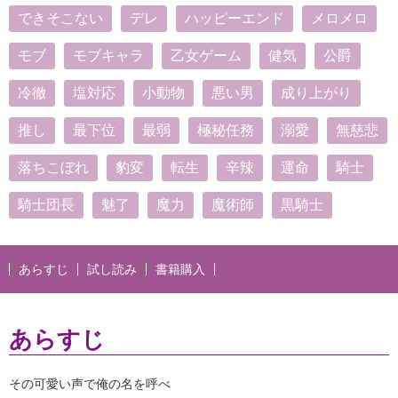
できそこない
デレ
ハッピーエンド
メロメロ
モブ
モブキャラ
乙女ゲーム
健気
公爵
冷徹
塩対応
小動物
悪い男
成り上がり
推し
最下位
最弱
極秘任務
溺愛
無慈悲
落ちこぼれ
豹変
転生
辛辣
運命
騎士
騎士団長
魅了
魔力
魔術師
黒騎士
あらすじ
試し読み
書籍購入
あらすじ
その可愛い声で俺の名を呼べ