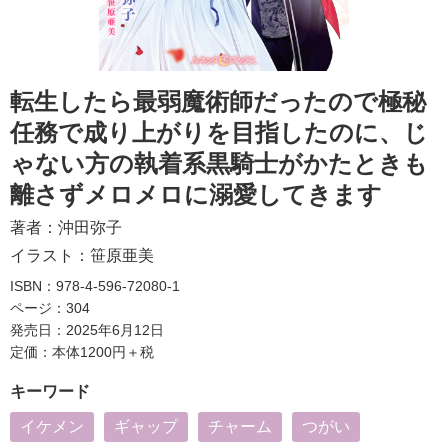
転生したら最弱魔術師だったので極秘
任務で成り上がりを目指したのに、じ
ゃない方の執着系黒騎士がかたときも
離さずメロメロに溺愛してきます
著者：
沖田弥子
イラスト：
笹原亜美
ISBN：978-4-596-72080-1
ページ：304
発売日：2025年6月12日
定価：本体1200円＋税
キーワード
イケメン
ギャップ
チャーム
つがい