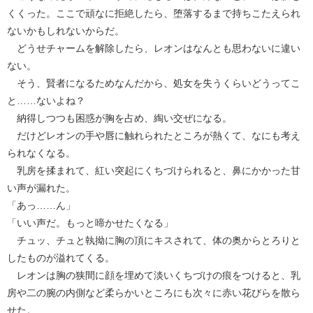
くくった。ここで頑なに拒絶したら、堕落するまで持ちこたえられ
ないかもしれないからだ。
どうせチャームを解除したら、レオンはなんとも思わないに違い
ない。
そう、賢者になるためなんだから、処女を失うくらいどうってこ
と……ないよね？
納得しつつも困惑が胸を占め、綯い交ぜになる。
だけどレオンの手や唇に触れられたところが熱くて、なにも考え
られなくなる。
乳房を揉まれて、紅い突起にくちづけられると、鼻にかかった甘
い声が漏れた。
「あっ……ん」
「いい声だ。もっと啼かせたくなる」
チュッ、チュと執拗に胸の頂にキスされて、体の奥からとろりと
したものが溢れてくる。
レオンは胸の狭間に顔を埋めて淡いくちづけの痕をつけると、乳
房や二の腕の内側など柔らかいところにも次々に赤い花びらを散ら
せた。