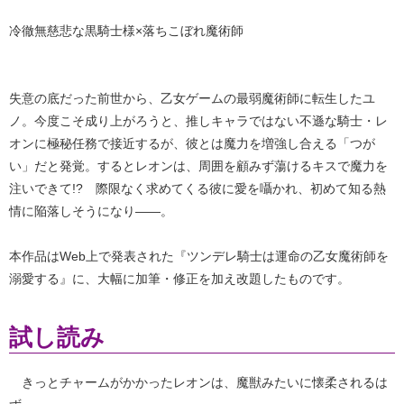
冷徹無慈悲な黒騎士様×落ちこぼれ魔術師
失意の底だった前世から、乙女ゲームの最弱魔術師に転生したユ
ノ。今度こそ成り上がろうと、推しキャラではない不遜な騎士・レ
オンに極秘任務で接近するが、彼とは魔力を増強し合える「つが
い」だと発覚。するとレオンは、周囲を顧みず蕩けるキスで魔力を
注いできて!? 際限なく求めてくる彼に愛を囁かれ、初めて知る熱
情に陥落しそうになり――。
本作品はWeb上で発表された『ツンデレ騎士は運命の乙女魔術師を
溺愛する』に、大幅に加筆・修正を加え改題したものです。
試し読み
きっとチャームがかかったレオンは、魔獣みたいに懐柔されるは