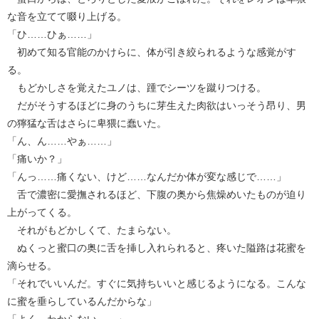
な音を立てて啜り上げる。
「ひ……ひぁ……」
初めて知る官能のかけらに、体が引き絞られるような感覚がす
る。
もどかしさを覚えたユノは、踵でシーツを蹴りつける。
だがそうするほどに身のうちに芽生えた肉欲はいっそう昂り、男
の獰猛な舌はさらに卑猥に蠢いた。
「ん、ん……やぁ……」
「痛いか？」
「んっ……痛くない、けど……なんだか体が変な感じで……」
舌で濃密に愛撫されるほど、下腹の奥から焦燥めいたものが迫り
上がってくる。
それがもどかしくて、たまらない。
ぬくっと蜜口の奥に舌を挿し入れられると、疼いた隘路は花蜜を
滴らせる。
「それでいいんだ。すぐに気持ちいいと感じるようになる。こんな
に蜜を垂らしているんだからな」
「よく、わからない……」