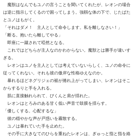
魔獣はなんでもユノの言うことを聞いてくれたが、レオンの場合
は逆に指示してくるので困ってしまう。強靱な体の下で、じたばた
とユノはもがく。
「それはダメ！ 主人として命令します。私を離しなさい！」
「断る。抱いたら離してやる」
即座に一蹴されて啞然となる。
これではどちらが主人なのかわからない。魔獣とは勝手が違いす
ぎる。
レオンはユノを主人としては考えていないらしく、ユノの命令に
従ってくれない。それも彼の傲岸な性格ゆえなのか。
暴れるほどネグリジェの裾が捲れ上がってしまい、レオンはそこ
からするりと手を入れる。
肌に直接触れられて、びくんと肩が揺れた。
レオンはとろみのある甘く低い声音で鼓膜を揺らす。
「優しくする。心配するな」
彼の穏やかな声が戸惑いを霧散する。
ユノは暴れていた手を止めた。
その手に大きなてのひらを重ねたレオンは、ぎゅっと指と指を絡