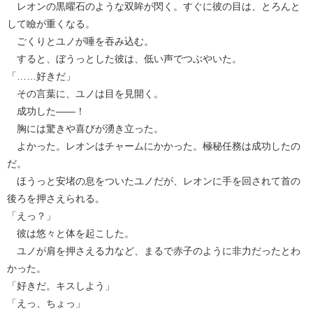
レオンの黒曜石のような双眸が閃く。すぐに彼の目は、とろんと
して瞼が重くなる。
ごくりとユノが唾を吞み込む。
すると、ぼうっとした彼は、低い声でつぶやいた。
「……好きだ」
その言葉に、ユノは目を見開く。
成功した――！
胸には驚きや喜びが湧き立った。
よかった。レオンはチャームにかかった。極秘任務は成功したの
だ。
ほうっと安堵の息をついたユノだが、レオンに手を回されて首の
後ろを押さえられる。
「えっ？」
彼は悠々と体を起こした。
ユノが肩を押さえる力など、まるで赤子のように非力だったとわ
かった。
「好きだ。キスしよう」
「えっ、ちょっ」