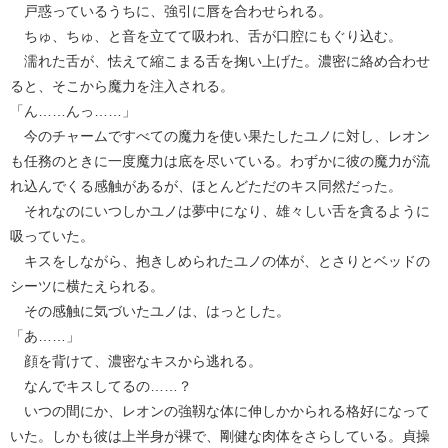
戸惑っているうちに、強引に唇を合わせられる。
ちゅ、ちゅ、と音を立てて吸われ、舌が口腔にもぐり込む。
濡れた舌が、怯えて縮こまる舌を掬い上げた。濃密に絡め合わせ
ると、そこから魔力を注入される。
「ん……んっ……」
今のチャームですべての魔力を使い果たしたユノに対し、レオン
も任務のときに一度魔力は底を尽いている。わずかに彼の魔力が流
れ込んでくる感触があるが、ほとんどただのキス同然だった。
それなのにいつしかユノは夢中になり、雄々しい舌を貪るように
吸っていた。
キスをしながら、抱きしめられたユノの体が、とさりとベッドの
シーツに横たえられる。
その感触に気づいたユノは、はっとした。
「あ……」
顔を背けて、濃密なキスから逃れる。
なんでキスしてるの……？
いつの間にか、レオンの強靱な体に伸しかかられる格好になって
いた。しかも彼は上半身が裸で、剛健な肉体をさらしている。貞操