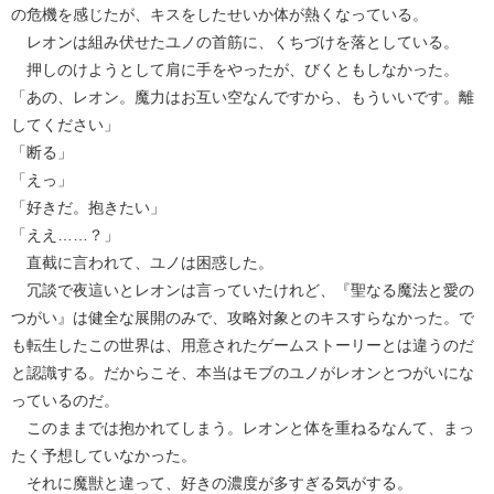
の危機を感じたが、キスをしたせいか体が熱くなっている。
レオンは組み伏せたユノの首筋に、くちづけを落としている。
押しのけようとして肩に手をやったが、びくともしなかった。
「あの、レオン。魔力はお互い空なんですから、もういいです。離
してください」
「断る」
「えっ」
「好きだ。抱きたい」
「ええ……？」
直截に言われて、ユノは困惑した。
冗談で夜這いとレオンは言っていたけれど、『聖なる魔法と愛の
つがい』は健全な展開のみで、攻略対象とのキスすらなかった。で
も転生したこの世界は、用意されたゲームストーリーとは違うのだ
と認識する。だからこそ、本当はモブのユノがレオンとつがいにな
っているのだ。
このままでは抱かれてしまう。レオンと体を重ねるなんて、まっ
たく予想していなかった。
それに魔獣と違って、好きの濃度が多すぎる気がする。