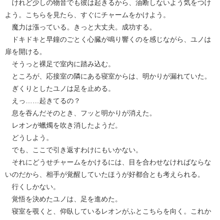
けれど少しの物音でも彼は起きるから、油断しないよう気をつけ
よう。こちらを見たら、すぐにチャームをかけよう。
魔力は漲っている。きっと大丈夫。成功する。
ドキドキと早鐘のごとく心臓が鳴り響くのを感じながら、ユノは
扉を開ける。
そうっと裸足で室内に踏み込む。
ところが、応接室の隣にある寝室からは、明かりが漏れていた。
ぎくりとしたユノは足を止める。
えっ……起きてるの？
息を吞んだそのとき、フッと明かりが消えた。
レオンが蠟燭を吹き消したようだ。
どうしよう。
でも、ここで引き返すわけにもいかない。
それにどうせチャームをかけるには、目を合わせなければならな
いのだから、相手が覚醒していたほうが好都合とも考えられる。
行くしかない。
覚悟を決めたユノは、足を進めた。
寝室を覗くと、仰臥しているレオンがふとこちらを向く。これか