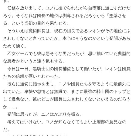
ず。
任務を放り出して、ユノに撫でられながら自堕落に過ごすだけだ
ろう。そうなれば団長の地位は剥奪されるだろうから「堕落させ
る」という当初の目的を果たせる。
そういえば魔術師長は、現在の団長であるレオンがその地位にふ
さわしくないと言っていたが、本当にそうなのかという疑問があら
ためて湧く。
乙女ゲームでも彼は悪そうな男だったが、思い描いていた典型的
な悪者かというと違う気もする。
今日は一日、黒騎士団の団長補佐として働いたが、レオンは団員
たちの信頼が厚いとわかった。
彼らに適切に指示を出し、ユノや団員たちを守るように最前列に
出ていた。卑怯や怠惰とは無縁で、まさに最強の騎士団のトップと
して遜色ない。彼のどこが団長にふさわしくないといえるのだろう
か……。
疑問に思ったが、ユノはかぶりを振る。
考えてはいけない。ユノが知らなくてもよい上層部の意見なの
だ。