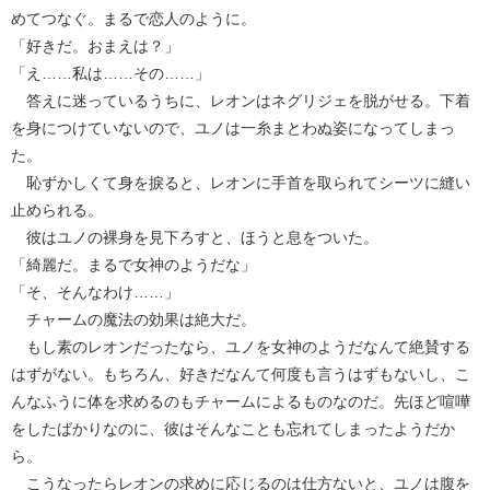
めてつなぐ。まるで恋人のように。
「好きだ。おまえは？」
「え……私は……その……」
答えに迷っているうちに、レオンはネグリジェを脱がせる。下着
を身につけていないので、ユノは一糸まとわぬ姿になってしまっ
た。
恥ずかしくて身を捩ると、レオンに手首を取られてシーツに縫い
止められる。
彼はユノの裸身を見下ろすと、ほうと息をついた。
「綺麗だ。まるで女神のようだな」
「そ、そんなわけ……」
チャームの魔法の効果は絶大だ。
もし素のレオンだったなら、ユノを女神のようだなんて絶賛する
はずがない。もちろん、好きだなんて何度も言うはずもないし、こ
んなふうに体を求めるのもチャームによるものなのだ。先ほど喧嘩
をしたばかりなのに、彼はそんなことも忘れてしまったようだか
ら。
こうなったらレオンの求めに応じるのは仕方ないと、ユノは腹を