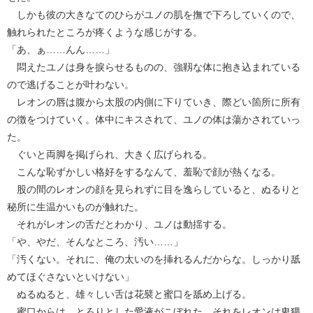
しかも彼の大きなてのひらがユノの肌を撫で下ろしていくので、
触れられたところが疼くような感じがする。
「あ、ぁ……んん……」
悶えたユノは身を捩らせるものの、強靱な体に抱き込まれている
ので逃げることが叶わない。
レオンの唇は腹から太股の内側に下りていき、際どい箇所に所有
の徴をつけていく。体中にキスされて、ユノの体は蕩かされていっ
た。
ぐいと両脚を掲げられ、大きく広げられる。
こんな恥ずかしい格好をするなんて、羞恥で顔が熱くなる。
股の間のレオンの顔を見られずに目を逸らしていると、ぬるりと
秘所に生温かいものが触れた。
それがレオンの舌だとわかり、ユノは動揺する。
「や、やだ、そんなところ、汚い……」
「汚くない。それに、俺の太いのを挿れるんだからな。しっかり舐
めてほぐさないといけない」
ぬるぬると、雄々しい舌は花襞と蜜口を舐め上げる。
蜜口からは、とろりとした愛液がこぼれた。それをレオンは卑猥