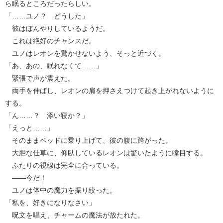
ら眠るところだったらしい。
「……ユノ？ どうした」
彼はぼんやりしているようだ。
これは絶好のチャンスだ。
ユノはレオンを驚かせないよう、そっと近づく。
「あ、あの、眠れなくて……」
緊張で声が震えた。
両手を伸ばし、レオンの肩を押さえつけて起き上がれないように
する。
「ん……？ 添い寝か？」
「えっと……」
そのままベッドに乗り上げて、彼の腹に跨がった。
大胆な仕草に、仰臥しているレオンは驚いたように瞠目する。
ふたりの視線は完全に合っている。
――今だ！
ユノは体中の魔力を振り絞った。
「私を、好きになりなさい」
呪文を唱え、チャームの魔法が放たれた。