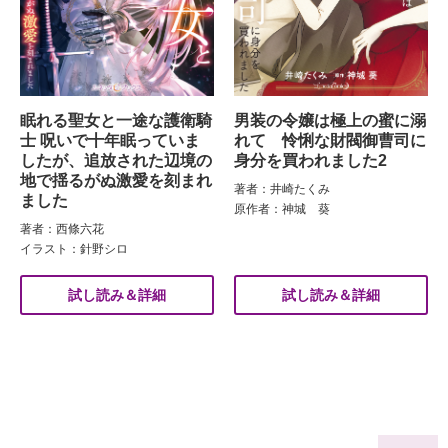
眠れる聖女と一途な護衛騎
男装の令嬢は極上の蜜に溺
士 呪いで十年眠っていま
れて 怜悧な財閥御曹司に
したが、追放された辺境の
身分を買われました2
地で揺るがぬ激愛を刻まれ
著者：井崎たくみ
ました
原作者：神城 葵
著者：西條六花
イラスト：針野シロ
試し読み＆詳細
試し読み＆詳細