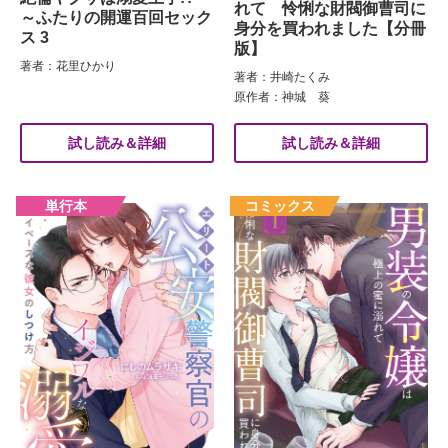
れて 怜悧な財閥御曹司に
～ふたりの開運百回セック
身分を買われました【分冊
ス 3
版】
著者：花里ひかり
著者：井崎たくみ
原作者：神城 葵
試し読み＆詳細
試し読み＆詳細