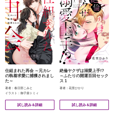
仕組まれた再会 ～元カレ
絶倫ヤクザは溺愛上手!?
の執着求愛に捕獲されまし
～ふたりの開運百回セック
た～
ス 1
著者：春日部こみと
著者：花里ひかり
イラスト：御子柴トミィ
試し読み＆詳細
試し読み＆詳細