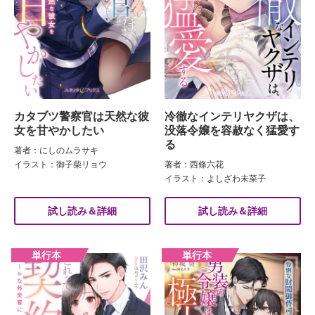
カタブツ警察官は天然な彼
冷徹なインテリヤクザは、
女を甘やかしたい
没落令嬢を容赦なく猛愛す
る
著者：にしのムラサキ
イラスト：御子柴リョウ
著者：西條六花
イラスト：よしざわ未菜子
試し読み＆詳細
試し読み＆詳細