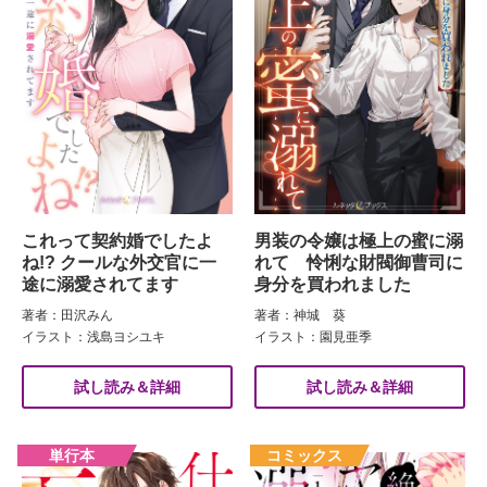
これって契約婚でしたよ
男装の令嬢は極上の蜜に溺
ね!? クールな外交官に一
れて 怜悧な財閥御曹司に
途に溺愛されてます
身分を買われました
著者：田沢みん
著者：神城 葵
イラスト：浅島ヨシユキ
イラスト：園見亜季
試し読み＆詳細
試し読み＆詳細