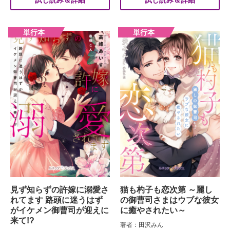
試し読み＆詳細
試し読み＆詳細
見ず知らずの許嫁に溺愛さ
猫も杓子も恋次第 ～麗し
れてます 路頭に迷うはず
の御曹司さまはウブな彼女
がイケメン御曹司が迎えに
に癒やされたい～
来て!?
著者：田沢みん