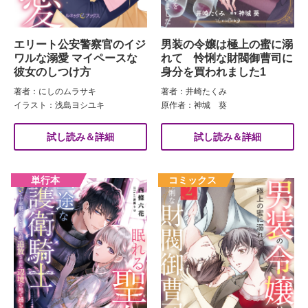
エリート公安警察官のイジ
男装の令嬢は極上の蜜に溺
ワルな溺愛 マイペースな
れて 怜悧な財閥御曹司に
彼女のしつけ方
身分を買われました1
著者：にしのムラサキ
著者：井崎たくみ
イラスト：浅島ヨシユキ
原作者：神城 葵
試し読み＆詳細
試し読み＆詳細