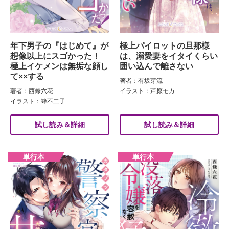
年下男子の『はじめて』が
極上パイロットの旦那様
想像以上にスゴかった！
は、溺愛妻をイタイくらい
極上イケメンは無垢な顔し
囲い込んで離さない
て××する
著者：有坂芽流
著者：西條六花
イラスト：芦原モカ
イラスト：蜂不二子
試し読み＆詳細
試し読み＆詳細