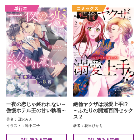
一夜の恋じゃ終われない～
絶倫ヤクザは溺愛上手!?
傲慢ホテル王の甘い執着～
～ふたりの開運百回セック
ス 2
著者：田沢みん
イラスト：蜂不二子
著者：花里ひかり