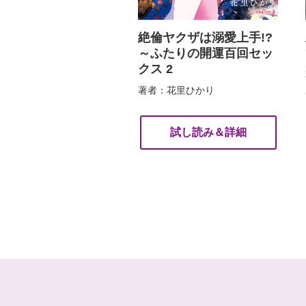
絶倫ヤクザは溺愛上手!?
～ふたりの開運百回セッ
クス 2
著者：花里ひかり
試し読み＆詳細