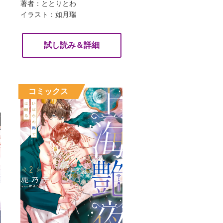
著者：ととりとわ
イラスト：如月瑞
試し読み＆詳細