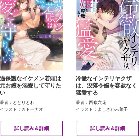
過保護なイケメン若頭は
冷徹なインテリヤクザ
元お嬢を溺愛して守りた
は、没落令嬢を容赦なく
い
猛愛する
著者：ととりとわ
著者：西條六花
イラスト：カトーナオ
イラスト：よしざわ未菜子
試し読み＆詳細
試し読み＆詳細