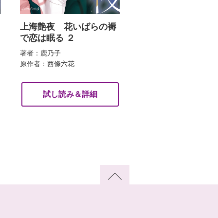
上海艶夜 花いばらの褥
で恋は眠る ２
著者：鹿乃子
原作者：西條六花
試し読み＆詳細