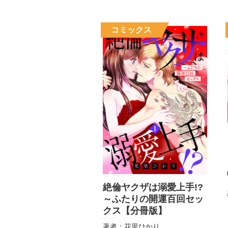
絶倫ヤクザは溺愛上手!?
～ふたりの開運百回セッ
クス【分冊版】
著者：花里ひかり