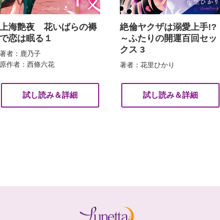
上海艶夜 花いばらの褥
絶倫ヤクザは溺愛上手!?
で恋は眠る１
～ふたりの開運百回セッ
クス 3
著者：鹿乃子
原作者：西條六花
著者：花里ひかり
試し読み＆詳細
試し読み＆詳細