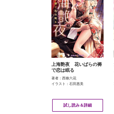
上海艶夜 花いばらの褥
で恋は眠る
著者：西條六花
イラスト：石田惠美
試し読み＆詳細