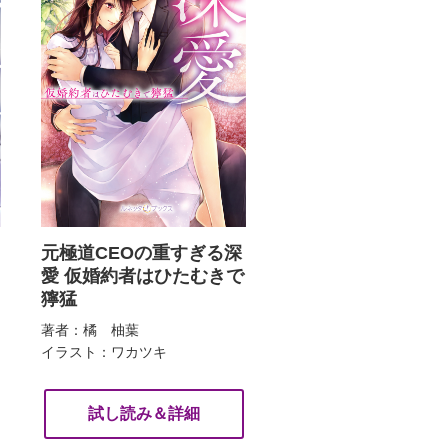
元極道CEOの重すぎる深
愛 仮婚約者はひたむきで
獰猛
著者：橘 柚葉
イラスト：ワカツキ
試し読み＆詳細