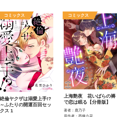
上海艶夜 花いばらの褥
絶倫ヤクザは溺愛上手!?
で恋は眠る【分冊版】
～ふたりの開運百回セッ
クス 1
著者：鹿乃子
原作者：西條六花