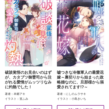
破談覚悟のお見合いのはず
嘘つきな冷徹軍人の最愛花
が、カタブツ御曹司から注
嫁～裏切りから始まった政
がれる愛情がムッツリなみ
略婚なのに、旦那様から溺
に灼熱でした！
愛されてます!?～
著者：本郷アキ
著者：にしのムラサキ
イラスト：篁ふみ
イラスト：小島きいち