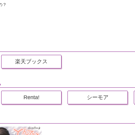
の？
楽天ブックス
ら
Renta!
シーモア