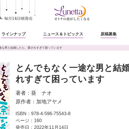
ラインナップ
ニュース
＆トピックス
原稿募集
途な男と結婚したら、愛されすぎて困っています
とんでもなく一途な男と結
れすぎて困っています
著者：
葵 ナオ
原作者：
加地アヤメ
ISBN：978-4-596-75543-8
ページ：160
発売日：2022年11月14日