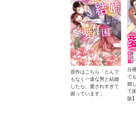
分
原作はこちら「とんで
で
もなく一途な男と結婚
婚
したら、愛されすぎて
て
困っています」
版