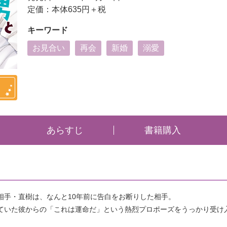
定価：本体635円＋税
キーワード
お見合い
再会
新婚
溺愛
あらすじ
書籍購入
相手・直樹は、なんと10年前に告白をお断りした相手。
ていた彼からの「これは運命だ」という熱烈プロポーズをうっかり受け