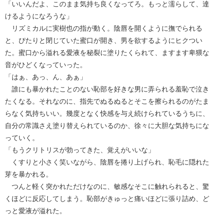
「いいんだよ、このまま気持ち良くなってろ。もっと濡らして、達
けるようになろうな」
リズミカルに実樹也の指が動く。陰唇を開くように撫でられる
と、ぴたりと閉じていた蜜口が開き、男を欲するようにヒクつい
た。蜜口から溢れる愛液を秘裂に塗りたくられて、ますます卑猥な
音がひどくなっていった。
「はぁ、あっ、ん、あぁ」
誰にも暴かれたことのない恥部を好きな男に弄られる羞恥で泣き
たくなる。それなのに、指先でぬるぬるとそこを擦られるのがたま
らなく気持ちいい。幾度となく快感を与え続けられているうちに、
自分の常識さえ塗り替えられているのか、徐々に大胆な気持ちにな
っていく。
「もうクリトリスが勃ってきた、覚えがいいな」
くすりと小さく笑いながら、陰唇を捲り上げられ、恥毛に隠れた
芽を暴かれる。
つんと軽く突かれただけなのに、敏感なそこに触れられると、驚
くほどに反応してしまう。恥部がきゅっと痛いほどに張り詰め、ど
っと愛液が溢れた。