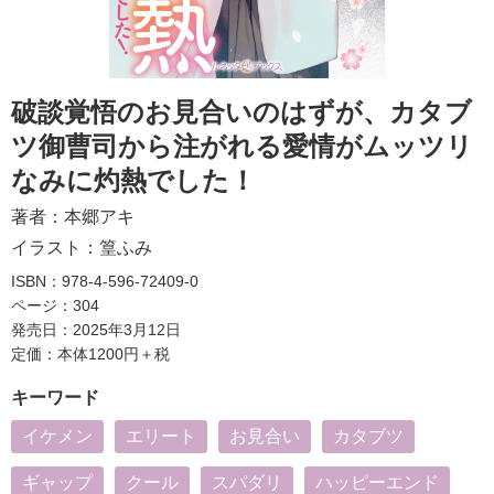
破談覚悟のお見合いのはずが、カタブ
ツ御曹司から注がれる愛情がムッツリ
なみに灼熱でした！
著者：
本郷アキ
イラスト：
篁ふみ
ISBN：978-4-596-72409-0
ページ：304
発売日：2025年3月12日
定価：本体1200円＋税
キーワード
イケメン
エリート
お見合い
カタブツ
ギャップ
クール
スパダリ
ハッピーエンド