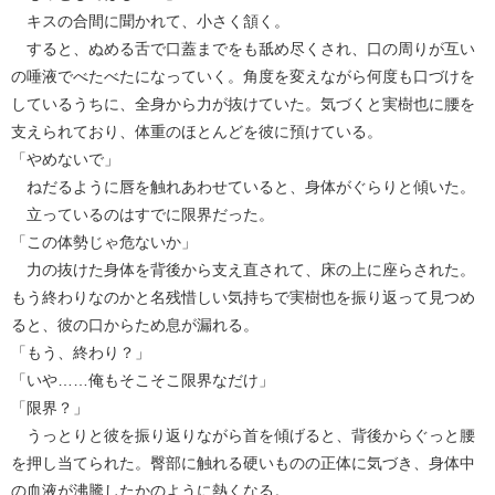
キスの合間に聞かれて、小さく頷く。
すると、ぬめる舌で口蓋までをも舐め尽くされ、口の周りが互い
の唾液でべたべたになっていく。角度を変えながら何度も口づけを
しているうちに、全身から力が抜けていた。気づくと実樹也に腰を
支えられており、体重のほとんどを彼に預けている。
「やめないで」
ねだるように唇を触れあわせていると、身体がぐらりと傾いた。
立っているのはすでに限界だった。
「この体勢じゃ危ないか」
力の抜けた身体を背後から支え直されて、床の上に座らされた。
もう終わりなのかと名残惜しい気持ちで実樹也を振り返って見つめ
ると、彼の口からため息が漏れる。
「もう、終わり？」
「いや……俺もそこそこ限界なだけ」
「限界？」
うっとりと彼を振り返りながら首を傾げると、背後からぐっと腰
を押し当てられた。臀部に触れる硬いものの正体に気づき、身体中
の血液が沸騰したかのように熱くなる。