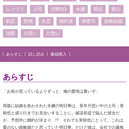
ムッツリ
上司
交際0日
令嬢
再会
初心
初恋
堅物
失恋
婚約者
御曹司
政略結婚
溺愛
片思い
片想い
あらすじ
試し読み
書籍購入
あらすじ
「お前が思っているよりずっと、俺の愛情は重いぞ」
両親に結婚を急かされた令嬢の明日華は、長年片思い中の上司・実
樹也と成り行きでお見合いすることに。破談前提で臨んだ彼女だ
が、予想外に婚約が決まり…!? それでも実樹也にとって、これは
愛のない政略婚だと思っていた明日華。だけど彼は、会社での厳格