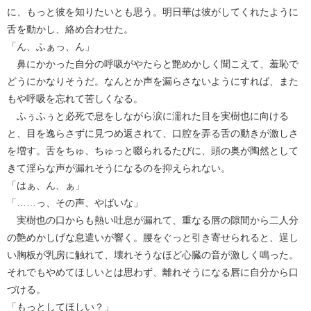
に、もっと彼を知りたいとも思う。明日華は彼がしてくれたように
舌を動かし、絡め合わせた。
「ん、ふぁっ、ん」
鼻にかかった自分の呼吸がやたらと艶めかしく聞こえて、羞恥で
どうにかなりそうだ。なんとか声を漏らさないようにすれば、また
もや呼吸を忘れて苦しくなる。
ふぅふぅと必死で息をしながら涙に濡れた目を実樹也に向ける
と、目を逸らさずに見つめ返されて、口腔を弄る舌の動きが激しさ
を増す。舌をちゅ、ちゅっと啜られるたびに、頭の奥が陶然として
きて淫らな声が漏れそうになるのを抑えられない。
「はぁ、ん、ぁ」
「……っ、その声、やばいな」
実樹也の口からも熱い吐息が漏れて、重なる唇の隙間から二人分
の艶めかしげな息遣いが響く。腰をぐっと引き寄せられると、逞し
い胸板が乳房に触れて、壊れそうなほど心臓の音が激しく鳴った。
それでもやめてほしいとは思わず、離れそうになる唇に自分から口
づける。
「もっとしてほしい？」