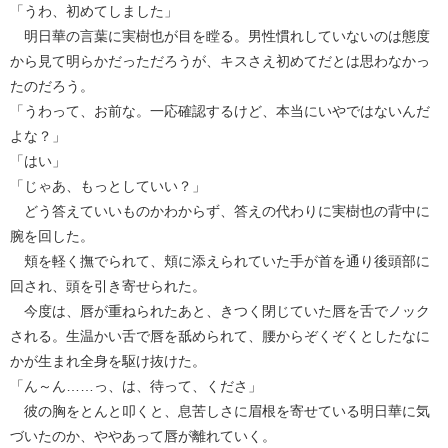
「うわ、初めてしました」
明日華の言葉に実樹也が目を瞠る。男性慣れしていないのは態度
から見て明らかだっただろうが、キスさえ初めてだとは思わなかっ
たのだろう。
「うわって、お前な。一応確認するけど、本当にいやではないんだ
よな？」
「はい」
「じゃあ、もっとしていい？」
どう答えていいものかわからず、答えの代わりに実樹也の背中に
腕を回した。
頬を軽く撫でられて、頬に添えられていた手が首を通り後頭部に
回され、頭を引き寄せられた。
今度は、唇が重ねられたあと、きつく閉じていた唇を舌でノック
される。生温かい舌で唇を舐められて、腰からぞくぞくとしたなに
かが生まれ全身を駆け抜けた。
「ん～ん……っ、は、待って、くださ」
彼の胸をとんと叩くと、息苦しさに眉根を寄せている明日華に気
づいたのか、ややあって唇が離れていく。