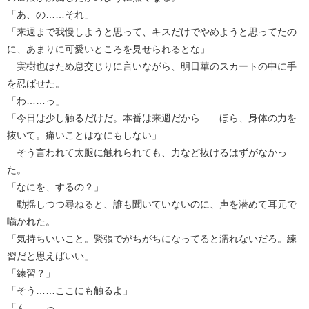
「あ、の……それ」
「来週まで我慢しようと思って、キスだけでやめようと思ってたの
に、あまりに可愛いところを見せられるとな」
実樹也はため息交じりに言いながら、明日華のスカートの中に手
を忍ばせた。
「わ……っ」
「今日は少し触るだけだ。本番は来週だから……ほら、身体の力を
抜いて。痛いことはなにもしない」
そう言われて太腿に触れられても、力など抜けるはずがなかっ
た。
「なにを、するの？」
動揺しつつ尋ねると、誰も聞いていないのに、声を潜めて耳元で
囁かれた。
「気持ちいいこと。緊張でがちがちになってると濡れないだろ。練
習だと思えばいい」
「練習？」
「そう……ここにも触るよ」
「ん……っ」