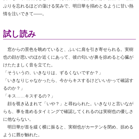
ぶりを忘れるほどの蕩ける笑みで、明日華を搦めとるように甘い熱
情を注いできて――。
試し読み
窓からの景色を眺めていると、ふいに肩を引き寄せられる。実樹
也の顔が思いのほか近くにあって、彼の匂いが鼻を掠めると心臓が
けたたましく音を立てた。
「そういうの、いきなりは、ずるくないですか？」
「いきなりじゃなかったら、今からキスするけどいいかって確認す
るのか？」
「キス……キスするの？」
顔を覗き込まれて「いや？」と尋ねられた。いきなりと言いなが
らも、事を進めるタイミングで確認してくれるのは実樹也の優しさ
に他ならない。
明日華が首を緩く横に振ると、実樹也がカーテンを閉め、掠める
ように唇が触れた。