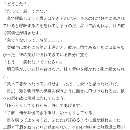
「どうした？」
「だって、息、できない」
鼻で呼吸しようと思えばできるのだが、キスの心地好さに流され
ていると呼吸するのを忘れてしまうのだ。涙目で訴えれば、目の前
で実樹也が噴きだす。
「息できないって、お前……っ」
実樹也は意外にも笑い上戸だと、彼が上司であるときには知らな
かった。彼の笑顔に慣れてきている自分に驚く。
「もう……笑わないでください」
明日華がふいと顔を背けると、軽く背中を叩かれて抱き締められ
た。
「笑って悪かったって。許せよ、ただ、可愛いと思っただけだ」
目尻、頬と明日華の機嫌を伺うように順番に口づけられると、彼
への恋心故に簡単に許してしまう。
「ゆっくりしてくれたら、許してあげます」
「了解。俺が我慢できる限り、ゆっくりしてやる」
目を瞑って上を向くと、ふたたび掠めるように唇が触れあった。
上唇と下唇をねっとりと舐められて、その心地好さに無意識に唇が