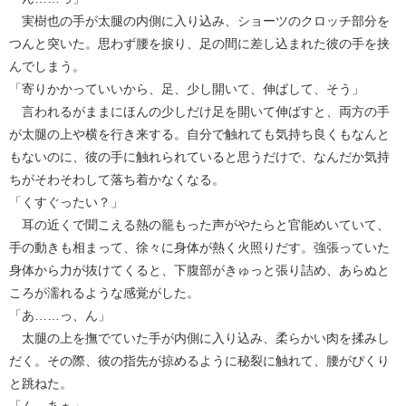
実樹也の手が太腿の内側に入り込み、ショーツのクロッチ部分を
つんと突いた。思わず腰を捩り、足の間に差し込まれた彼の手を挟
んでしまう。
「寄りかかっていいから、足、少し開いて、伸ばして、そう」
言われるがままにほんの少しだけ足を開いて伸ばすと、両方の手
が太腿の上や横を行き来する。自分で触れても気持ち良くもなんと
もないのに、彼の手に触れられていると思うだけで、なんだか気持
ちがそわそわして落ち着かなくなる。
「くすぐったい？」
耳の近くで聞こえる熱の籠もった声がやたらと官能めいていて、
手の動きも相まって、徐々に身体が熱く火照りだす。強張っていた
身体から力が抜けてくると、下腹部がきゅっと張り詰め、あらぬと
ころが濡れるような感覚がした。
「あ……っ、ん」
太腿の上を撫でていた手が内側に入り込み、柔らかい肉を揉みし
だく。その際、彼の指先が掠めるように秘裂に触れて、腰がぴくり
と跳ねた。
「ん、あぁ」