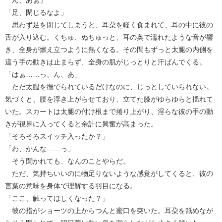
「足、閉じるなよ」
思わず足を閉じてしまうと、耳朶を軽く食まれて、耳の中に彼の
舌が入り込む。くちゅ、ぬちゅっと、耳の奥で濡れたような音が響
き、全身が燃え立つように熱くなる。その間もずっと太腿の内側を
這う手の動きは止まらず、全身の肌がじっとりと汗ばんでくる。
「はぁ……っ、ん、あ」
ただ太腿を撫でられているだけなのに、じっとしていられない。
気づくと、腰を浮き上がらせており、立てた膝がゆらゆらと揺れて
いた。スカートは太腿の付け根まで捲り上がり、淫らな彼の手の動
きが視界に入ってくると余計に興奮が高まった。
「そろそろスイッチ入ったか？」
「わ、かんな……っ」
そう聞かれても、なんのことやらだ。
ただ、気持ちいいのに物足りないような感覚がしてくると、彼の
言葉の意味を身体で理解する羽目になる。
「ここ、触ってほしくなった？」
彼の指がショーツの上からつんと蜜口を突いた。耳朶を舐めなが