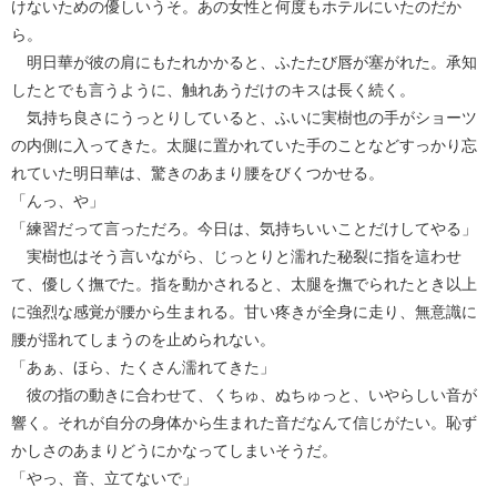
けないための優しいうそ。あの女性と何度もホテルにいたのだか
ら。
明日華が彼の肩にもたれかかると、ふたたび唇が塞がれた。承知
したとでも言うように、触れあうだけのキスは長く続く。
気持ち良さにうっとりしていると、ふいに実樹也の手がショーツ
の内側に入ってきた。太腿に置かれていた手のことなどすっかり忘
れていた明日華は、驚きのあまり腰をびくつかせる。
「んっ、や」
「練習だって言っただろ。今日は、気持ちいいことだけしてやる」
実樹也はそう言いながら、じっとりと濡れた秘裂に指を這わせ
て、優しく撫でた。指を動かされると、太腿を撫でられたとき以上
に強烈な感覚が腰から生まれる。甘い疼きが全身に走り、無意識に
腰が揺れてしまうのを止められない。
「あぁ、ほら、たくさん濡れてきた」
彼の指の動きに合わせて、くちゅ、ぬちゅっと、いやらしい音が
響く。それが自分の身体から生まれた音だなんて信じがたい。恥ず
かしさのあまりどうにかなってしまいそうだ。
「やっ、音、立てないで」