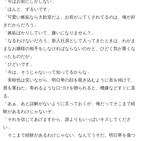
「今はお前にしかしない」
「ほんと、ずるいです」
「可愛い嫉妬なら大歓迎だよ。お前がふてくされてるのは、俺が好
きだからだろう」
「嫉妬ばかりしていて、嫌いになりません？」
「なるわけないだろう。新入社員として入ってきたときは、わがま
まなお嬢様の相手をしなければならないのかと、ひどく気が重くな
ったものだが」
「ひどいです」
「今は、そうじゃないって知ってるからな」
実樹也は笑いながら、明日華の顔を覗き込むように首を傾けて、
唇を重ねた。宥めるような口づけを贈られると、機嫌などすぐに直
る。
「あぁ、あと誤解がないように言っておくが、俺だってそこまで経
験があるわけじゃないぞ」
「それを信じてあげますから、誰よりもいっぱいキスしてくださ
い」
そこまで経験があるわけじゃない、なんてうそだ。明日華を傷つ