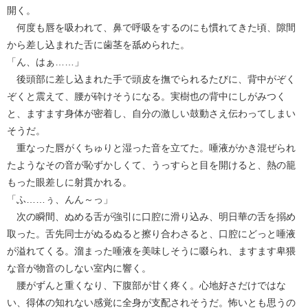
開く。
何度も唇を吸われて、鼻で呼吸をするのにも慣れてきた頃、隙間
から差し込まれた舌に歯茎を舐められた。
「ん、はぁ……」
後頭部に差し込まれた手で頭皮を撫でられるたびに、背中がぞく
ぞくと震えて、腰が砕けそうになる。実樹也の背中にしがみつく
と、ますます身体が密着し、自分の激しい鼓動さえ伝わってしまい
そうだ。
重なった唇がくちゅりと湿った音を立てた。唾液がかき混ぜられ
たようなその音が恥ずかしくて、うっすらと目を開けると、熱の籠
もった眼差しに射貫かれる。
「ふ……ぅ、んん～っ」
次の瞬間、ぬめる舌が強引に口腔に滑り込み、明日華の舌を搦め
取った。舌先同士がぬるぬると擦り合わさると、口腔にどっと唾液
が溢れてくる。溜まった唾液を美味しそうに啜られ、ますます卑猥
な音が物音のしない室内に響く。
腰がずんと重くなり、下腹部が甘く疼く。心地好さだけではな
い、得体の知れない感覚に全身が支配されそうだ。怖いとも思うの