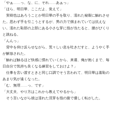
「やぁ……っ、な、に、それ……あぁっ」
「ほら、明日華、ここだよ、覚えて」
実樹也はあろうことか明日華の手を取り、濡れた秘裂に触れさせ
た。思わず手を引こうとするが、男の力で掴まれていては抗えな
い。濡れた恥部の上部にある小さな芽に指が当たると、腰がびくり
と跳ねる。
「んんっ」
背中を仰け反らせながら、荒々しい息を吐きだすと、ようやく手
が解放された。
「触れば触るほど快感に慣れていくから、来週、俺が抱くまで、毎
日自分で気持ち良くなる練習をしておけよ？」
仕事を言い渡すときと同じ口調でそう言われて、明日華は羞恥の
あまり気が遠くなった。
「む、無理……っ、です」
「大丈夫、やり方はこれから教えてやるから」
そう言いながら彼は濡れた淫芽を指の腹で優しく転がした。