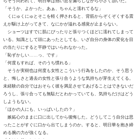
らそう問われて、明日華は熱い息を漏らしながら小さく頷いた。
「そうか、よかった。あぁ、ちゃんと濡れてるな」
くにゅくにゅとそこを軽く押されると、背筋からぞくぞくする震
えが駆け上がってきて、なにかが溢れる感覚が止まらない。
ショーツはすでに肌にぴったりと張りつくほどに濡れてしまって
いる。知識として頭にあったとしても、いざ自分の身体の変化を目
の当たりにすると平静ではいられなかった。
「恥ずかしい……っ、です」
「何度もすれば、そのうち慣れる」
そうか実樹也は何度も女性とこういう行為をしたのか、そう思う
と、悔しさと過去の女性と張り合うような気持ちが芽生えてくる。
未経験の自分ではおそらく彼を満足させてあげることはできないだ
ろうし、張り合っても無駄だとわかっていても、気持ちだけはどう
しようもない。
「ほかの人にも、いっぱいしたの？」
嫉妬心のままに口に出してから後悔した。どうしてこう自分は思
ったことがすぐに口から出てしまうのか。すると、明日華を抱き締
める腕の力が強くなる。