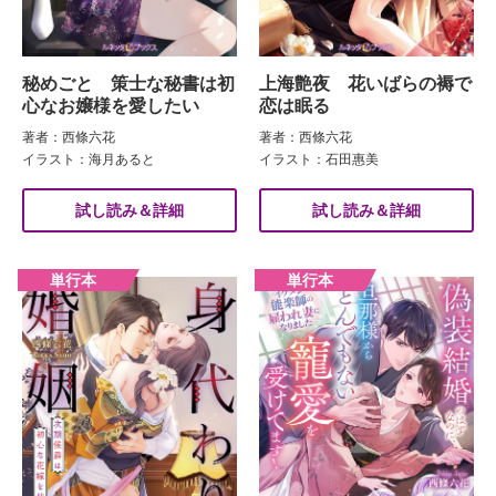
秘めごと 策士な秘書は初
上海艶夜 花いばらの褥で
心なお嬢様を愛したい
恋は眠る
著者：西條六花
著者：西條六花
イラスト：海月あると
イラスト：石田惠美
試し読み＆詳細
試し読み＆詳細