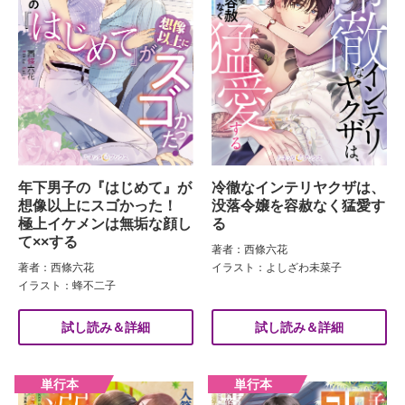
年下男子の『はじめて』が
冷徹なインテリヤクザは、
想像以上にスゴかった！
没落令嬢を容赦なく猛愛す
極上イケメンは無垢な顔し
る
て××する
著者：西條六花
著者：西條六花
イラスト：よしざわ未菜子
イラスト：蜂不二子
試し読み＆詳細
試し読み＆詳細