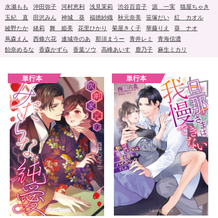
水瀬もも
沖田弥子
河村恵利
浅見茉莉
渋谷百音子
源 一実
猫屋ちゃき
玉紀 直
田沢みん
神城 葵
福徳紗織
秋元奈美
笹塚だい
紅 カオル
綾野たか
緒莉
舞 姫美
花里ひかり
菊屋きく子
華藤りえ
葵 ナオ
蔦森えん
西條六花
連城寺のあ
那須まうー
青井レミ
青海信濃
飴奈めるな
香森かずら
香葉ソウ
高峰あいす
鹿乃子
麻生ミカリ