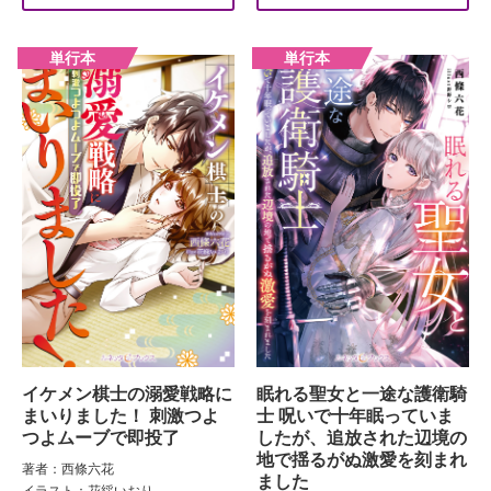
イケメン棋士の溺愛戦略に
眠れる聖女と一途な護衛騎
まいりました！ 刺激つよ
士 呪いで十年眠っていま
つよムーブで即投了
したが、追放された辺境の
地で揺るがぬ激愛を刻まれ
著者：西條六花
ました