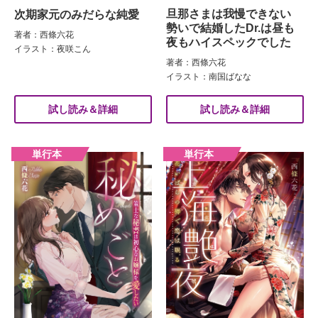
旦那さまは我慢できない
次期家元のみだらな純愛
勢いで結婚したDr.は昼も
著者：西條六花
夜もハイスペックでした
イラスト：夜咲こん
著者：西條六花
イラスト：南国ばなな
試し読み＆詳細
試し読み＆詳細