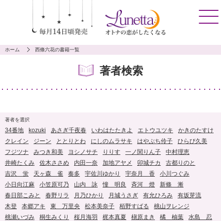
ホーム
西條六花の書籍一覧
著者検索
著者を選択
34番地
kozuki
あさぎ千夜春
いわはたたきよ
エトウユツキ
かきのたすけ
クレイン
ジーン
ととりとわ
にしのムラサキ
はやぶち伶子
ひらび久美
フジツナ
みつき和美
ヨシノサチ
りりす
一ノ関りん子
中村理恵
井崎たくみ
佐木ささめ
内田一奈
加地アヤメ
卯城チカ
古都りのと
吉沢 蛍
天ヶ森 雀
奏多
宇佐川ゆかり
宇奈月 香
小川つぐみ
小日向江麻
小笠原可乃
山内 詠
憧 明良
斉河 燈
新條 漸
春日部こみと
春野リラ
月乃ひかり
月城うさぎ
有允ひろみ
有坂芽流
木登
本郷アキ
東 万里央
松本美奈子
栢野すばる
桃山ヲレンジ
桃瀬いづみ
桐生みくり
桜月海羽
梶本真夏
槇原まき
橘 柚葉
水島 忍