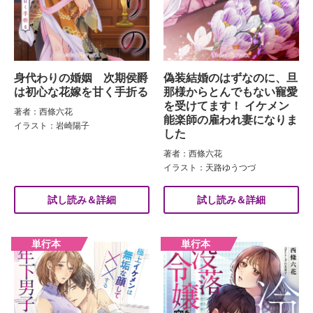
身代わりの婚姻 次期侯爵
偽装結婚のはずなのに、旦
は初心な花嫁を甘く手折る
那様からとんでもない寵愛
を受けてます！ イケメン
著者：西條六花
能楽師の雇われ妻になりま
イラスト：岩崎陽子
した
著者：西條六花
イラスト：天路ゆうつづ
試し読み＆詳細
試し読み＆詳細