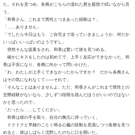
た。それを見つめ、各務がこちらの濡れた唇を親指で拭いながら言
う。
「和香さん、これまで異性とつきあった経験は？」
「……ありません」
「でしたら今日はもう、ご自宅まで送っていきましょうか。何だか
いっぱいいっぱいのようですし」
突然そんな提案をされ、和香は驚いて彼を見つめる。
確かにキスをしたのは初めてで、上手く反応ができなかった。和
香は不安になり、各務に向かって問いかけた。
「わ、わたしが上手くできなかったからですか？ だから各務さん
はその気になれなくて――それで」
「そんなことはありませんよ。ただ、和香さんがこれまで異性との
交際経験がないなら、少しずつ段階を踏んだほうがいいのではない
かと思ったので」
「だったら……してください」
和香は彼の手を取り、自分の胸元に持っていく。
ドクドクと早鐘のごとく鳴る心臓の鼓動を意識しつつ各務を見つ
めると、彼はしばらく沈黙したのちに口を開いた。