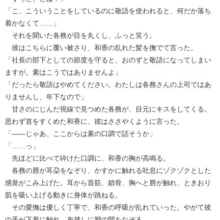
「こ、こういうことをしているのに敬語を使われると、何だか落ち
着かなくて……」
それを聞いた各務が目を丸くし、ふっと笑う。
彼はこちらに覆い被さり、和香の乱れた髪を撫でて言った。
「社長の部下としての節度を守ると、おのずと敬語になってしまい
ますが。素はこうではありませんよ」
「だったら敬語はやめてください。わたしは各務さんの上司ではあ
りませんし、年下なので」
甘さのにじんだ視線で見つめた各務が、目元にキスをしてくる。
思わず首をすくめた和香に、彼はささやくように言った。
「――じゃあ、ここからは素の口調で話そうか」
「……っ」
先ほどに比べて砕けた口調に、和香の胸が高鳴る。
各務の唇が耳朶をなぞり、かすかに触れる吐息にゾクゾクとした
感覚がこみ上げた。耳から首筋、鎖骨、胸へと唇が触れ、ときおり
肌を吸い上げる動きに身体が跳ねる。
その愛撫は優しく丁寧で、和香の呼吸が乱れていった。やがて彼
の手が下着に触れ、布越しに脚の間をなぞる。