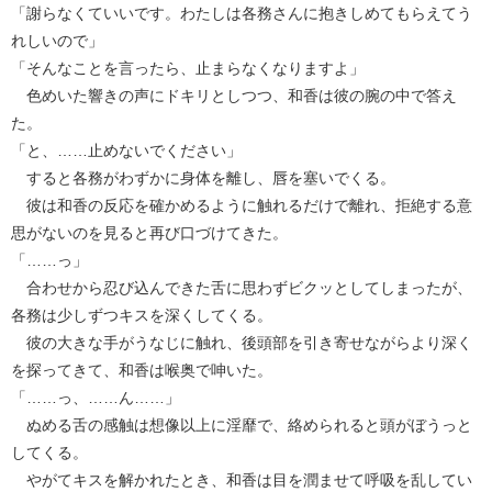
「謝らなくていいです。わたしは各務さんに抱きしめてもらえてう
れしいので」
「そんなことを言ったら、止まらなくなりますよ」
色めいた響きの声にドキリとしつつ、和香は彼の腕の中で答え
た。
「と、……止めないでください」
すると各務がわずかに身体を離し、唇を塞いでくる。
彼は和香の反応を確かめるように触れるだけで離れ、拒絶する意
思がないのを見ると再び口づけてきた。
「……っ」
合わせから忍び込んできた舌に思わずビクッとしてしまったが、
各務は少しずつキスを深くしてくる。
彼の大きな手がうなじに触れ、後頭部を引き寄せながらより深く
を探ってきて、和香は喉奥で呻いた。
「……っ、……ん……」
ぬめる舌の感触は想像以上に淫靡で、絡められると頭がぼうっと
してくる。
やがてキスを解かれたとき、和香は目を潤ませて呼吸を乱してい