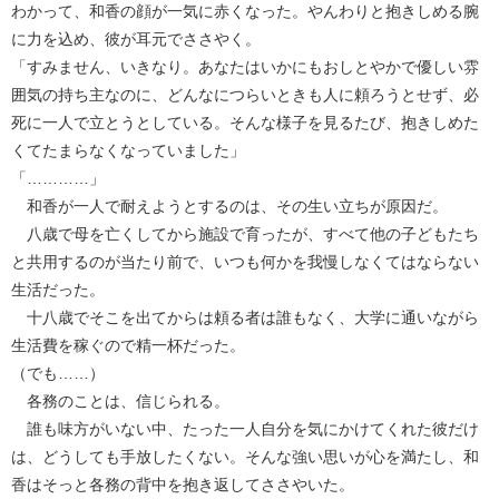
わかって、和香の顔が一気に赤くなった。やんわりと抱きしめる腕
に力を込め、彼が耳元でささやく。
「すみません、いきなり。あなたはいかにもおしとやかで優しい雰
囲気の持ち主なのに、どんなにつらいときも人に頼ろうとせず、必
死に一人で立とうとしている。そんな様子を見るたび、抱きしめた
くてたまらなくなっていました」
「…………」
和香が一人で耐えようとするのは、その生い立ちが原因だ。
八歳で母を亡くしてから施設で育ったが、すべて他の子どもたち
と共用するのが当たり前で、いつも何かを我慢しなくてはならない
生活だった。
十八歳でそこを出てからは頼る者は誰もなく、大学に通いながら
生活費を稼ぐので精一杯だった。
（でも……）
各務のことは、信じられる。
誰も味方がいない中、たった一人自分を気にかけてくれた彼だけ
は、どうしても手放したくない。そんな強い思いが心を満たし、和
香はそっと各務の背中を抱き返してささやいた。