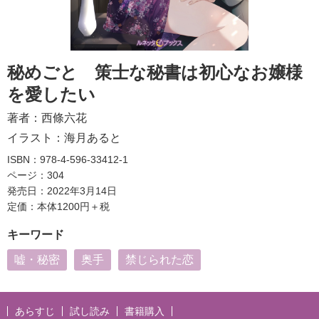
秘めごと 策士な秘書は初心なお嬢様
を愛したい
著者：
西條六花
イラスト：
海月あると
ISBN：978-4-596-33412-1
ページ：304
発売日：2022年3月14日
定価：本体1200円＋税
キーワード
嘘・秘密
奥手
禁じられた恋
あらすじ
試し読み
書籍購入