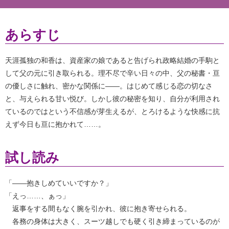
あらすじ
天涯孤独の和香は、資産家の娘であると告げられ政略結婚の手駒と
して父の元に引き取られる。理不尽で辛い日々の中、父の秘書・亘
の優しさに触れ、密かな関係に――。はじめて感じる恋の切なさ
と、与えられる甘い悦び。しかし彼の秘密を知り、自分が利用され
ているのではという不信感が芽生えるが、とろけるような快感に抗
えず今日も亘に抱かれて……。
試し読み
「――抱きしめていいですか？」
「えっ……、ぁっ」
返事をする間もなく腕を引かれ、彼に抱き寄せられる。
各務の身体は大きく、スーツ越しでも硬く引き締まっているのが