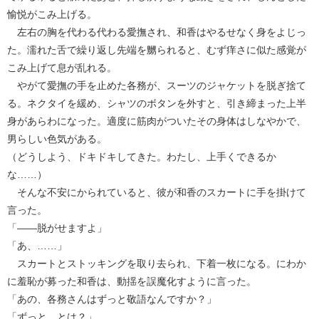
愉悦がこみ上げる。
左右の胸を代わる代わる愛撫され、和香はやるせなく身をよじっ
た。濡れた舌で繰り返し先端を嬲られると、むず痒さに似た感覚が
こみ上げて息が乱れる。
やがて愛撫の手を止めた各務が、スーツのジャケットを脱ぎ捨て
る。ネクタイを緩め、シャツのボタンを外すと、引き締まった上半
身があらわになった。適度に筋肉がついたその身体はしなやかで、
男らしい色気がある。
（どうしよう、ドキドキしてきた。わたし、上手くできるか
な……）
そんな不安にかられていると、彼が和香のスカートに手を掛けて
言った。
「――脱がせますよ」
「あ、……」
スカートとストッキングを取り去られ、下着一枚になる。にわか
に羞恥が募った和香は、動揺を誤魔化すように言った。
「あの、各務さんはずっと敬語なんですか？」
「ずっと、とは？」