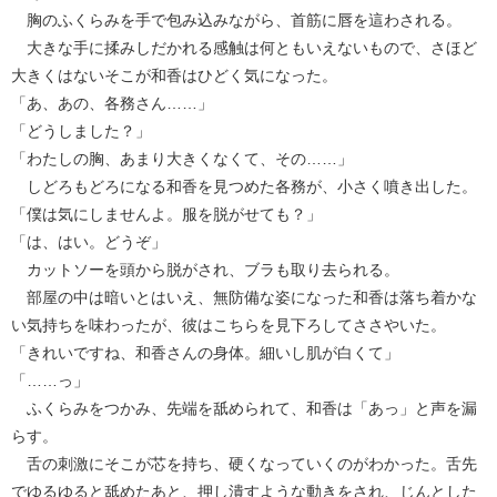
胸のふくらみを手で包み込みながら、首筋に唇を這わされる。
大きな手に揉みしだかれる感触は何ともいえないもので、さほど
大きくはないそこが和香はひどく気になった。
「あ、あの、各務さん……」
「どうしました？」
「わたしの胸、あまり大きくなくて、その……」
しどろもどろになる和香を見つめた各務が、小さく噴き出した。
「僕は気にしませんよ。服を脱がせても？」
「は、はい。どうぞ」
カットソーを頭から脱がされ、ブラも取り去られる。
部屋の中は暗いとはいえ、無防備な姿になった和香は落ち着かな
い気持ちを味わったが、彼はこちらを見下ろしてささやいた。
「きれいですね、和香さんの身体。細いし肌が白くて」
「……っ」
ふくらみをつかみ、先端を舐められて、和香は「あっ」と声を漏
らす。
舌の刺激にそこが芯を持ち、硬くなっていくのがわかった。舌先
でゆるゆると舐めたあと、押し潰すような動きをされ、じんとした