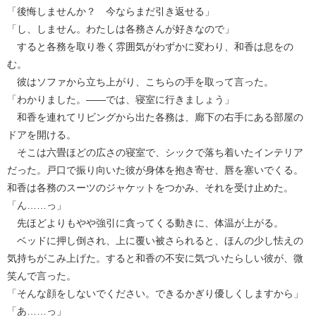
「後悔しませんか？ 今ならまだ引き返せる」
「し、しません。わたしは各務さんが好きなので」
すると各務を取り巻く雰囲気がわずかに変わり、和香は息をの
む。
彼はソファから立ち上がり、こちらの手を取って言った。
「わかりました。――では、寝室に行きましょう」
和香を連れてリビングから出た各務は、廊下の右手にある部屋の
ドアを開ける。
そこは六畳ほどの広さの寝室で、シックで落ち着いたインテリア
だった。戸口で振り向いた彼が身体を抱き寄せ、唇を塞いでくる。
和香は各務のスーツのジャケットをつかみ、それを受け止めた。
「ん……っ」
先ほどよりもやや強引に貪ってくる動きに、体温が上がる。
ベッドに押し倒され、上に覆い被さられると、ほんの少し怯えの
気持ちがこみ上げた。すると和香の不安に気づいたらしい彼が、微
笑んで言った。
「そんな顔をしないでください。できるかぎり優しくしますから」
「あ……っ」