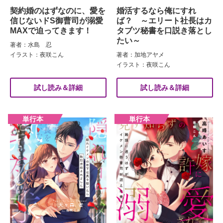
契約婚のはずなのに、愛を
婚活するなら俺にすれ
信じないドS御曹司が溺愛
ば？ ～エリート社長はカ
MAXで迫ってきます！
タブツ秘書を口説き落とし
たい～
著者：水島 忍
イラスト：夜咲こん
著者：加地アヤメ
イラスト：夜咲こん
試し読み＆詳細
試し読み＆詳細