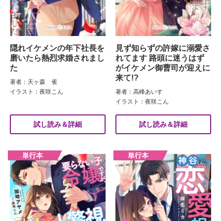
隠れイケメンの年下社長を
見ず知らずの許嫁に溺愛さ
磨いたら熱烈求婚されまし
れてます 路頭に迷うはず
た
がイケメン御曹司が迎えに
来て!?
著者：天ヶ森 雀
イラスト：夜咲こん
著者：高峰あいす
イラスト：夜咲こん
試し読み＆詳細
試し読み＆詳細