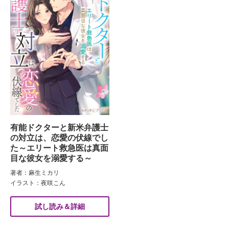
有能ドクターと新米弁護士
の対立は、恋愛の伏線でし
た～エリート救急医は真面
目な彼女を溺愛する～
著者：麻生ミカリ
イラスト：夜咲こん
試し読み＆詳細