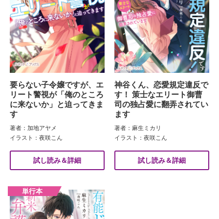
要らない子令嬢ですが、エ
神谷くん、恋愛規定違反で
リート警視が「俺のところ
す！ 策士なエリート御曹
に来ないか」と迫ってきま
司の独占愛に翻弄されてい
す
ます
著者：加地アヤメ
著者：麻生ミカリ
イラスト：夜咲こん
イラスト：夜咲こん
試し読み＆詳細
試し読み＆詳細