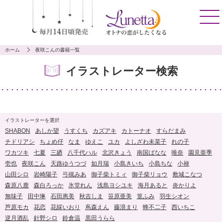
ホーム
夜咲こんの書籍一覧
イラストレーター検索
イラストレーターを選択
SHABON
あしか望
うすくち
カズアキ
カトーナオ
すらだまみ
チドリアシ
ちょめ仔
なま
ゆえこ
ユカ
よしざわ未菜子
れの子
ワカツキ
七夏
三廼
八千代ハル
北沢きょう
南国ばなな
唯奈
園見亜季
壱也
夜咲こん
天路ゆうつづ
如月瑞
小島きいち
小島ちな
小禄
山田シロ
岩崎陽子
弓槻みあ
御子柴トミィ
御子柴リョウ
敷城こなつ
森原八鹿
森白ろっか
氷堂れん
浅島ヨシユキ
海月あると
炎かりよ
無味子
田中琳
石田惠美
秋吉しま
笹原亜美
篁ふみ
羽生シオン
芦原モカ
花恋
花綵いおり
蔦森えん
藤浪まり
蜂不二子
西いちこ
逆月酒乱
針野シロ
鈴倉温
黒田うらら