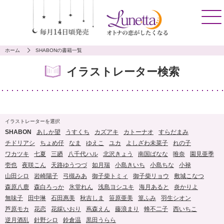
ホーム
SHABONの書籍一覧
イラストレーター検索
イラストレーターを選択
SHABON
あしか望
うすくち
カズアキ
カトーナオ
すらだまみ
チドリアシ
ちょめ仔
なま
ゆえこ
ユカ
よしざわ未菜子
れの子
ワカツキ
七夏
三廼
八千代ハル
北沢きょう
南国ばなな
唯奈
園見亜季
壱也
夜咲こん
天路ゆうつづ
如月瑞
小島きいち
小島ちな
小禄
山田シロ
岩崎陽子
弓槻みあ
御子柴トミィ
御子柴リョウ
敷城こなつ
森原八鹿
森白ろっか
氷堂れん
浅島ヨシユキ
海月あると
炎かりよ
無味子
田中琳
石田惠美
秋吉しま
笹原亜美
篁ふみ
羽生シオン
芦原モカ
花恋
花綵いおり
蔦森えん
藤浪まり
蜂不二子
西いちこ
逆月酒乱
針野シロ
鈴倉温
黒田うらら