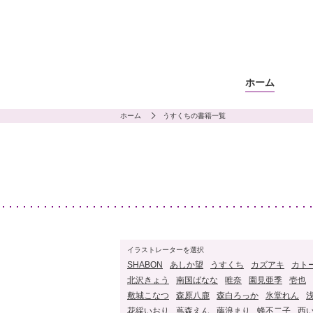
ホーム
ホーム
うすくちの書籍一覧
イラストレーターを選択
SHABON
あしか望
うすくち
カズアキ
カト
北沢きょう
南国ばなな
唯奈
園見亜季
壱也
敷城こなつ
森原八鹿
森白ろっか
氷堂れん
花綵いおり
蔦森えん
藤浪まり
蜂不二子
西