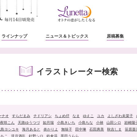
ラインナップ
ニュース
＆トピックス
原稿募集
イラストレーター検索
ーナオ
すらだまみ
チドリアシ
ちょめ仔
なま
ゆえこ
ユカ
よしざわ未菜子
夜咲こん
天路ゆうつづ
如月瑞
小島きいち
小島ちな
小禄
山田シロ
岩崎陽
浅島ヨシユキ
海月あると
炎かりよ
無味子
田中琳
石田惠美
秋吉しま
笹原亜
いちこ
逆月酒乱
針野シロ
鈴倉温
黒田うらら