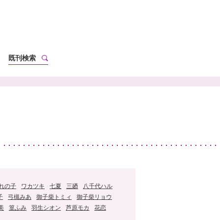
既刊検索
れの子
ワカツキ
七夏
三廼
八千代ハル
子
弓槻みあ
御子柴トミィ
御子柴リョウ
美
篁ふみ
羽生シオン
芦原モカ
花恋