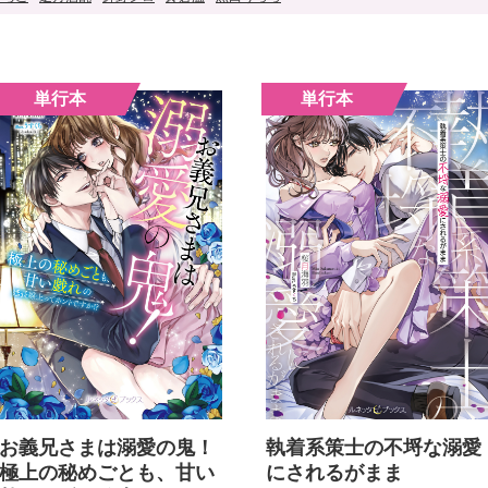
お義兄さまは溺愛の鬼！
執着系策士の不埒な溺愛
極上の秘めごとも、甘い
にされるがまま