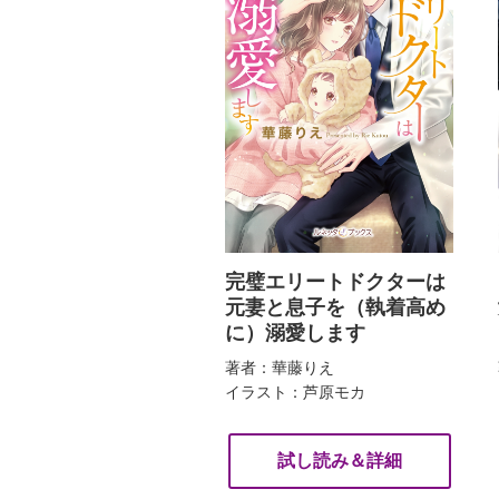
完璧エリートドクターは
元妻と息子を（執着高め
に）溺愛します
著者：華藤りえ
イラスト：芦原モカ
試し読み＆詳細