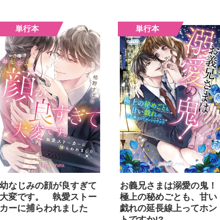
幼なじみの顔が良すぎて
お義兄さまは溺愛の鬼！
大変です。 執愛ストー
極上の秘めごとも、甘い
カーに捕らわれました
戯れの延長線上ってホン
トですか!?