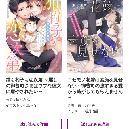
猫も杓子も恋次第 ～麗し
ニセモノ花嫁は素顔を見せ
の御曹司さまはウブな彼女
ない～御曹司の強すぎる愛
に癒やされたい～
から逃がしてもらえません
～
著者：田沢みん
イラスト：小島ちな
著者：東 万里央
イラスト：逆月酒乱
試し読み＆詳細
試し読み＆詳細