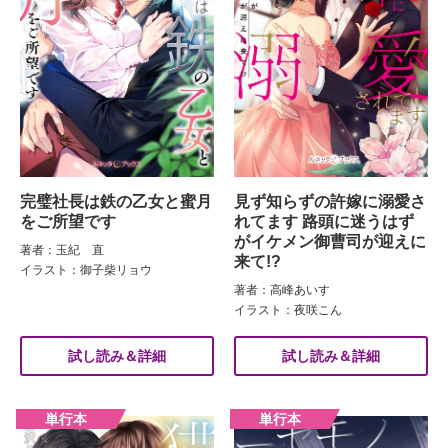
完璧社長は鉄の乙女と蜜月
見ず知らずの許嫁に溺愛さ
をご所望です
れてます 路頭に迷うはず
がイケメン御曹司が迎えに
著者：玉紀 直
来て!?
イラスト：御子柴リョウ
著者：高峰あいす
イラスト：夜咲こん
試し読み＆詳細
試し読み＆詳細