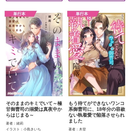
そのままのキミでいて～極
もう待てができないワンコ
甘御曹司の溺愛は真夜中か
系御曹司に、18年分の容赦
らはじまる～
ない執着愛で陥落させられ
ました
著者：緒莉
イラスト：小島きいち
著者：木登