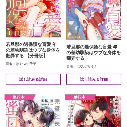
若旦那の過保護な盲愛 年
若旦那の過保護な盲愛 年
の差幼馴染はウブな身体を
の差幼馴染はウブな身体を
翻弄する 【分冊版】
翻弄する
著者：はやぶち伶子
著者：はやぶち伶子
試し読み＆詳細
試し読み＆詳細