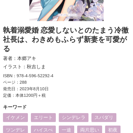
執着溺愛婚 恋愛しないとのたまう冷徹
社長は、わきめもふらず新妻を可愛が
る
著者：
本郷アキ
イラスト：
秋吉しま
ISBN：978-4-596-52292-4
ページ：288
発売日：2023年8月10日
定価：本体1200円＋税
キーワード
イケメン
エリート
シンデレラ
スパダリ
ツンデレ
ハイスぺ
一途
両片思い
初夜