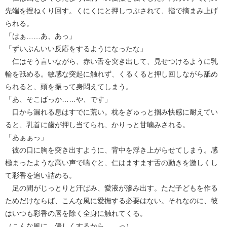
先端を捏ねくり回す。くにくにと押しつぶされて、指で摘まみ上げ
られる。
「はぁ……あ、あっ」
「ずいぶんいい反応をするようになったな」
仁はそう言いながら、赤い舌を突き出して、見せつけるように乳
輪を舐める。敏感な突起に触れず、くるくると押し回しながら舐め
られると、頭を振って身悶えてしまう。
「あ、そこばっか……や、です」
口から漏れる息はすでに荒い。枕をぎゅっと掴み快感に耐えてい
ると、乳首に歯が押し当てられ、かりっと甘噛みされる。
「あぁぁっ」
彼の口に胸を突き出すように、背中を浮き上がらせてしまう。感
極まったような高い声で喘ぐと、仁はますます舌の動きを激しくし
て彩香を追い詰める。
足の間がじっとりと汗ばみ、愛液が滲み出す。ただ子どもを作る
ためだけならば、こんな風に愛撫する必要はない。それなのに、彼
はいつも彩香の唇を除く全身に触れてくる。
（こんな風に、優しくするから……っ）