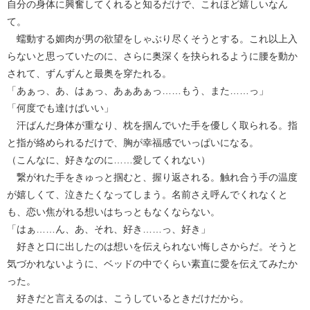
自分の身体に興奮してくれると知るだけで、これほど嬉しいなん
て。
蠕動する媚肉が男の欲望をしゃぶり尽くそうとする。これ以上入
らないと思っていたのに、さらに奥深くを抉られるように腰を動か
されて、ずんずんと最奥を穿たれる。
「あぁっ、あ、はぁっ、あぁあぁっ……もう、また……っ」
「何度でも達けばいい」
汗ばんだ身体が重なり、枕を掴んでいた手を優しく取られる。指
と指が絡められるだけで、胸が幸福感でいっぱいになる。
（こんなに、好きなのに……愛してくれない）
繋がれた手をきゅっと掴むと、握り返される。触れ合う手の温度
が嬉しくて、泣きたくなってしまう。名前さえ呼んでくれなくと
も、恋い焦がれる想いはちっともなくならない。
「はぁ……ん、あ、それ、好き……っ、好き」
好きと口に出したのは想いを伝えられない悔しさからだ。そうと
気づかれないように、ベッドの中でくらい素直に愛を伝えてみたか
った。
好きだと言えるのは、こうしているときだけだから。