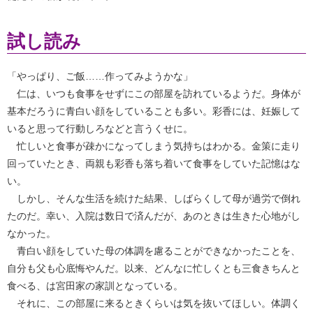
試し読み
「やっぱり、ご飯……作ってみようかな」
仁は、いつも食事をせずにこの部屋を訪れているようだ。身体が
基本だろうに青白い顔をしていることも多い。彩香には、妊娠して
いると思って行動しろなどと言うくせに。
忙しいと食事が疎かになってしまう気持ちはわかる。金策に走り
回っていたとき、両親も彩香も落ち着いて食事をしていた記憶はな
い。
しかし、そんな生活を続けた結果、しばらくして母が過労で倒れ
たのだ。幸い、入院は数日で済んだが、あのときは生きた心地がし
なかった。
青白い顔をしていた母の体調を慮ることができなかったことを、
自分も父も心底悔やんだ。以来、どんなに忙しくとも三食きちんと
食べる、は宮田家の家訓となっている。
それに、この部屋に来るときくらいは気を抜いてほしい。体調く