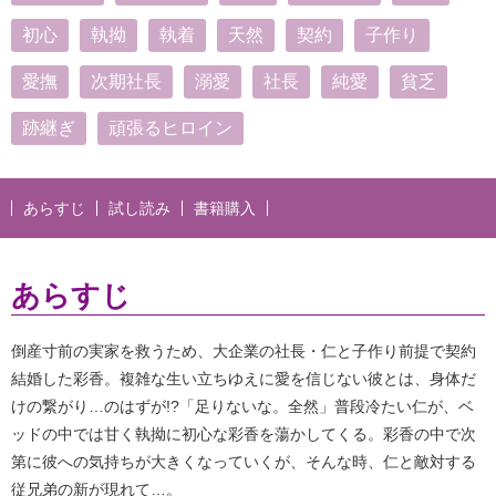
初心
執拗
執着
天然
契約
子作り
愛撫
次期社長
溺愛
社長
純愛
貧乏
跡継ぎ
頑張るヒロイン
あらすじ
試し読み
書籍購入
あらすじ
倒産寸前の実家を救うため、大企業の社長・仁と子作り前提で契約
結婚した彩香。複雑な生い立ちゆえに愛を信じない彼とは、身体だ
けの繋がり…のはずが!?「足りないな。全然」普段冷たい仁が、ベ
ッドの中では甘く執拗に初心な彩香を蕩かしてくる。彩香の中で次
第に彼への気持ちが大きくなっていくが、そんな時、仁と敵対する
従兄弟の新が現れて…。