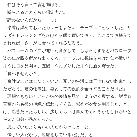
仁はそう言って背を向ける。
断られることくらい想定内だ。
（諦めないんだから……っ）
彩香は温めておいたカレーをよそい、テーブルにセットした。サ
ラダもドレッシングをかけた状態で置いておく。ここまでお膳立て
されれば、さすがに食べてくれるだろう。
バスルームのドアが開いた音がして、しばらくするとバスローブ
姿の仁が脱衣所から出てくる。テーブルに視線を向けた仁が驚いた
ように目を見開き、直後、うんざりしたように眉を寄せた。
「食べませんか？」
「余計なことはしなくていい。互いの生活には干渉しない約束だっ
ただろう。君の仕事は、妻としての役割を全うすることだけだ」
理解できないといった彼の表情を見て、ようやく察する。態度も
言葉からも彼の拒絶が伝わってくる。彩香が夕食を用意したこと
は、迷惑だったらしい。少しくらいは喜んでくれるかもしれないと
考えた自分が愚かだった。
思っていたよりもいい人だからきっと、と。
優しい人だから、遠慮をしているだけだ、と。