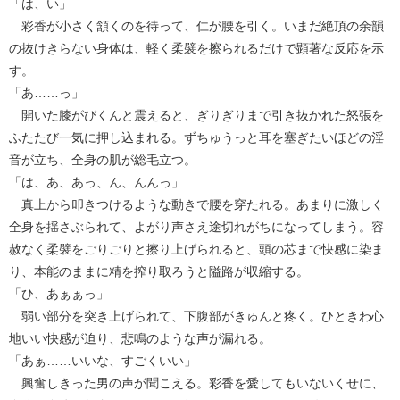
「は、い」
彩香が小さく頷くのを待って、仁が腰を引く。いまだ絶頂の余韻
の抜けきらない身体は、軽く柔襞を擦られるだけで顕著な反応を示
す。
「あ……っ」
開いた膝がびくんと震えると、ぎりぎりまで引き抜かれた怒張を
ふたたび一気に押し込まれる。ずちゅうっと耳を塞ぎたいほどの淫
音が立ち、全身の肌が総毛立つ。
「は、あ、あっ、ん、んんっ」
真上から叩きつけるような動きで腰を穿たれる。あまりに激しく
全身を揺さぶられて、よがり声さえ途切れがちになってしまう。容
赦なく柔襞をごりごりと擦り上げられると、頭の芯まで快感に染ま
り、本能のままに精を搾り取ろうと隘路が収縮する。
「ひ、あぁぁっ」
弱い部分を突き上げられて、下腹部がきゅんと疼く。ひときわ心
地いい快感が迫り、悲鳴のような声が漏れる。
「あぁ……いいな、すごくいい」
興奮しきった男の声が聞こえる。彩香を愛してもいないくせに、