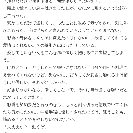
「挿れただけで達するほど、俺がほしかったのか？」
頭上で荒々しい息を吐き出した仁が、なにかに耐えるような顔を
して言った。
繋がっただけで達してしまったことに改めて気づかされ、頬に熱
がこもった。暗に淫らだと言われているようでいたたまれない。
彩香の身体をこんな風に変えたのは仁なのに。欲情してくれても
愛情はくれない。その線引きははっきりしている。
愛してもいない女をこんな風に優しく抱ける仁に失望してしま
う。
けれどもう、どうしたって嫌いになれない。自分の作った料理さ
え食べてくれないひどい男なのに、どうしてか彩香に触れる手は驚
くほど優しい。それが悲しかった。
好きじゃないなら、優しくしないで。それは自分勝手な願いだと
わかっているけれど。
彩香を契約妻だと言うのなら、もっと割り切った態度でいてくれ
たら良かったのに。中途半端に優しくされたのでは、嫌うことも、
諦めることもできやしないではないか。
「大丈夫か？ 動くぞ」