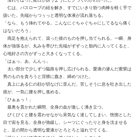
仁は、バスローブの紐を解き、すでにいきり勃つ肉棒を軽く手で
扱いた。先端からつぅっと透明な体液が流れ落ちる。
「なら、もう挿れてやる。こんなにぐちゃぐちゃにしてるなら痛く
はないだろう」
両足を抱えられて、滾った彼のものを押し当てられる。一瞬、身
体が強張るが、丸みを帯びた先端がずずっと胎内に入ってくると、
心地好さの方がずっと大きくなってくる。
「はぁっ、あ、んんっ」
太い部分で少しずつ隘路を押し広げられる。愛液の滲んだ蜜襞は
男のものを貪ろうと淫猥に蠢き、締めつけた。
真上にある仁の顔が切なげに歪んだ。苦しそうに息を吐き出した
彼が、一気に腰を押し進める。
「ひぁぁっ！」
最奥を貫かれた瞬間、全身の血が激しく沸き立つ。
びくびくと腰を震わせながら呆気なく達してしまい、恍惚とした
目で宙を見る。全身が弛緩し、シーツにぐったりと身を沈ませる
と、足の間から透明な愛液がとろとろと溢れでてくる。