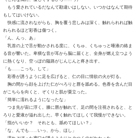
もう愛されているだなんて勘違いはしない。いつかはなんて期待
もしてはいけない。
快感に流されながらも、胸を覆う悲しみは深く、触れられれば触
れられるほど彩香は傷つく。
「ん、んっ、あ」
乳首の上で舌が動かされる度に、くちゅ、くちゅっと唾液の絡ま
る音が響いた。卑猥な音が耳から脳に届くと、全身が燃え立つよう
に熱くなり、空っぽの隘路がじんじんと疼き出す。
「も……こっち、して」
彩香が誘うように足を広げると、仁の目に情欲の火が灯る。
胸の間から顔を上げた仁がぺろりと唇を舐める。色香を含んだ目
がこちらを向くと、ぞくりと肌が粟立った。
「簡単に濡れるようになったな」
つま先が宙に浮く。膝に唇が触れて、足の間を注視されると、と
ろりと愛液が溢れ出した。早く触れてほしくて我慢ができない。
「指がいいか？ それとも、舐めてほしい？」
「な、んでも……いっ、から、ほし」
濡れそぼった蜜口が誘うようにヒクつくのがわかった。