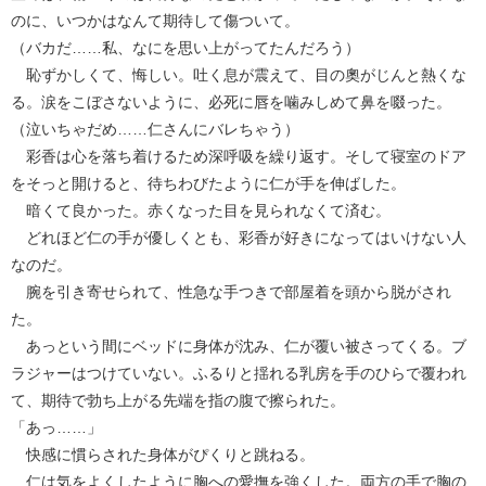
のに、いつかはなんて期待して傷ついて。
（バカだ……私、なにを思い上がってたんだろう）
恥ずかしくて、悔しい。吐く息が震えて、目の奧がじんと熱くな
る。涙をこぼさないように、必死に唇を噛みしめて鼻を啜った。
（泣いちゃだめ……仁さんにバレちゃう）
彩香は心を落ち着けるため深呼吸を繰り返す。そして寝室のドア
をそっと開けると、待ちわびたように仁が手を伸ばした。
暗くて良かった。赤くなった目を見られなくて済む。
どれほど仁の手が優しくとも、彩香が好きになってはいけない人
なのだ。
腕を引き寄せられて、性急な手つきで部屋着を頭から脱がされ
た。
あっという間にベッドに身体が沈み、仁が覆い被さってくる。ブ
ラジャーはつけていない。ふるりと揺れる乳房を手のひらで覆われ
て、期待で勃ち上がる先端を指の腹で擦られた。
「あっ……」
快感に慣らされた身体がぴくりと跳ねる。
仁は気をよくしたように胸への愛撫を強くした。両方の手で胸の