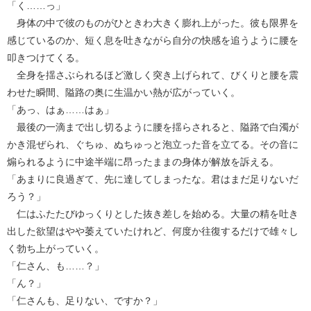
「く……っ」
身体の中で彼のものがひときわ大きく膨れ上がった。彼も限界を
感じているのか、短く息を吐きながら自分の快感を追うように腰を
叩きつけてくる。
全身を揺さぶられるほど激しく突き上げられて、びくりと腰を震
わせた瞬間、隘路の奥に生温かい熱が広がっていく。
「あっ、はぁ……はぁ」
最後の一滴まで出し切るように腰を揺らされると、隘路で白濁が
かき混ぜられ、ぐちゅ、ぬちゅっと泡立った音を立てる。その音に
煽られるように中途半端に昂ったままの身体が解放を訴える。
「あまりに良過ぎて、先に達してしまったな。君はまだ足りないだ
ろう？」
仁はふたたびゆっくりとした抜き差しを始める。大量の精を吐き
出した欲望はやや萎えていたけれど、何度か往復するだけで雄々し
く勃ち上がっていく。
「仁さん、も……？」
「ん？」
「仁さんも、足りない、ですか？」