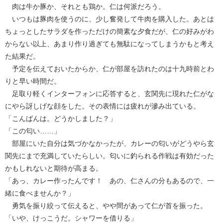
肉は牛か豚か、それとも鶏か。仁は何派だろう。
いつもは豚肉を使うのに、少し奮発して牛肉を購入した。あとは
ちょっとしたサラダを作っただけの簡素な夕食だが、仁の好みがわ
からない以上、あまり作り過ぎても無駄になってしまうかもと考え
た結果だ。
予定を伝えておいたからか、仁が部屋を訪れたのは十九時前とわ
りと早い時間だ。
足取り軽くインターフォンに応答すると、玄関先に現れた仁がな
にやら訝しげな顔をした。その表情には疲れが滲み出ている。
「こんばんは。どうかしました？」
「この匂い……」
部屋にいた自分は気づかなかったが、カレーの匂いがどうやら玄
関先にまで充満していたらしい。匂いに釣られる作戦は有効だった
かもしれないと期待が高まる。
「あっ、カレー作ったんです！ あの、仁さんの分もあるので、一
緒に食べませんか？」
勇気を振り絞って伝えると、やや間があって仁が首を振った。
「いや、けっこうだ。シャワーを借りる」