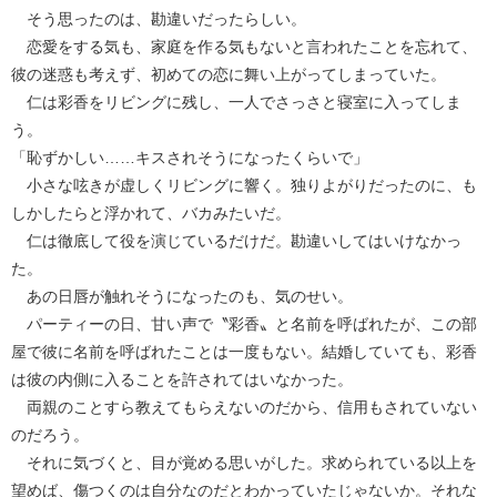
そう思ったのは、勘違いだったらしい。
恋愛をする気も、家庭を作る気もないと言われたことを忘れて、
彼の迷惑も考えず、初めての恋に舞い上がってしまっていた。
仁は彩香をリビングに残し、一人でさっさと寝室に入ってしま
う。
「恥ずかしい……キスされそうになったくらいで」
小さな呟きが虚しくリビングに響く。独りよがりだったのに、も
しかしたらと浮かれて、バカみたいだ。
仁は徹底して役を演じているだけだ。勘違いしてはいけなかっ
た。
あの日唇が触れそうになったのも、気のせい。
パーティーの日、甘い声で〝彩香〟と名前を呼ばれたが、この部
屋で彼に名前を呼ばれたことは一度もない。結婚していても、彩香
は彼の内側に入ることを許されてはいなかった。
両親のことすら教えてもらえないのだから、信用もされていない
のだろう。
それに気づくと、目が覚める思いがした。求められている以上を
望めば、傷つくのは自分なのだとわかっていたじゃないか。それな