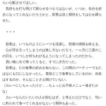
らい心配させてほしい。
気持ちを打ち明けて困らせるつもりはないが、いつか、自分を好
きになってくれないだろうかと、彩香は淡く期待をしては心を躍ら
せた。
＊＊＊
彩香は、いつものようにシーツを洗濯し、部屋の掃除を終える。
心が浮き立ってしまうのは致し方ないだろう。一ヶ月に三度のこ
の日を、いつしか待ちわびるようになってしまったのだから。
買い物に出て帰ってくると、すでに夕方だった。
彩香は、仁の食事の好みを知らない。この間のパーティーでも仁
はなにも口にしなかったし、普段どこで食事をしているのか、自炊
はするのか、そんなことさえ聞けていない。
（カレーにしちゃったけど……ちょっとお子様メニュー過ぎたか
な）
カレーならだいたいの人が好むはず。と考えただけでなく、匂い
に釣られて食べてくれるかなという期待もあった。