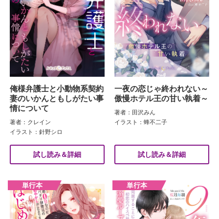
俺様弁護士と小動物系契約
一夜の恋じゃ終われない～
妻のいかんともしがたい事
傲慢ホテル王の甘い執着～
情について
著者：田沢みん
著者：クレイン
イラスト：蜂不二子
イラスト：針野シロ
試し読み＆詳細
試し読み＆詳細