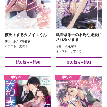
彼氏面するタノイエくん
執着系策士の不埒な溺愛に
されるがまま
著者：あさぎ千夜春
イラスト：無味子
著者：桜月海羽
イラスト：うすくち
試し読み＆詳細
試し読み＆詳細