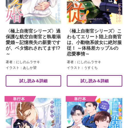
〈極上自衛官シリーズ〉過
〈極上自衛官シリーズ〉こ
保護な航空自衛官と執着溺
わもてエリート陸上自衛官
愛婚～記憶喪失の新妻です
は、小動物系彼女に絶対服
が、ベタ惚れされてます!?
従！ ～体格差カップルの
～
恋愛事情～
著者：にしのムラサキ
著者：にしのムラサキ
イラスト：あしか望
イラスト：うすくち
試し読み＆詳細
試し読み＆詳細