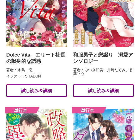
Dolce Vita エリート社長
和服男子と戀綴り 溺愛ア
の献身的な誘惑
ンソロジー
著者：水島 忍
著者：みつき和美、井崎たくみ、香
葉ソウ
イラスト：SHABON
試し読み＆詳細
試し読み＆詳細