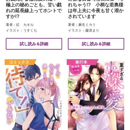
極上の秘めごとも、甘い戯
れちゃう!? 小柄な若奥様
れの延長線上ってホントで
は年上夫に今夜も甘く溶か
すか!?
されています
著者：紅 カオル
著者：麻生ミカリ
イラスト：うすくち
イラスト：藤浪まり
試し読み＆詳細
試し読み＆詳細