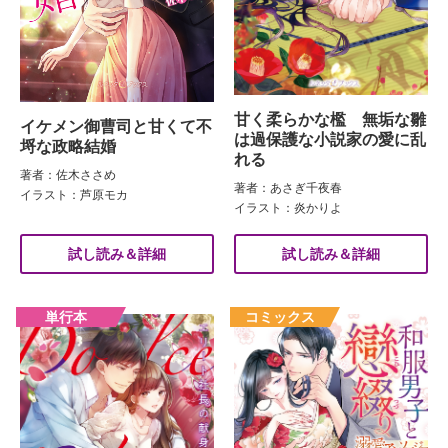
甘く柔らかな檻 無垢な雛
イケメン御曹司と甘くて不
は過保護な小説家の愛に乱
埒な政略結婚
れる
著者：佐木ささめ
著者：あさぎ千夜春
イラスト：芦原モカ
イラスト：炎かりよ
試し読み＆詳細
試し読み＆詳細