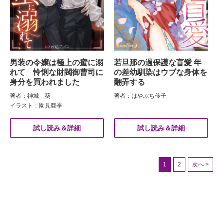
男装の令嬢は極上の蜜に溺
若旦那の過保護な盲愛 年
れて 怜悧な財閥御曹司に
の差幼馴染はウブな身体を
身分を買われました
翻弄する
著者：神城 葵
著者：はやぶち伶子
イラスト：園見亜季
試し読み＆詳細
試し読み＆詳細
1
2
次へ >