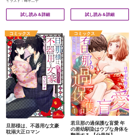
イラスト：蜂不二子
試し読み＆詳細
試し読み＆詳細
若旦那の過保護な盲愛 年
旦那様は、不器用な文豪
の差幼馴染はウブな身体を
耽溺大正ロマン