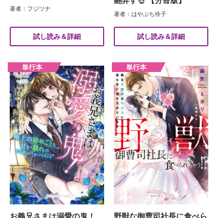
翻弄する 【分冊版】
著者：フジツナ
著者：はやぶち伶子
試し読み＆詳細
試し読み＆詳細
お義兄さまは溺愛の鬼！
野獣な御曹司社長に食べら