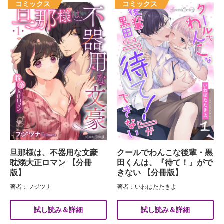
旦那様は、不器用な文豪
クールでわんこな後輩・黒
耽溺大正ロマン 【分冊
田くんは、『待て！』がで
版】
きない 【分冊版】
著者：フジツナ
著者：いわはたたきよ
試し読み＆詳細
試し読み＆詳細