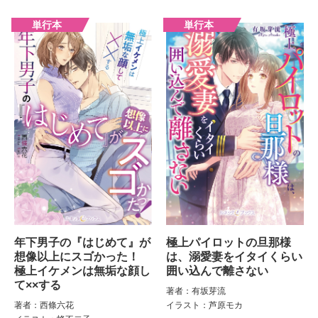
年下男子の『はじめて』が
極上パイロットの旦那様
想像以上にスゴかった！
は、溺愛妻をイタイくらい
極上イケメンは無垢な顔し
囲い込んで離さない
て××する
著者：有坂芽流
著者：西條六花
イラスト：芦原モカ