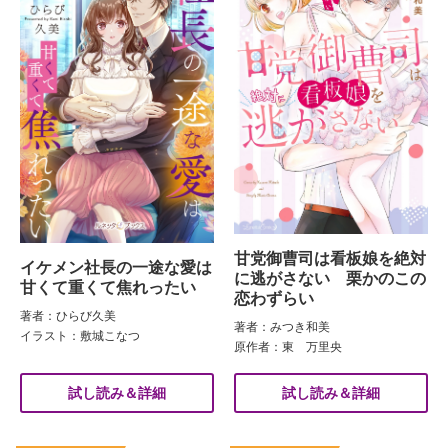
甘党御曹司は看板娘を絶対
イケメン社長の一途な愛は
に逃がさない 栗かのこの
甘くて重くて焦れったい
恋わずらい
著者：ひらび久美
著者：みつき和美
イラスト：敷城こなつ
原作者：東 万里央
試し読み＆詳細
試し読み＆詳細