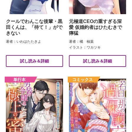
クールでわんこな後輩・黒
元極道CEOの重すぎる深
田くんは、「待て！」がで
愛 仮婚約者はひたむきで
きない
獰猛
著者：いわはたたきよ
著者：橘 柚葉
イラスト：ワカツキ
試し読み＆詳細
試し読み＆詳細