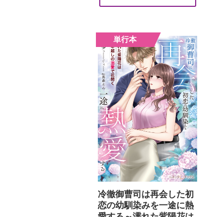
冷徹御曹司は再会した初
恋の幼馴染みを一途に熱
愛する～濡れた紫陽花は