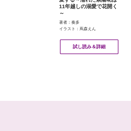
11年越しの溺愛で花開く
～
著者：奏多
イラスト：蔦森えん
試し読み＆詳細