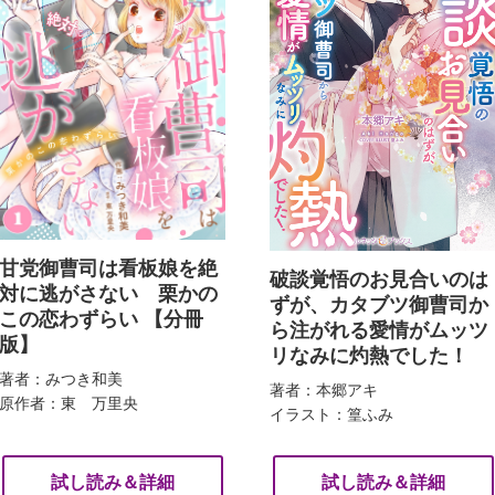
甘党御曹司は看板娘を絶
破談覚悟のお見合いのは
対に逃がさない 栗かの
ずが、カタブツ御曹司か
この恋わずらい 【分冊
ら注がれる愛情がムッツ
版】
リなみに灼熱でした！
著者：みつき和美
著者：本郷アキ
原作者：東 万里央
イラスト：篁ふみ
試し読み＆詳細
試し読み＆詳細