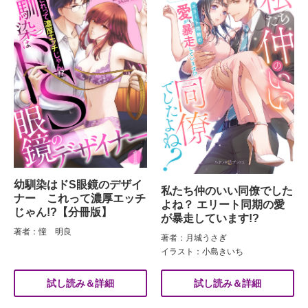
幼馴染はドS眼鏡のデザイ
私たち仲のいい同僚でした
ナー これって濃厚エッチ
よね？ エリート同期の愛
じゃん!?【分冊版】
が暴走しています!?
著者：憧 明良
著者：月城うさぎ
イラスト：小島きいち
試し読み＆詳細
試し読み＆詳細