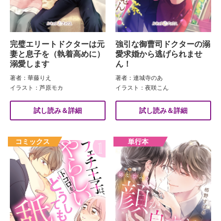
完璧エリートドクターは元
強引な御曹司ドクターの溺
妻と息子を（執着高めに）
愛求婚から逃げられませ
溺愛します
ん！
著者：華藤りえ
著者：連城寺のあ
イラスト：芦原モカ
イラスト：夜咲こん
試し読み＆詳細
試し読み＆詳細