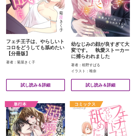
フェチ王子は、やらしいト
幼なじみの顔が良すぎて大
コロをどうしても舐めたい
変です。 執愛ストーカー
【分冊版】
に捕らわれました
著者：菊屋きく子
著者：栢野すばる
イラスト：唯奈
試し読み＆詳細
試し読み＆詳細