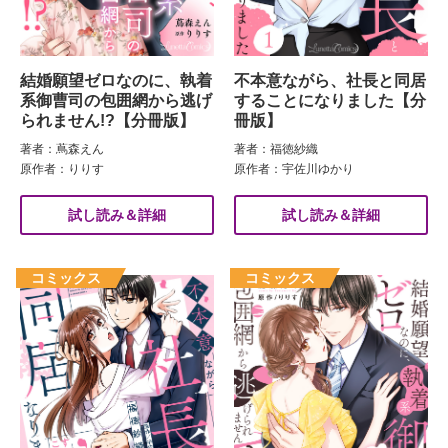
結婚願望ゼロなのに、執着
不本意ながら、社長と同居
系御曹司の包囲網から逃げ
することになりました【分
られません!?【分冊版】
冊版】
著者：蔦森えん
著者：福徳紗織
原作者：りりす
原作者：宇佐川ゆかり
試し読み＆詳細
試し読み＆詳細