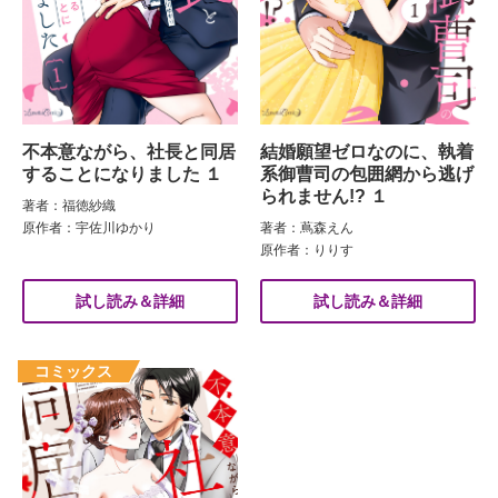
不本意ながら、社長と同居
結婚願望ゼロなのに、執着
することになりました １
系御曹司の包囲網から逃げ
られません!? １
著者：福徳紗織
原作者：宇佐川ゆかり
著者：蔦森えん
原作者：りりす
試し読み＆詳細
試し読み＆詳細