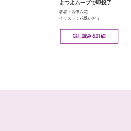
よつよムーブで即投了
著者：西條六花
イラスト：花綵いおり
試し読み＆詳細