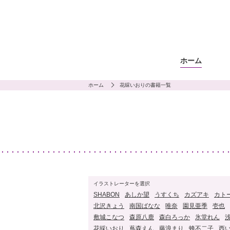
ホーム
ホーム
花綵いおりの書籍一覧
イラストレーターを選択
SHABON
あしか望
うすくち
カズアキ
カト
北沢きょう
南国ばなな
唯奈
園見亜季
壱也
敷城こなつ
森原八鹿
森白ろっか
氷堂れん
花綵いおり
蔦森えん
藤浪まり
蜂不二子
西