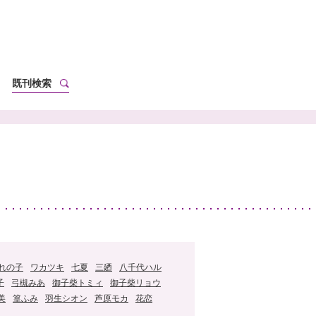
既刊検索
れの子
ワカツキ
七夏
三廼
八千代ハル
子
弓槻みあ
御子柴トミィ
御子柴リョウ
美
篁ふみ
羽生シオン
芦原モカ
花恋