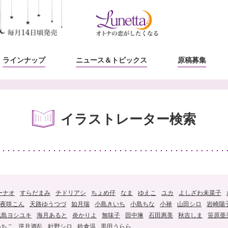
ラインナップ
ニュース
＆トピックス
原稿募集
イラストレーター検索
ーナオ
すらだまみ
チドリアシ
ちょめ仔
なま
ゆえこ
ユカ
よしざわ未菜子
夜咲こん
天路ゆうつづ
如月瑞
小島きいち
小島ちな
小禄
山田シロ
岩崎陽
浅島ヨシユキ
海月あると
炎かりよ
無味子
田中琳
石田惠美
秋吉しま
笹原亜
いちこ
逆月酒乱
針野シロ
鈴倉温
黒田うらら