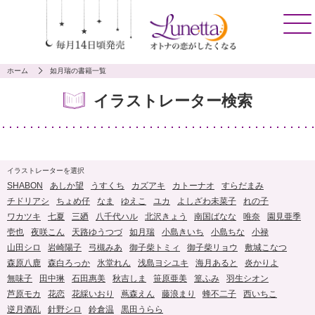
ホーム
如月瑞の書籍一覧
イラストレーター検索
イラストレーターを選択
SHABON
あしか望
うすくち
カズアキ
カトーナオ
すらだまみ
チドリアシ
ちょめ仔
なま
ゆえこ
ユカ
よしざわ未菜子
れの子
ワカツキ
七夏
三廼
八千代ハル
北沢きょう
南国ばなな
唯奈
園見亜季
壱也
夜咲こん
天路ゆうつづ
如月瑞
小島きいち
小島ちな
小禄
山田シロ
岩崎陽子
弓槻みあ
御子柴トミィ
御子柴リョウ
敷城こなつ
森原八鹿
森白ろっか
氷堂れん
浅島ヨシユキ
海月あると
炎かりよ
無味子
田中琳
石田惠美
秋吉しま
笹原亜美
篁ふみ
羽生シオン
芦原モカ
花恋
花綵いおり
蔦森えん
藤浪まり
蜂不二子
西いちこ
逆月酒乱
針野シロ
鈴倉温
黒田うらら