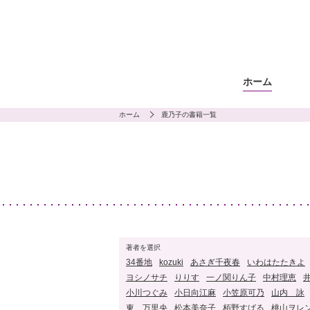
ホーム
ホーム
鹿乃子の書籍一覧
著者を選択
34番地
kozuki
あさぎ千夜春
いわはたたきよ
ヨシノサチ
りりす
一ノ関りん子
中村理恵
小川つぐみ
小日向江麻
小笠原可乃
山内 詠
東 万里央
松本美奈子
栢野すばる
桃山ヲレ