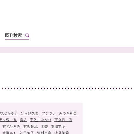
既刊検索
やぶち伶子
ひらび久美
フジツナ
みつき和美
天ヶ森 雀
奏多
宇佐川ゆかり
宇奈月 香
有允ひろみ
有坂芽流
木登
本郷アキ
水瀬もも
沖田弥子
河村恵利
浅見茉莉