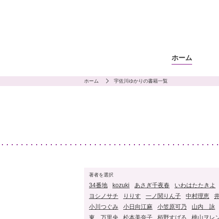
ホーム
ホーム
宇佐川ゆかりの書籍一覧
著者を選択
34番地
kozuki
あさぎ千夜春
いわはたたきよ
ヨシノサチ
りりす
一ノ関りん子
中村理恵
小川つぐみ
小日向江麻
小笠原可乃
山内 詠
東 万里央
松本美奈子
栢野すばる
桃山ヲレ