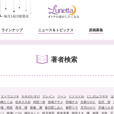
ラインナップ
ニュース
＆トピックス
原稿募集
著者検索
エトウユツキ
かきのたすけ
クレイン
ジーン
ととりとわ
にしのムラサキ
は
井崎たくみ
佐木ささめ
内田一奈
加地アヤメ
卯城チカ
古都りのと
吉沢 蛍
憧 明良
斉河 燈
新條 漸
春日部こみと
春野リラ
月乃ひかり
月城うさぎ
ンジ
桃瀬いづみ
桐生みくり
桜月海羽
梶本真夏
槇原まき
橘 柚葉
水島 忍