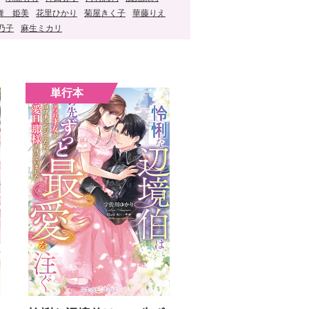
舞 姫美
花里ひかり
菊屋きく子
華藤りえ
乃子
麻生ミカリ