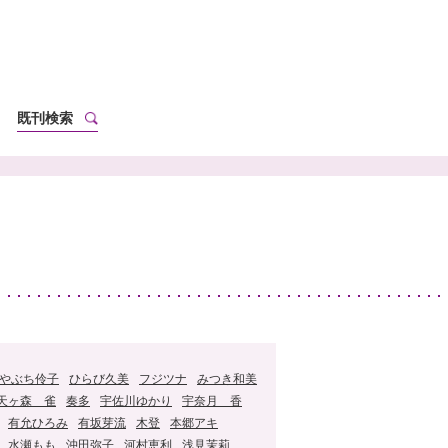
既刊検索
やぶち伶子
ひらび久美
フジツナ
みつき和美
天ヶ森 雀
奏多
宇佐川ゆかり
宇奈月 香
有允ひろみ
有坂芽流
木登
本郷アキ
水瀬もも
沖田弥子
河村恵利
浅見茉莉