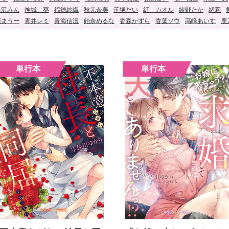
田沢みん
神城 葵
福徳紗織
秋元奈美
笹塚だい
紅 カオル
綾野たか
緒莉
須まうー
青井レミ
青海信濃
飴奈めるな
香森かずら
香葉ソウ
高峰あいす
鹿