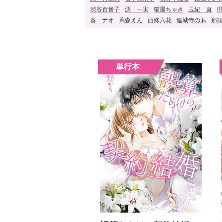
渋谷百音子
源 一実
猫屋ちゃき
玉紀 直
葵 ナオ
蔦森えん
西條六花
連城寺のあ
那