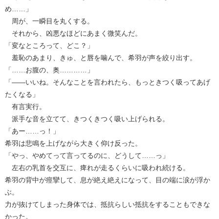
め……」
周が、一瞬目を丸くする。
それから、凶悪なほどにあまく微笑んだ。
「変なところって、どこ？」
羞恥のあまり、きゅ、と唇を噛んで、希羽が声を絞り出す。
「……お腹の、奥…………」
「――いいね。そんなことを言われたら、もっときつく吸ってあげ
たくなる」
有言実行。
派手な音を立てて、きつくきつく吸い上げられる。
「あー……っ！」
希羽は悲鳴を上げながら大きく仰け反った。
「やっ、やめてって言ってるのに、どうして……っ」
左右の乳首を交互に、痺れが走るくらいに吸われ続ける。
希羽の背中が痙攣して、息が絶え絶えになって、目の端に涙が浮か
ぶ。
力が抜けてしまった身体では、抵抗らしい抵抗をすることもできな
かった。