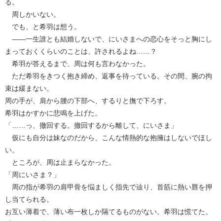
る。
周しかいない。
でも、と希羽は想う。
――一生誰とも結婚しないで、にいさまへの恋心をそっと胸にし
まっておくくらいのことは、許されるよね……？
希羽が答えるまで、周は何も言わなかった。
ただ希羽をきつく抱き締め、返事を待っている。その間、腕の拘
束は緩まない。
周の手が、肩から腰の下部へ、するりと撫で下ろす。
希羽はかすかに悲鳴を上げた。
「……っ、撤回する。撤回するから離して、にいさま」
仮にも自分は妹なのだから、こんな情熱的な抱擁はしないでほし
い。
ところが、周は止まらなかった。
「周にいさま？」
周の指が希羽の肩甲骨を悩ましく指先で辿り、首筋に熱い唇を押
し当てられる。
お互い薄着で、薄い布一枚しか隔てるものがない。希羽は慌てた。