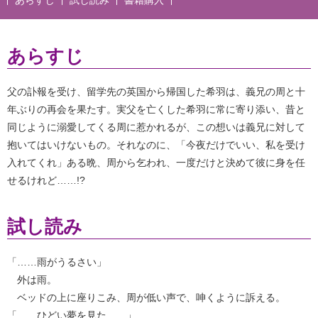
あらすじ
父の訃報を受け、留学先の英国から帰国した希羽は、義兄の周と十
年ぶりの再会を果たす。実父を亡くした希羽に常に寄り添い、昔と
同じように溺愛してくる周に惹かれるが、この想いは義兄に対して
抱いてはいけないもの。それなのに、「今夜だけでいい、私を受け
入れてくれ」ある晩、周から乞われ、一度だけと決めて彼に身を任
せるけれど……!?
試し読み
「……雨がうるさい」
外は雨。
ベッドの上に座りこみ、周が低い声で、呻くように訴える。
「……ひどい夢を見た……」