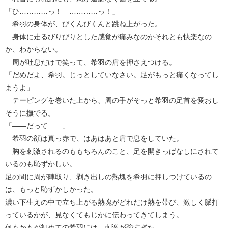
「ひ…………っ！ …………っ！」
希羽の身体が、びくんびくんと跳ね上がった。
身体に走るびりびりとした感覚が痛みなのかそれとも快楽なの
か、わからない。
周が吐息だけで笑って、希羽の肩を押さえつける。
「だめだよ、希羽。じっとしていなさい。足がもっと痛くなってし
まうよ」
テーピングを巻いた上から、周の手がそっと希羽の足首を愛おし
そうに撫でる。
「――だって……」
希羽の顔は真っ赤で、はあはあと肩で息をしていた。
胸を刺激されるのももちろんのこと、足を開きっぱなしにされて
いるのも恥ずかしい。
足の間に周が陣取り、剥き出しの熱塊を希羽に押しつけているの
は、もっと恥ずかしかった。
濃い下生えの中で立ち上がる熱塊がどれだけ熱を帯び、激しく脈打
っているかが、見なくてもじかに伝わってきてしまう。
何もかもが初めての希羽には、刺激が強すぎた。