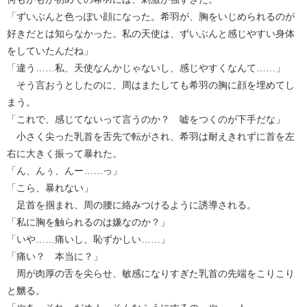
「ずいぶんと色っぽい顔になった。希羽が、胸をいじめられるのが
好きだとは知らなかった。私の天使は、ずいぶんと感じやすい身体
をしていたんだね」
「違う……私、天使なんかじゃないし、感じやすくなんて……」
そう言おうとしたのに、周はまたしても希羽の胸に顔を埋めてし
まう。
「これで、感じてないって言うのか？ 嘘をつくのが下手だな」
小さく尖った乳首を舌先で転がされ、希羽は耐えきれずに首を左
右に大きく振って暴れた。
「ん、んぅ、んー……っ」
「こら、暴れない」
足首を掴まれ、周の腰に絡みつけるように誘導される。
「私に胸を触られるのは嫌なのか？」
「いや……痛いし、恥ずかしい……」
「痛い？ 本当に？」
周が肉厚の舌を尖らせ、敏感になりすぎた乳首の先端をこりこり
と嬲る。