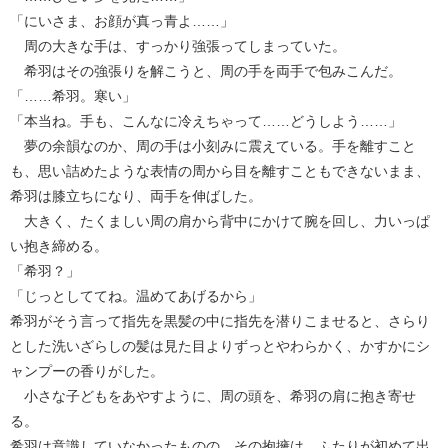
「にいさま、お顔が真っ青よ……」
周の大きな手は、すっかり強張ってしまっていた。
希羽はその強張りを解こうと、周の手を両手で包みこんだ。
「……希羽。寒い」
「本当ね。手も、こんなに冷えちゃって……どうしよう……」
夢の余韻なのか、周の手は小刻みに震えている。手を離すこと
も、思い詰めたような表情の周から目を離すこともできないまま、
希羽は膝立ちになり、両手を伸ばした。
大きく、たくましい周の肩から背中にかけて腕を回し、力いっぱ
い抱き締める。
「希羽？」
「じっとしててね。温めてあげるから」
希羽がそう言って指先を黒髪の中に指先を潜りこませると、さらり
とした洗いざらしの髪は見た目よりずっとやわらかく、かすかにシ
ャンプーの香りがした。
小さな子どもをあやすように、周の頭を、希羽の肩に抱き寄せ
る。
希羽は意識していなかったものの、その抱擁は、ふたりが初めて出