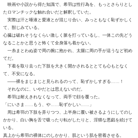
映画や小説から得た知識で、希羽は性行為を、もっとさらりとし
たロマンチックな触れ合いだと解釈していた。
実際は汗と唾液と愛液とが混じり合い、みっともなく恥ずかしく
て、獣じみている。
心臓は破れそうなくらい激しく脈を打っているし、一体この先どう
なることかと思うと怖くて全身落ち着かない。
一糸まとわぬ姿で周の腕に抱かれ、太腿に周の手が這うなど初め
てだ。
下着を取り去った下肢を大きく開かされるととても心もとなく
て、不安になる。
――裸をまじまじと見られるのって、恥ずかしすぎる……！
それなのに、いやだとは思えないのだ。
希羽は耐えきれなくなって、両手で顔を覆った。
「にいさま……もう、や……恥ずかしい……」
周は希羽の下肢を弄りつつ、上半身に覆い被さるようにしてのし
かかり、白い胸を舌で吸ったり転がしたりと、淫猥な悪戯を続けて
いる。
真上から希羽の裸体にのしかかり、肌という肌を密着させる。