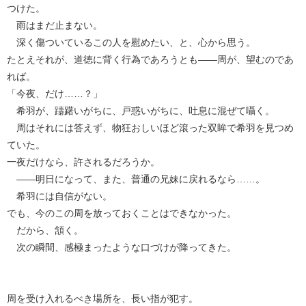
つけた。
雨はまだ止まない。
深く傷ついているこの人を慰めたい、と、心から思う。
たとえそれが、道徳に背く行為であろうとも――周が、望むのであ
れば。
「今夜、だけ……？」
希羽が、躊躇いがちに、戸惑いがちに、吐息に混ぜて囁く。
周はそれには答えず、物狂おしいほど滾った双眸で希羽を見つめ
ていた。
一夜だけなら、許されるだろうか。
――明日になって、また、普通の兄妹に戻れるなら……。
希羽には自信がない。
でも、今のこの周を放っておくことはできなかった。
だから、頷く。
次の瞬間、感極まったような口づけが降ってきた。
周を受け入れるべき場所を、長い指が犯す。