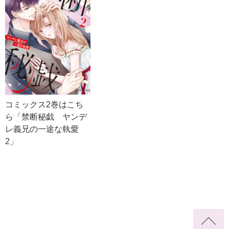
コミックス2巻はこち
ら「禁断秘戯 ヤンデ
レ義兄の一途な執愛
2」