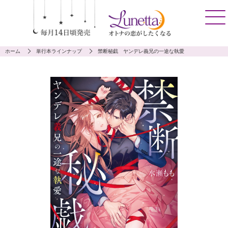
ホーム
単行本ラインナップ
禁断秘戯 ヤンデレ義兄の一途な執愛