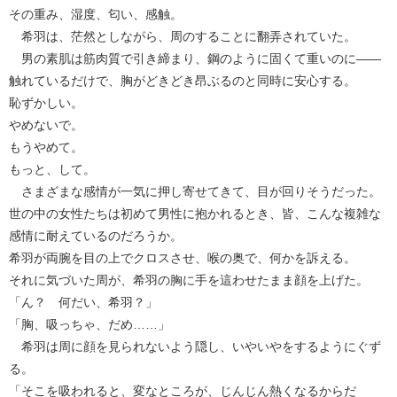
その重み、湿度、匂い、感触。
希羽は、茫然としながら、周のすることに翻弄されていた。
男の素肌は筋肉質で引き締まり、鋼のように固くて重いのに――
触れているだけで、胸がどきどき昂ぶるのと同時に安心する。
恥ずかしい。
やめないで。
もうやめて。
もっと、して。
さまざまな感情が一気に押し寄せてきて、目が回りそうだった。
世の中の女性たちは初めて男性に抱かれるとき、皆、こんな複雑な
感情に耐えているのだろうか。
希羽が両腕を目の上でクロスさせ、喉の奥で、何かを訴える。
それに気づいた周が、希羽の胸に手を這わせたまま顔を上げた。
「ん？ 何だい、希羽？」
「胸、吸っちゃ、だめ……」
希羽は周に顔を見られないよう隠し、いやいやをするようにぐず
る。
「そこを吸われると、変なところが、じんじん熱くなるからだ