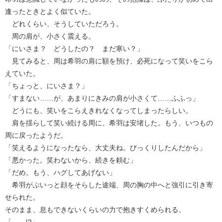
逢ったときとよく似ていた。
どれくらい、そうしていただろう。
周の肩が、小さく震える。
「にいさま？ どうしたの？ まだ寒い？」
見てみると、周は希羽の肩に額を預け、必死になって笑いをこら
えていた。
「ちょっと、にいさま？」
「すまない……が、あまりにきみの肩が小さくて……ふふっ」
どうにも、笑いをこらえきれなくなってしまったらしい。
肩を揺らして笑い続ける周に、希羽は安堵した。もう、いつもの
周に戻ったようだ。
「笑えるようになったなら、大丈夫ね。びっくりしたんだから」
「悪かった。笑わないから、続きを頼む」
「だめ。もう、ハグしてあげない」
希羽がぷいっと顔をそらした途端、周の胸の中へと強引に引き寄
せられた。
そのまま、息もできないくらいの力で抱きすくめられる。
「……!?」