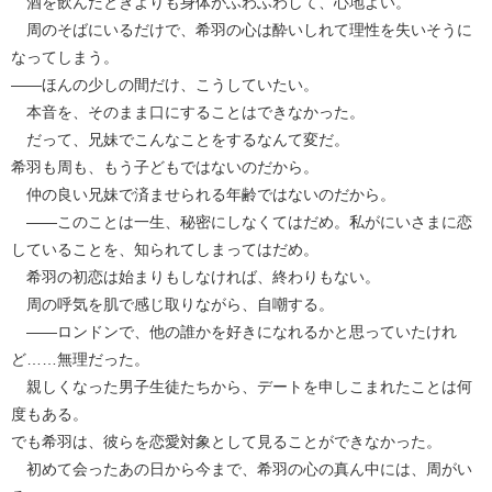
酒を飲んだときよりも身体がふわふわして、心地よい。
周のそばにいるだけで、希羽の心は酔いしれて理性を失いそうに
なってしまう。
――ほんの少しの間だけ、こうしていたい。
本音を、そのまま口にすることはできなかった。
だって、兄妹でこんなことをするなんて変だ。
希羽も周も、もう子どもではないのだから。
仲の良い兄妹で済ませられる年齢ではないのだから。
――このことは一生、秘密にしなくてはだめ。私がにいさまに恋
していることを、知られてしまってはだめ。
希羽の初恋は始まりもしなければ、終わりもない。
周の呼気を肌で感じ取りながら、自嘲する。
――ロンドンで、他の誰かを好きになれるかと思っていたけれ
ど……無理だった。
親しくなった男子生徒たちから、デートを申しこまれたことは何
度もある。
でも希羽は、彼らを恋愛対象として見ることができなかった。
初めて会ったあの日から今まで、希羽の心の真ん中には、周がい