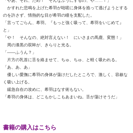
「やあ、それ、だめ！ そんなふうにするの、や……！」
かすれた悲鳴を上げた希羽が咄嗟に身体を捻って逃げようとする
のを許さず、情熱的な目が希羽の瞳を支配した。
「言ってごらん、希羽。『もっと強く吸って、希羽をいじめて』
と」
「や！ そんなの、絶対言えない！ にいさまの馬鹿、変態！」
周の漆黒の双眸が、きらりと光る。
「――ふうん？」
片方の乳首に舌を絡ませて、ちゅ、ちゅ、と軽く吸われる。
「あ、あ、あ」
優しい愛撫に希羽の身体が蕩けだしたところで、激しく、容赦な
く吸い上げる。
緩急自在の攻めに、希羽はなす術もない。
「希羽の身体は、どこもかしこもあまいね。舌が蕩けそうだ」
書籍の購入はこちら