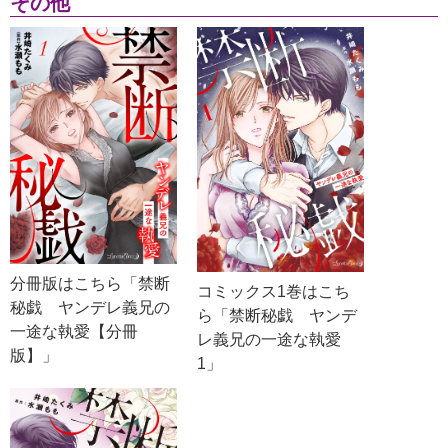
その他
分冊版はこちら「禁断
コミックス1巻はこち
秘戯 ヤンデレ義兄の
ら「禁断秘戯 ヤンデ
一途な執愛【分冊
レ義兄の一途な執愛
版】」
1」