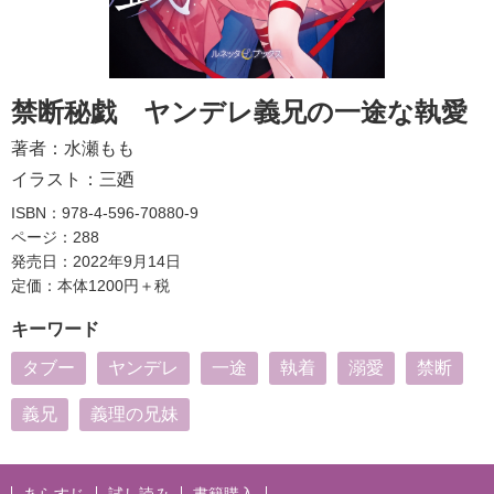
禁断秘戯 ヤンデレ義兄の一途な執愛
著者：
水瀬もも
イラスト：
三廼
ISBN：978-4-596-70880-9
ページ：288
発売日：2022年9月14日
定価：本体1200円＋税
キーワード
タブー
ヤンデレ
一途
執着
溺愛
禁断
義兄
義理の兄妹
あらすじ
試し読み
書籍購入