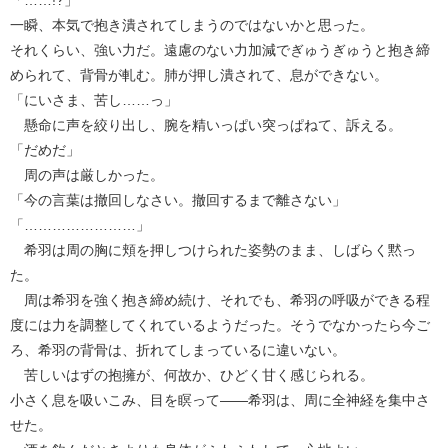
一瞬、本気で抱き潰されてしまうのではないかと思った。
それくらい、強い力だ。遠慮のない力加減でぎゅうぎゅうと抱き締
められて、背骨が軋む。肺が押し潰されて、息ができない。
「にいさま、苦し……っ」
懸命に声を絞り出し、腕を精いっぱい突っぱねて、訴える。
「だめだ」
周の声は厳しかった。
「今の言葉は撤回しなさい。撤回するまで離さない」
「……………………」
希羽は周の胸に頬を押しつけられた姿勢のまま、しばらく黙っ
た。
周は希羽を強く抱き締め続け、それでも、希羽の呼吸ができる程
度には力を調整してくれているようだった。そうでなかったら今ご
ろ、希羽の背骨は、折れてしまっているに違いない。
苦しいはずの抱擁が、何故か、ひどく甘く感じられる。
小さく息を吸いこみ、目を瞑って――希羽は、周に全神経を集中さ
せた。