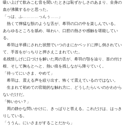
吸い上げて飲みこむ音を聞いたときは恥ずかしさのあまり、全身の
血が沸騰するかと思った。
「っは、ふ…………っんぅ……」
熱くて獰猛な獣のような舌が、希羽の口の中を楽しんでいる。
あらゆるところを舐め、味わい、口腔の熱さや感触を堪能してい
る。
希羽は半裸にされた状態でいつのまにかベッドに押し倒されてい
て、手首をがっちりと押さえこまれていた。
名残惜しげに口づけを解いた周の舌が、希羽の顎を辿り、首の付け
根、そして胸もとへと、熱い痕を残しながら降りていく。
「待ってにいさま、やめて」
希羽は、震える声を絞り出す。怖くて震えているのではない。
生まれて初めての官能的な触れ方に、どうしたらいいのかわから
ないだけだ。
「怖いかい？」
周の静かな問いかけに、きっぱりと答える。これだけは、はっき
りしている。
「ううん。にいさまがすることだから」