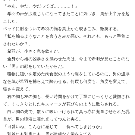
「やあ、やだ、やだってば…………！」
希羽の声が涙混じりになってきたことに気づき、周が上半身を起
こした。
ベッドに肘をついて希羽の顔を真上から覗きこみ、微笑する。
「私を煽るようなことを言うきみが悪い。それとも、もっと手荒に
されたいか？」
希羽が、小さく息を飲んだ。
全身から雄の凶暴さを漂わせた周は、今まで希羽が見たことのな
い『男』の顔をしていたからだ。
獲物に狙いを定めた肉食獣のような瞳をしているのに、男の濃厚
な色気が希羽を捕らえて酔わせる。何度も何度も、角度を変えて、
強さを変えて。
右の胸も左の胸も、長い時間をかけて丁寧にじっくりと愛撫され
て、くっきりとしたキスマークが花びらのように散らされる。
白い胸の先で、散々に吸い上げられて真っ赤に充血させられた乳
首が、男の唾液に濡れ光ってつんと尖る。
「可愛いね。こんなに感じて……食べてしまおうか」
乳首にも乳房にも、周が遠慮なく歯を立てる。