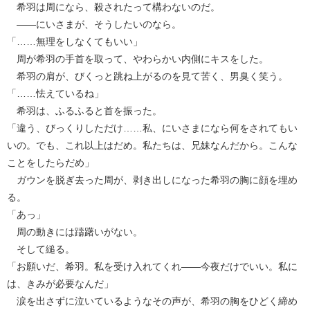
希羽は周になら、殺されたって構わないのだ。
――にいさまが、そうしたいのなら。
「……無理をしなくてもいい」
周が希羽の手首を取って、やわらかい内側にキスをした。
希羽の肩が、びくっと跳ね上がるのを見て苦く、男臭く笑う。
「……怯えているね」
希羽は、ふるふると首を振った。
「違う、びっくりしただけ……私、にいさまになら何をされてもい
いの。でも、これ以上はだめ。私たちは、兄妹なんだから。こんな
ことをしたらだめ」
ガウンを脱ぎ去った周が、剥き出しになった希羽の胸に顔を埋め
る。
「あっ」
周の動きには躊躇いがない。
そして縋る。
「お願いだ、希羽。私を受け入れてくれ――今夜だけでいい。私に
は、きみが必要なんだ」
涙を出さずに泣いているようなその声が、希羽の胸をひどく締め