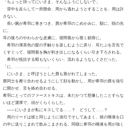
「ちょっと待ってにいさま、そんなふうにしないで」
背中を反らして一所懸命、周から逃れようとすることを、周は許
さない。
長い腕が希羽に巻きつき、唇が希羽のこめかみに、額に、頤の先
に。
耳の後ろのやわらかな皮膚に、寝間着から覗く鎖骨に。
希羽の薄茶色の髪の手触りを楽しむように弄り、耳たぶを舌先で
くすぐって、寝間着を胸が剥き出しになるくらい引き下ろされる。
希羽が抵抗する暇もないくらい、流れるようなしぐさだった。
「に、……………………」
にいさま、と呼ぼうとした唇も塞がれてしまった。
唇同士を擦り合わせるようにして顔を動かし、周が希羽の唇を強引
に開かせ、舌を絡め合わせる。
希羽にとってのファーストキスは、未だかつて想像したことすらな
いほど濃厚で、頭がくらくらした。
――にいさまが私にキスしてる……？ どうして……？
周のリードは彼と同じように強引でそしてあまく、彼の唾液を口
の中に送りこまれて飲みこまされる。同様に希羽の唾液を周が強く