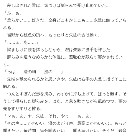
差し出された舌は、気づけば膨らみで受け止めていた。
「ふ、ぁ」
「柔らかい……好きだ、全身どこもかしこも……永遠に触っていら
れる」
裾野から桃色の頂へ、もったりと矢紘の舌は動く。
「……ぁ、あ……」
悩ましげに腰を揺らしながら、澄は矢紘に勝手を許した。
膨らみを這うなめらかな体温に、羞恥心が残らず溶かされてい
く。
「っは……澄の胸……澄の……」
先端を舐められるかと思いきや、矢紘は右手の人差し指でそこに
触れる。
つんとすぼんだ形を摘み、わずかに持ち上げて、ぱっと離す。そ
うして揺らした膨らみを、はあ、と息を吐きながら舐めつつ、頂の
先をすりすりと擦る。
「ンぁ、あ、ヤ、矢紘、それ、やっ……ぁ、あ」
「その声……かわいい、澄のよがり声、最高にかわいいよ。もっと
聞きたい。毎時間、毎分聞きたい……聞き続けたい。そうだ、録音