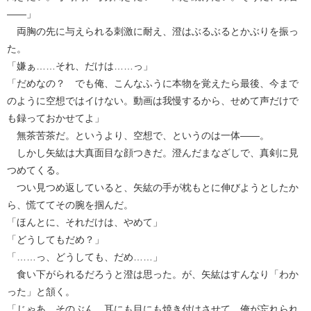
――」
両胸の先に与えられる刺激に耐え、澄はぶるぶるとかぶりを振っ
た。
「嫌ぁ……それ、だけは……っ」
「だめなの？ でも俺、こんなふうに本物を覚えたら最後、今まで
のように空想ではイけない。動画は我慢するから、せめて声だけで
も録っておかせてよ」
無茶苦茶だ。というより、空想で、というのは一体――。
しかし矢紘は大真面目な顔つきだ。澄んだまなざしで、真剣に見
つめてくる。
つい見つめ返していると、矢紘の手が枕もとに伸びようとしたか
ら、慌ててその腕を掴んだ。
「ほんとに、それだけは、やめて」
「どうしてもだめ？」
「……っ、どうしても、だめ……」
食い下がられるだろうと澄は思った。が、矢紘はすんなり「わか
った」と頷く。
「じゃあ、そのぶん、耳にも目にも焼き付けさせて。俺が忘れられ