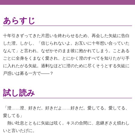
あらすじ
十年引きずってきた片思いを終わらせるため、再会した矢紘に告白
した澄。しかし、「信じられないよ。お互いに十年想い合っていた
なんて」と言われ、なぜかそのまま彼に抱かれてしまう。ことある
ごとに全身をくまなく愛され、とにかく澄のすべてを知りたがり手
に入れたがる矢紘。過剰なほどに澄のために尽くそうとする矢紘に
戸惑いは募る一方で――？
試し読み
「澄……澄、好きだ。好きだよ……好きだ。愛してる。愛してる、
愛してる」
熱い吐息とともに矢紘は呟く。キスの合間に、息継ぎさえ煩わし
いと言いたげに。