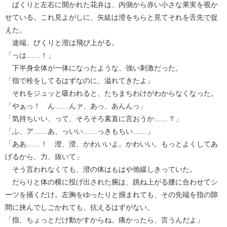
ぱくりと左右に開かれた花弁は、内側から赤い小さな果実を覗か
せている。これ見よがしに、矢紘は澄をちらと見てそれを舌先で捉
えた。
途端、びくりと澄は飛び上がる。
「っは……！」
下半身全体が一体になったような、強い刺激だった。
「指で栓をしてるはずなのに、溢れてきたよ」
それをジュッと吸われると、たちまちわけがわからなくなった。
「やぁっ！ ん……んァ、あっ、あんんっ」
「気持ちいい、って、そろそろ素直に言おうか……？」
「ふ、ア……あ、っいい……っきもちい……」
「ああ……！ 澄、澄、かわいいよ。かわいい。もっとよくしてあ
げるから、力、抜いて」
そう言われなくても、澄の体はもはや弛緩しきっていた。
だらりと体の横に投げ出された腕は、跳ね上がる腰に合わせてシ
ーツを掻くだけ。左胸をゆったりと掴まれても、その先端を指の隙
間に挟んでしごかれても、抗えるはずがない。
「指、ちょっとだけ動かすからね。痛かったら、言うんだよ」