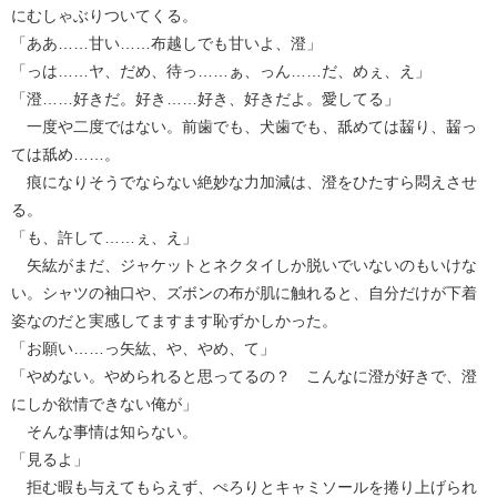
にむしゃぶりついてくる。
「ああ……甘い……布越しでも甘いよ、澄」
「っは……ヤ、だめ、待っ……ぁ、っん……だ、めぇ、え」
「澄……好きだ。好き……好き、好きだよ。愛してる」
一度や二度ではない。前歯でも、犬歯でも、舐めては齧り、齧っ
ては舐め……。
痕になりそうでならない絶妙な力加減は、澄をひたすら悶えさせ
る。
「も、許して……ぇ、え」
矢紘がまだ、ジャケットとネクタイしか脱いでいないのもいけな
い。シャツの袖口や、ズボンの布が肌に触れると、自分だけが下着
姿なのだと実感してますます恥ずかしかった。
「お願い……っ矢紘、や、やめ、て」
「やめない。やめられると思ってるの？ こんなに澄が好きで、澄
にしか欲情できない俺が」
そんな事情は知らない。
「見るよ」
拒む暇も与えてもらえず、ぺろりとキャミソールを捲り上げられ