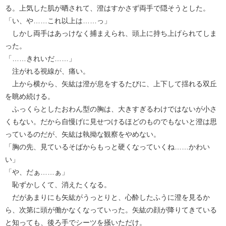
る。上気した肌が晒されて、澄はすかさず両手で隠そうとした。
「い、や……これ以上は……っ」
しかし両手はあっけなく捕まえられ、頭上に持ち上げられてしま
った。
「……きれいだ……」
注がれる視線が、痛い。
上から横から、矢紘は澄が息をするたびに、上下して揺れる双丘
を眺め続ける。
ふっくらとしたおわん型の胸は、大きすぎるわけではないが小さ
くもない。だから自慢げに見せつけるほどのものでもないと澄は思
っているのだが、矢紘は執拗な観察をやめない。
「胸の先、見ているそばからもっと硬くなっていくね……かわい
い」
「や、だぁ……ぁ」
恥ずかしくて、消えたくなる。
だがあまりにも矢紘がうっとりと、心酔したふうに澄を見るか
ら、次第に頭が働かなくなっていった。矢紘の顔が降りてきている
と知っても、後ろ手でシーツを掻いただけ。