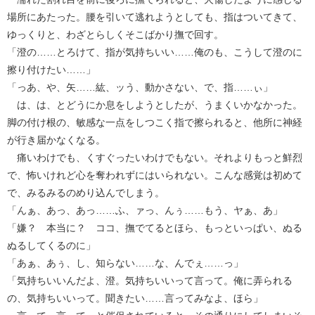
場所にあたった。腰を引いて逃れようとしても、指はついてきて、
ゆっくりと、わざとらしくそこばかり撫で回す。
「澄の……とろけて、指が気持ちいい……俺のも、こうして澄のに
擦り付けたい……」
「っあ、や、矢……紘、ッう、動かさない、で、指……ぃ」
は、は、とどうにか息をしようとしたが、うまくいかなかった。
脚の付け根の、敏感な一点をしつこく指で擦られると、他所に神経
が行き届かなくなる。
痛いわけでも、くすぐったいわけでもない。それよりもっと鮮烈
で、怖いけれど心を奪われずにはいられない。こんな感覚は初めて
で、みるみるのめり込んでしまう。
「んぁ、あっ、あっ……ふ、ァっ、んぅ……もう、ヤぁ、あ」
「嫌？ 本当に？ ココ、撫でてるとほら、もっといっぱい、ぬる
ぬるしてくるのに」
「あぁ、あぅ、し、知らない……な、んでぇ……っ」
「気持ちいいんだよ、澄。気持ちいいって言って。俺に弄られる
の、気持ちいいって。聞きたい……言ってみなよ、ほら」