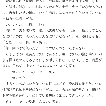
鋭い痛みが下腹部に走って、澄は我に返ったような気分になる。
やはりいけない。これ以上はだめだ。十年も会っていなかったの
に、再会したその日に、いくら両想いになったからといって、体を
重ねるのは急すぎる。
「い、いった……痛……い」
「痛い？ 力を抜いて、澄。大丈夫だから。はあ……指だけでこん
なにいいのに、入ったらどんなにいいだろうな。俺、溶けるかも」
「ひあ……っ、あ、ヤぁあっ」
「第二関節まで入ったよ……このひくつき、たまらない……」
好ましそうに微笑んで矢紘は言うが、澄には矢紘の指が強引に内
側を掘り進めてくるようにしか感じられない。ひりひりと、内壁が
痛む。思わず、涙ぐんでふるふるとかぶりを振る。
「こ、怖いこと、しないで……えぇ」
「……怖いの？」
すると、矢紘はいきなり体を持ち上げて、澄の腰を抱えた。体を
仰向けで丸める格好になった澄は、広げられた膝の向こう、掲げた
お尻を覗き込むようにしている矢紘に気づいてぎょっとした。
「きゃ……ヤ、いやあ、見ない、でぇ」