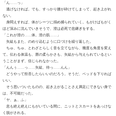
「ん……っ」
逃げなければ。でも、すっかり腰が砕けてしまって、起き上がれ
ない。
身悶えすれば、体がシーツに搦め捕られていく。もがけばもがく
ほど深みに沈んでいきそうで、澄は必死で息継ぎをする。
「これが澄の……体。澄の肌……」
矢紘もまた、のめり込むように口づけを繰り返した。
ちゅ、ちゅ、とわざとらしく音を立てながら、幾度も角度を変え
て。伝わる体温も、唇の柔らかさも、矢紘から与えられているとい
うことがまず、信じられなかった。
「んんぅ……っ……矢紘、待っ……んん」
どうやって拒否したらいいのだろう。そうだ、ベッドを下りれば
いい。
そう思いついたものの、起き上がることさえ満足にできない身で
は、不可能だった。
「ヤ、ぁ、ふ」
息も絶え絶えにもがいている間に、ニットとスカートをあっけな
く脱がされる。