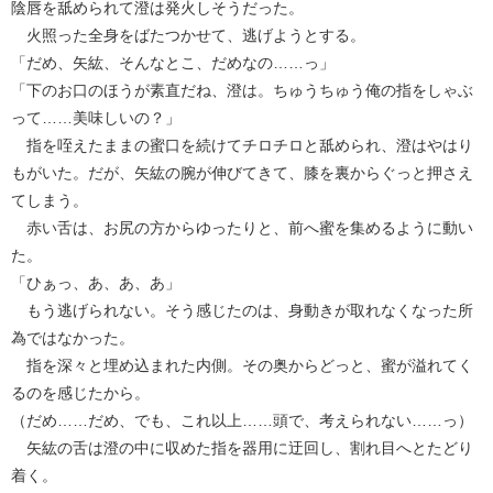
陰唇を舐められて澄は発火しそうだった。
火照った全身をばたつかせて、逃げようとする。
「だめ、矢紘、そんなとこ、だめなの……っ」
「下のお口のほうが素直だね、澄は。ちゅうちゅう俺の指をしゃぶ
って……美味しいの？」
指を咥えたままの蜜口を続けてチロチロと舐められ、澄はやはり
もがいた。だが、矢紘の腕が伸びてきて、膝を裏からぐっと押さえ
てしまう。
赤い舌は、お尻の方からゆったりと、前へ蜜を集めるように動い
た。
「ひぁっ、あ、あ、あ」
もう逃げられない。そう感じたのは、身動きが取れなくなった所
為ではなかった。
指を深々と埋め込まれた内側。その奥からどっと、蜜が溢れてく
るのを感じたから。
（だめ……だめ、でも、これ以上……頭で、考えられない……っ）
矢紘の舌は澄の中に収めた指を器用に迂回し、割れ目へとたどり
着く。