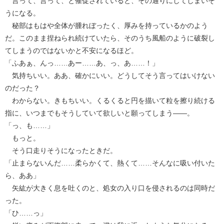
言って、言って、と催促されていると、その通りにしてしまいそ
うになる。
秘部はもはや全体が腫れぼったく、厚みを持っているかのよう
だ。このまま捏ねられ続けていたら、そのうち風船のように破裂し
てしまうのではないかと不安になるほど。
「ふあぁ、んっ……あー……あ、っ、あ……！」
気持ちいい。ああ、確かにいい。どうしてそう言ってはいけない
のだった？
わからない。きもちいい。くるくると円を描いて粒を擦り続ける
指に、いつまでもそうしていて欲しいと願ってしまう――。
「っ、も……」
もっと。
そう口走りそうになったときだ。
「止まらないんだ……柔らかくて、熱くて……そんなに吸い付いた
ら、ああ」
矢紘が大きく息を吐くのと、処女の入り口を侵されるのは同時だ
った。
「ひ……っ」