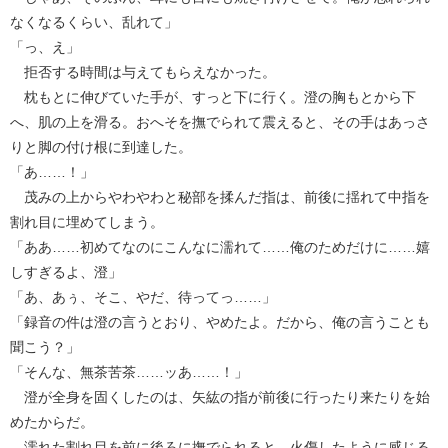
なくなるくらい、乱れて」
「っ、え」
拒否する時間は与えてもらえなかった。
枕もとに伸びていた手が、すっと下に行く。澄の胸もとから下
へ、肌の上を滑る。おへそを撫でられて震えると、その手はあっさ
りと脚の付け根に到達した。
「あ……！」
茂みの上からやわやわと秘部を揉んだ指は、前後に揺れて中指を
割れ目に埋めてしまう。
「ああ……初めてなのにこんなに濡れて……俺のためだけに……嬉
しすぎるよ、澄」
「あ、あぅ、そこ、やだ、待ってっ……」
「録音の件は澄の言うとおり、やめたよ。だから、俺の言うことも
聞こう？」
「そんな、無茶苦茶……ッあ……！」
澄が全身を固くしたのは、矢紘の指が前後に行ったり来たりを始
めたからだ。
濡れた割れ目を前に後ろに撫でられると、火傷したように感じる