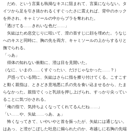
だめ、という言葉も執拗なキスに阻まれて、言葉にならない。タ
イツから足を引き抜かれるくすぐったさに震えれば、背中のホック
を外され、キャミソールの中からブラを奪われた。
「透けてる……きれいな色だ……」
矢紘はため息交じりに呟いて、澄の首すじに顔を埋めた。うなじ
へのキスと同時に、胸の先を両方、キャミソールの上からするりと
撫でられる。
「っあ」
得体の知れない衝動に、澄は目を見開いた。
（なに、いまの……くすぐったい、だけじゃなかった……？）
戸惑っている間に、矢紘はさらに指を擦り付けてくる。こすこす
と動く親指は、ときどき意地悪に爪の先を食い込ませるから、たま
らなかった。親指でくっと乳頭を押し上げられ、すっかり尖ってい
ることに気づかされる。
「俺の指で、気持ちよくなってくれてるんだね……」
「い……や、矢紘……っあ、ぁ」
怖くなってきて、いやいやと首を振ったが、矢紘には通じない。
はあっ、と澄がこぼした吐息に煽られたのか、布越しに右胸の先端