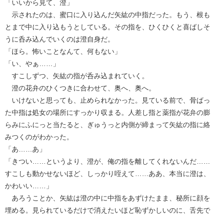
「いいから見て、澄」
示されたのは、蜜口に入り込んだ矢紘の中指だった。もう、根も
とまで中に入り込もうとしている。その指を、ひくひくと喜ばしそ
うに呑み込んでいくのは澄自身だ。
「ほら。怖いことなんて、何もない」
「い、やぁ……」
すこしずつ、矢紘の指が呑み込まれていく。
澄の花弁のひくつきに合わせて、奥へ、奥へ。
いけないと思っても、止められなかった。見ている前で、骨ばっ
た中指は処女の場所にすっかり収まる。人差し指と薬指が花弁の膨
らみにふにっと当たると、ぎゅうっと内側が締まって矢紘の指に絡
みつくのがわかった。
「あ……あ」
「きつい……というより、澄が、俺の指を離してくれないんだ……
すこしも動かせないほど、しっかり咥えて……ああ、本当に澄は、
かわいい……」
あろうことか、矢紘は澄の中に中指をあずけたまま、秘所に顔を
埋める。見られているだけで消えたいほど恥ずかしいのに、舌先で