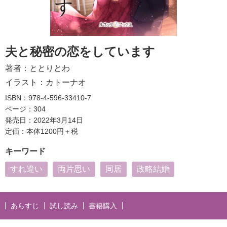
夫と秘密の恋をしています
著者：
ととりとわ
イラスト：
カトーナオ
ISBN：978-4-596-33410-7
ページ：304
発売日：2022年3月14日
定価：本体1200円＋税
キーワード
すれ違い
両片思い
同居
政略結婚
あらすじ
試し読み
書籍購入