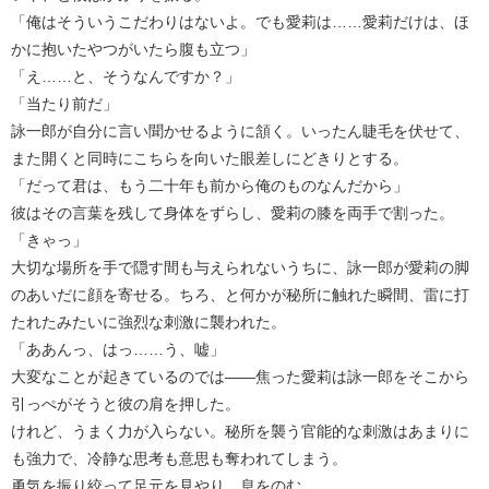
「俺はそういうこだわりはないよ。でも愛莉は……愛莉だけは、ほ
かに抱いたやつがいたら腹も立つ」
「え……と、そうなんですか？」
「当たり前だ」
詠一郎が自分に言い聞かせるように頷く。いったん睫毛を伏せて、
また開くと同時にこちらを向いた眼差しにどきりとする。
「だって君は、もう二十年も前から俺のものなんだから」
彼はその言葉を残して身体をずらし、愛莉の膝を両手で割った。
「きゃっ」
大切な場所を手で隠す間も与えられないうちに、詠一郎が愛莉の脚
のあいだに顔を寄せる。ちろ、と何かが秘所に触れた瞬間、雷に打
たれたみたいに強烈な刺激に襲われた。
「ああんっ、はっ……う、嘘」
大変なことが起きているのでは――焦った愛莉は詠一郎をそこから
引っぺがそうと彼の肩を押した。
けれど、うまく力が入らない。秘所を襲う官能的な刺激はあまりに
も強力で、冷静な思考も意思も奪われてしまう。
勇気を振り絞って足元を見やり、息をのむ。