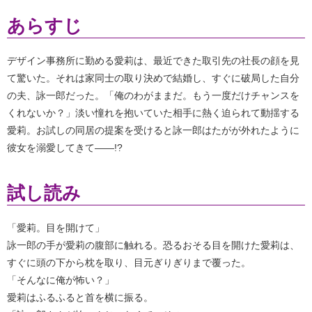
あらすじ
デザイン事務所に勤める愛莉は、最近できた取引先の社長の顔を見
て驚いた。それは家同士の取り決めで結婚し、すぐに破局した自分
の夫、詠一郎だった。「俺のわがままだ。もう一度だけチャンスを
くれないか？」淡い憧れを抱いていた相手に熱く迫られて動揺する
愛莉。お試しの同居の提案を受けると詠一郎はたがが外れたように
彼女を溺愛してきて――!?
試し読み
「愛莉。目を開けて」
詠一郎の手が愛莉の腹部に触れる。恐るおそる目を開けた愛莉は、
すぐに頭の下から枕を取り、目元ぎりぎりまで覆った。
「そんなに俺が怖い？」
愛莉はふるふると首を横に振る。