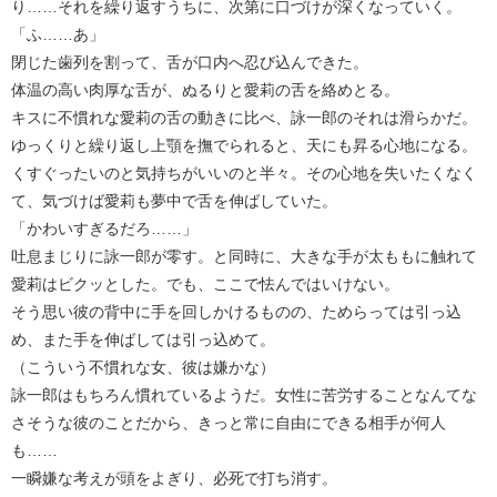
り……それを繰り返すうちに、次第に口づけが深くなっていく。
「ふ……あ」
閉じた歯列を割って、舌が口内へ忍び込んできた。
体温の高い肉厚な舌が、ぬるりと愛莉の舌を絡めとる。
キスに不慣れな愛莉の舌の動きに比べ、詠一郎のそれは滑らかだ。
ゆっくりと繰り返し上顎を撫でられると、天にも昇る心地になる。
くすぐったいのと気持ちがいいのと半々。その心地を失いたくなく
て、気づけば愛莉も夢中で舌を伸ばしていた。
「かわいすぎるだろ……」
吐息まじりに詠一郎が零す。と同時に、大きな手が太ももに触れて
愛莉はビクッとした。でも、ここで怯んではいけない。
そう思い彼の背中に手を回しかけるものの、ためらっては引っ込
め、また手を伸ばしては引っ込めて。
（こういう不慣れな女、彼は嫌かな）
詠一郎はもちろん慣れているようだ。女性に苦労することなんてな
さそうな彼のことだから、きっと常に自由にできる相手が何人
も……
一瞬嫌な考えが頭をよぎり、必死で打ち消す。