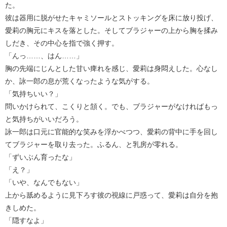
た。
彼は器用に脱がせたキャミソールとストッキングを床に放り投げ、
愛莉の胸元にキスを落とした。そしてブラジャーの上から胸を揉み
しだき、その中心を指で強く押す。
「んっ……、はん……」
胸の先端にじんとした甘い痺れを感じ、愛莉は身悶えした。心なし
か、詠一郎の息が荒くなったような気がする。
「気持ちいい？」
問いかけられて、こくりと頷く。でも、ブラジャーがなければもっ
と気持ちがいいだろう。
詠一郎は口元に官能的な笑みを浮かべつつ、愛莉の背中に手を回し
てブラジャーを取り去った。ふるん、と乳房が零れる。
「ずいぶん育ったな」
「え？」
「いや、なんでもない」
上から舐めるように見下ろす彼の視線に戸惑って、愛莉は自分を抱
きしめた。
「隠すなよ」