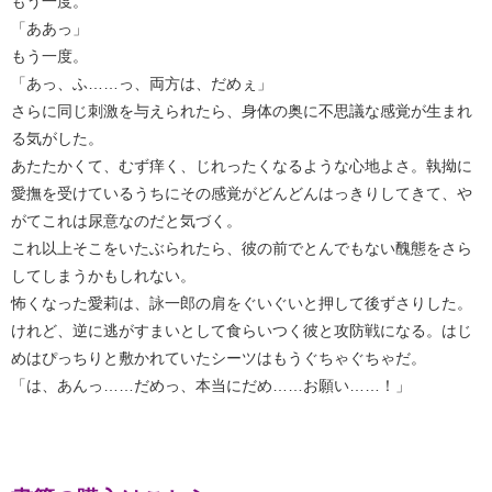
もう一度。
「ああっ」
もう一度。
「あっ、ふ……っ、両方は、だめぇ」
さらに同じ刺激を与えられたら、身体の奥に不思議な感覚が生まれ
る気がした。
あたたかくて、むず痒く、じれったくなるような心地よさ。執拗に
愛撫を受けているうちにその感覚がどんどんはっきりしてきて、や
がてこれは尿意なのだと気づく。
これ以上そこをいたぶられたら、彼の前でとんでもない醜態をさら
してしまうかもしれない。
怖くなった愛莉は、詠一郎の肩をぐいぐいと押して後ずさりした。
けれど、逆に逃がすまいとして食らいつく彼と攻防戦になる。はじ
めはぴっちりと敷かれていたシーツはもうぐちゃぐちゃだ。
「は、あんっ……だめっ、本当にだめ……お願い……！」