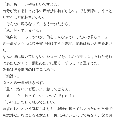
「あ、あ……いやらしいですよぉ」
自分が発する甘ったるい声が妙に恥ずかしい。でも実際に、うっと
りするほど気持ちがいい。
「そんなに煽るなって。もう十分だから」
「あ、煽って、ません」
「無自覚……ってやつか。俺をこんなふうにしたのは君なのに」
詠一郎が太ももに腰を擦り付けてきた途端、愛莉は短い悲鳴をあげ
た。
なんと彼は履いていない。ショーツを。しかも押しつけられたそれ
はあたたかくて、鋼鉄みたいに硬く、ずっしりと重そうだ。
愛莉は彼を驚愕の目で見つめた。
「鈍器？」
ぷっと詠一郎が噴き出す。
「重くはないけど硬いよ。触ってごらん」
「え……と、触って、い、いいんですか？」
「いいよ。むしろ触ってほしい」
恥ずかしいという気持ちよりも、興味が勝ってしまったのが自分で
も意外だ。なにしろ処女だし、男兄弟がいるわけでもなく、父と風