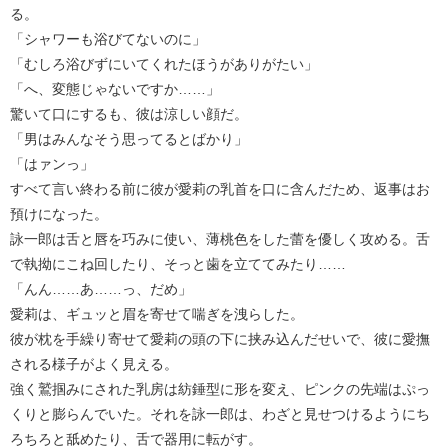
る。
「シャワーも浴びてないのに」
「むしろ浴びずにいてくれたほうがありがたい」
「へ、変態じゃないですか……」
驚いて口にするも、彼は涼しい顔だ。
「男はみんなそう思ってるとばかり」
「はァンっ」
すべて言い終わる前に彼が愛莉の乳首を口に含んだため、返事はお
預けになった。
詠一郎は舌と唇を巧みに使い、薄桃色をした蕾を優しく攻める。舌
で執拗にこね回したり、そっと歯を立ててみたり……
「んん……あ……っ、だめ」
愛莉は、ギュッと眉を寄せて喘ぎを洩らした。
彼が枕を手繰り寄せて愛莉の頭の下に挟み込んだせいで、彼に愛撫
される様子がよく見える。
強く鷲掴みにされた乳房は紡錘型に形を変え、ピンクの先端はぷっ
くりと膨らんでいた。それを詠一郎は、わざと見せつけるようにち
ろちろと舐めたり、舌で器用に転がす。