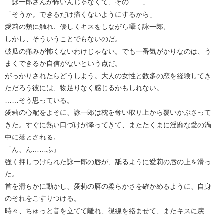
「詠一郎さんが怖いんじゃなくて、その……」
「そうか。できるだけ痛くないようにするから」
愛莉の頬に触れ、優しくキスをしながら囁く詠一郎。
しかし、そういうことでもないのだ。
破瓜の痛みが怖くないわけじゃない。でも一番気がかりなのは、う
まくできるか自信がないという点だ。
がっかりされたらどうしよう。大人の女性と数多の恋を経験してき
ただろう彼には、物足りなく感じるかもしれない。
……そう思っている。
愛莉の心配をよそに、詠一郎は枕を奪い取り上から覆いかぶさって
きた。すぐに熱い口づけが降ってきて、またたくまに淫靡な愛の渦
中に落とされる。
「ん、ん……ふ」
強く押しつけられた詠一郎の唇が、舐るように愛莉の唇の上を滑っ
た。
首を滑らかに動かし、愛莉の唇の柔らかさを確かめるように、自身
のそれをこすりつける。
時々、ちゅっと音を立てて離れ、視線を絡ませて、またキスに戻