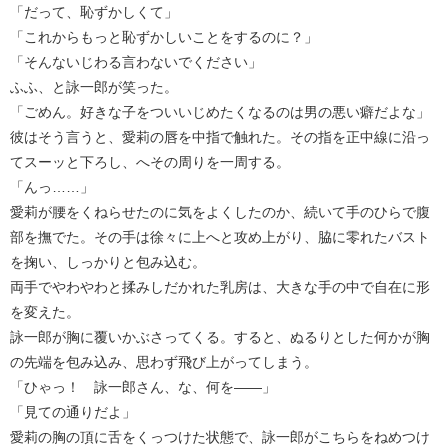
「だって、恥ずかしくて」
「これからもっと恥ずかしいことをするのに？」
「そんないじわる言わないでください」
ふふ、と詠一郎が笑った。
「ごめん。好きな子をついいじめたくなるのは男の悪い癖だよな」
彼はそう言うと、愛莉の唇を中指で触れた。その指を正中線に沿っ
てスーッと下ろし、へその周りを一周する。
「んっ……」
愛莉が腰をくねらせたのに気をよくしたのか、続いて手のひらで腹
部を撫でた。その手は徐々に上へと攻め上がり、脇に零れたバスト
を掬い、しっかりと包み込む。
両手でやわやわと揉みしだかれた乳房は、大きな手の中で自在に形
を変えた。
詠一郎が胸に覆いかぶさってくる。すると、ぬるりとした何かが胸
の先端を包み込み、思わず飛び上がってしまう。
「ひゃっ！ 詠一郎さん、な、何を――」
「見ての通りだよ」
愛莉の胸の頂に舌をくっつけた状態で、詠一郎がこちらをねめつけ