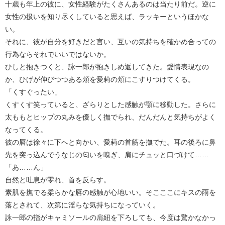
十歳も年上の彼に、女性経験がたくさんあるのは当たり前だ。逆に
女性の扱いを知り尽くしていると思えば、ラッキーというほかな
い。
それに、彼が自分を好きだと言い、互いの気持ちを確かめ合っての
行為ならそれでいいではないか。
ひしと抱きつくと、詠一郎が抱きしめ返してきた。愛情表現なの
か、ひげが伸びつつある頬を愛莉の頬にこすりつけてくる。
「くすぐったい」
くすくす笑っていると、ざらりとした感触が顎に移動した。さらに
太ももとヒップの丸みを優しく撫でられ、だんだんと気持ちがよく
なってくる。
彼の唇は徐々に下へと向かい、愛莉の首筋を撫でた。耳の後ろに鼻
先を突っ込んでうなじの匂いを嗅ぎ、肩にチュッと口づけて……
「あ……ん」
自然と吐息が零れ、首を反らす。
素肌を撫でる柔らかな唇の感触が心地いい。そこここにキスの雨を
落とされて、次第に淫らな気持ちになっていく。
詠一郎の指がキャミソールの肩紐を下ろしても、今度は驚かなかっ