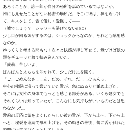
あろうことか、詠一郎が自分の秘所を舐めているではないか。
誰にも見せたことがない秘密の場所だ。そこに彼は、鼻を近づけ
て、キスをして、舌で優しく愛撫して――
（嘘でしょう？ シャワーも浴びてないのに）
少し目が回る気がするのは、ショックからなのか、それとも酩酊感
なのか。
ゆっくりと考える間もなく次々と快感が押し寄せて、気づけば彼の
頭をギューッと膝で挟み込んでいた。
「愛莉、苦しいよ」
ぱんぱんと太ももを叩かれて、少しだけ足を開く。
「ご、ごめんなさ……あ、だめ、それ、だ……ひぁんっ」
中心の秘裂に沿って蠢いていた舌が、急にぬるりと舐め上げた。
そこには女性の身体でもっとも感じる部分がある。いくら処女でも
それくらいは知っていたが、こんなにも気持ちがいいものだとは思
わなかった。
愛莉の反応に気をよくしたらしい彼の舌が、下から上へ、下から上
へと、秘裂を連続で舐め上げる。その動きの最後、蕾に舌が触れた
瞬間には毎度びくっとしてしまう。