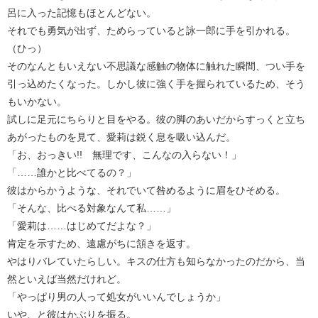
呂に入った記憶もほとんどない。
それでも勇気が出ず、ためらっていると詠一郎に手を引かれる。
（ひっ）
そのなんともいえない不思議な感触の物体に触れた瞬間、つい手を
引っ込めたくなった。しかし彼に強く手を握られているため、そう
もいかない。
試しに足元にちらりと目をやる。彼の脚のあいだからすっくと立ち
あがったものを見て、愛莉は鋭く息を吸い込んだ。
「お、おっきい!! 無理です、こんなの入らない！」
「……誰かと比べてるの？」
彼はからかうような、それでいて咎めるように眉をひそめる。
「そんな、比べる対象なんて私……」
「愛莉は……はじめてだよな？」
肯定を示すため、遠慮がちに頷きを返す。
やはりバレていたらしい。キスの仕方も知らなかったのだから、当
然といえば当然だけれど。
「やっぱり男の人って処女がいいんでしょうか」
いや、と彼はかぶりを振る。