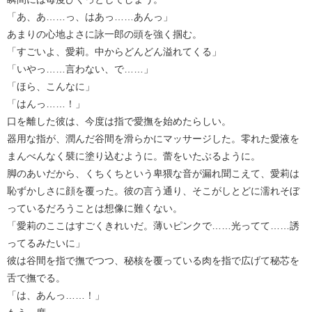
「あ、あ……っ、はあっ……あんっ」
あまりの心地よさに詠一郎の頭を強く掴む。
「すごいよ、愛莉。中からどんどん溢れてくる」
「いやっ……言わない、で……」
「ほら、こんなに」
「はんっ……！」
口を離した彼は、今度は指で愛撫を始めたらしい。
器用な指が、潤んだ谷間を滑らかにマッサージした。零れた愛液を
まんべんなく襞に塗り込むように。蕾をいたぶるように。
脚のあいだから、くちくちという卑猥な音が漏れ聞こえて、愛莉は
恥ずかしさに顔を覆った。彼の言う通り、そこがしとどに濡れそぼ
っているだろうことは想像に難くない。
「愛莉のここはすごくきれいだ。薄いピンクで……光ってて……誘
ってるみたいに」
彼は谷間を指で撫でつつ、秘核を覆っている肉を指で広げて秘芯を
舌で撫でる。
「は、あんっ……！」