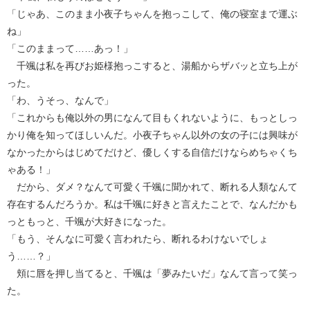
「じゃあ、このまま小夜子ちゃんを抱っこして、俺の寝室まで運ぶ
ね」
「このままって……あっ！」
千颯は私を再びお姫様抱っこすると、湯船からザバッと立ち上が
った。
「わ、うそっ、なんで」
「これからも俺以外の男になんて目もくれないように、もっとしっ
かり俺を知ってほしいんだ。小夜子ちゃん以外の女の子には興味が
なかったからはじめてだけど、優しくする自信だけならめちゃくち
ゃある！」
だから、ダメ？なんて可愛く千颯に聞かれて、断れる人類なんて
存在するんだろうか。私は千颯に好きと言えたことで、なんだかも
っともっと、千颯が大好きになった。
「もう、そんなに可愛く言われたら、断れるわけないでしょ
う……？」
頬に唇を押し当てると、千颯は「夢みたいだ」なんて言って笑っ
た。