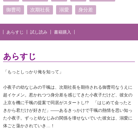
御曹司
次期社長
溺愛
身分差
あらすじ
試し読み
書籍購入
あらすじ
「もっとしっかり俺を知って」
小夜子の幼なじみの千颯は、次期社長を期待される御曹司なうえに
超イケメン。惹かれつつ身分差を感じてきた小夜子だけど、彼女の
上京を機に千颯の提案で同居がスタートし!? 「はじめて会ったと
きから君だけが好きだ」――あるきっかけで千颯の熱情を思い知っ
た小夜子。ずっと幼なじみの関係を壊せないでいた彼女は、溺愛に
体ごと蕩かされていき…！