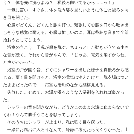
う？ 体を先に洗うよね？ 私後ろ向いてるから……っ！」
一気に言い、すぐさま体を洗う姿を見ないように体ごと後ろを向
き目を閉じた。
心臓がどくん、どくんと脈を打つ。緊張して心臓を口から吐き出
しそうな感覚に耐える。心臓は忙しいのに、耳は些細な音まで全部
拾おうとしてしまう。
浴室の向こう、千颯が服を脱ぐ、ちょっとした動きが立てる小さ
な音が続く。それから音がやんで、「じゃあ、電気を消すからね」
と声がかかった。
浴室の戸が開く音、すぐにシャワーを出した様子を真後ろから感
じる。薄く目を開けると、浴室の電気は消えたけど、脱衣場はつい
たままだったので……浴室も湯船のなかも結構見える。
失敗した。せめて、お湯が濁るような入浴剤を入れれば良かっ
た。
シャワーの音を聞きながら、どうかこのまま永遠に止まらないで
くれ！なんて勝手なことを願ってしまう。
そのうちにシャワーが止まり、私は強く目を瞑った。
一緒にお風呂に入ろうなんて、冷静に考えたら良くなかった。土