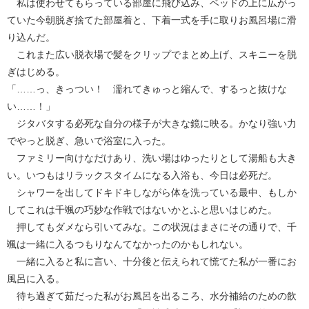
私は使わせてもらっている部屋に飛び込み、ベッドの上に広がっ
ていた今朝脱ぎ捨てた部屋着と、下着一式を手に取りお風呂場に滑
り込んだ。
これまた広い脱衣場で髪をクリップでまとめ上げ、スキニーを脱
ぎはじめる。
「……っ、きっつい！ 濡れてきゅっと縮んで、するっと抜けな
い……！」
ジタバタする必死な自分の様子が大きな鏡に映る。かなり強い力
でやっと脱ぎ、急いで浴室に入った。
ファミリー向けなだけあり、洗い場はゆったりとして湯船も大き
い。いつもはリラックスタイムになる入浴も、今日は必死だ。
シャワーを出してドキドキしながら体を洗っている最中、もしか
してこれは千颯の巧妙な作戦ではないかとふと思いはじめた。
押してもダメなら引いてみな。この状況はまさにその通りで、千
颯は一緒に入るつもりなんてなかったのかもしれない。
一緒に入ると私に言い、十分後と伝えられて慌てた私が一番にお
風呂に入る。
待ち過ぎて茹だった私がお風呂を出るころ、水分補給のための飲