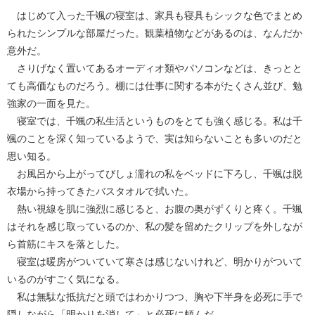
はじめて入った千颯の寝室は、家具も寝具もシックな色でまとめ
られたシンプルな部屋だった。観葉植物などがあるのは、なんだか
意外だ。
さりげなく置いてあるオーディオ類やパソコンなどは、きっとと
ても高価なものだろう。棚には仕事に関する本がたくさん並び、勉
強家の一面を見た。
寝室では、千颯の私生活というものをとても強く感じる。私は千
颯のことを深く知っているようで、実は知らないことも多いのだと
思い知る。
お風呂から上がってびしょ濡れの私をベッドに下ろし、千颯は脱
衣場から持ってきたバスタオルで拭いた。
熱い視線を肌に強烈に感じると、お腹の奥がずくりと疼く。千颯
はそれを感じ取っているのか、私の髪を留めたクリップを外しなが
ら首筋にキスを落とした。
寝室は暖房がついていて寒さは感じないけれど、明かりがついて
いるのがすごく気になる。
私は無駄な抵抗だと頭ではわかりつつ、胸や下半身を必死に手で
隠しながら「明かりを消して」と必死に頼んだ。