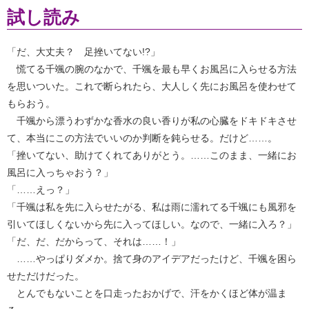
試し読み
「だ、大丈夫？ 足挫いてない!?」
慌てる千颯の腕のなかで、千颯を最も早くお風呂に入らせる方法
を思いついた。これで断られたら、大人しく先にお風呂を使わせて
もらおう。
千颯から漂うわずかな香水の良い香りが私の心臓をドキドキさせ
て、本当にこの方法でいいのか判断を鈍らせる。だけど……。
「挫いてない、助けてくれてありがとう。……このまま、一緒にお
風呂に入っちゃおう？」
「……えっ？」
「千颯は私を先に入らせたがる、私は雨に濡れてる千颯にも風邪を
引いてほしくないから先に入ってほしい。なので、一緒に入ろ？」
「だ、だ、だからって、それは……！」
……やっぱりダメか。捨て身のアイデアだったけど、千颯を困ら
せただけだった。
とんでもないことを口走ったおかげで、汗をかくほど体が温ま