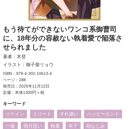
もう待てができないワンコ系御曹司
に、18年分の容赦ない執着愛で陥落さ
せられました
著者：
木登
イラスト：
御子柴リョウ
ISBN：978-4-302-10613-4
ページ：288
発売日：2025年11月12日
定価：本体1300円＋税
キーワード
イケメン
エリート
すれ違い
ハッピーエンド
一途
両片思い
執着
年下
幼なじみ