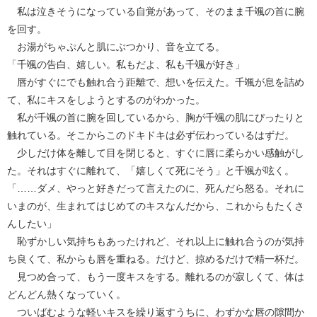
私は泣きそうになっている自覚があって、そのまま千颯の首に腕
を回す。
お湯がちゃぷんと肌にぶつかり、音を立てる。
「千颯の告白、嬉しい。私もだよ、私も千颯が好き」
唇がすぐにでも触れ合う距離で、想いを伝えた。千颯が息を詰め
て、私にキスをしようとするのがわかった。
私が千颯の首に腕を回しているから、胸が千颯の肌にぴったりと
触れている。そこからこのドキドキは必ず伝わっているはずだ。
少しだけ体を離して目を閉じると、すぐに唇に柔らかい感触がし
た。それはすぐに離れて、「嬉しくて死にそう」と千颯が呟く。
「……ダメ、やっと好きだって言えたのに、死んだら怒る。それに
いまのが、生まれてはじめてのキスなんだから、これからもたくさ
んしたい」
恥ずかしい気持ちもあったけれど、それ以上に触れ合うのが気持
ち良くて、私からも唇を重ねる。だけど、掠めるだけで精一杯だ。
見つめ合って、もう一度キスをする。離れるのが寂しくて、体は
どんどん熱くなっていく。
ついばむような軽いキスを繰り返すうちに、わずかな唇の隙間か