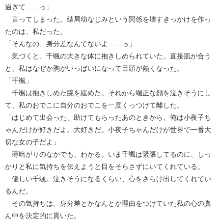
過ぎて……っ」
言ってしまった。結局幼なじみという関係を壊すきっかけを作っ
たのは、私だった。
「そんなの、身分差なんてないよ……っ」
気づくと、千颯の大きな体に抱きしめられていた。直接肌が合う
と、私はなぜか胸がいっぱいになって目頭が熱くなった。
「千颯」
千颯は抱きしめた腕を緩めた。それから端正な顔を泣きそうにし
て、私のおでこに自分のおでこを一度くっつけて離した。
「はじめて出会った、助けてもらったあのときから、俺は小夜子ち
ゃんだけが好きだよ。大好きだ。小夜子ちゃんだけが世界で一番大
切な女の子だよ」
薄暗がりのなかでも、わかる。いま千颯は緊張してるのに、しっ
かりと私に気持ちを伝えようと目をそらさずにいてくれている。
優しい千颯。泣きそうになるくらい、心をさらけ出してくれてい
るんだ。
その気持ちは、身分差とかなんとか理由をつけていた私の心の真
ん中を決定的に貫いた。