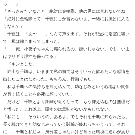
ら……」
「さっきみたいなこと、絶対に金輪際、他の男には言わないでね」
「絶対に金輪際って、千颯にしか言わないよ、一緒にお風呂に入ろ
うなんて」
千颯は、「あ〜……」なんて声を出す。それが絶妙に浴室に響い
て、私は縮こまってしまった。
「……俺、小夜子ちゃんに煽られるの、嫌いじゃない。でも、いま
はギリギリ理性を保ってる」
ドキンとした。
紳士な千颯は、いままで私の前ではそういった欲みたいな感情を
出したことはなかった。もちろん、行動でもだ。
私は千颯への気持ちを抑え込んで、幼なじみという心地よい関係
が長く続くことを必死に願っていた。
だけど、千颯とより距離が近くなって、もう抑え込むのは無理だ
と悟った。これ以上、隠すのは意味がないかもしれない。
「私にも……そういうの、あるよ。でもそれを千颯に知られたら、
長く続けてきた幼なじみっていう関係が終わっちゃうって。それ
に……千颯と私じゃ、身分差じゃないけど育った環境に違いがあり