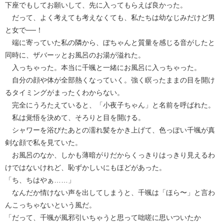
下座でもしてお願いして、先に入ってもらえば良かった。
だって、よく考えても考えなくても、私たちは幼なじみだけど男
と女で──！
端に寄っていた私の隣から、ぼちゃんと質量を感じる音がしたと
同時に、ザバーッとお風呂のお湯が溢れた。
入っちゃった。本当に千颯と一緒にお風呂に入っちゃった。
自分の顔や体が全部熱くなっていく。強く瞑ったままの目を開け
るタイミングがまったくわからない。
完全にうろたえていると、「小夜子ちゃん」と名前を呼ばれた。
私は覚悟を決めて、そろりと目を開ける。
シャワーを浴びたあとの濡れ髪をかき上げて、色っぽい千颯が真
剣な顔で私を見ていた。
お風呂のなか、しかも薄暗がりだからくっきりはっきり見えるわ
けではないけれど、恥ずかしいにもほどがあった。
「ち、ちはやぁ……」
なんだか情けない声を出してしまうと、千颯は「ほら〜」と言わ
んこっちゃないという風だ。
「だって、千颯が風邪引いちゃうと思って咄嗟に思いついたか