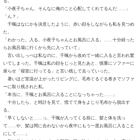
る。
「小夜子ちゃん、そんなに俺のこと心配してくれてるんだ……」
「ん？」
千颯はなにかを決意したように、赤い顔をしながらも私を見つめ
た。
「わかった。入る。小夜子ちゃんとお風呂に入る。……十分経った
らお風呂場に行くから先に入っていて」
言い出しっぺは私なのに、千颯から改めて一緒に入ると言われ驚
いてしまった。千颯は私の顔をじっと見たあと、慎重にソファーに
座らせ「寝室に行ってる」と言い残して去っていった。
暑いほど室温が上がったリビングに、毛布ぐるぐる巻きでソファ
ーに取り残された私。
「本当に、千颯とお風呂に入ることになっちゃった……」
十分したら、と時計を見て、慌てて身をよじり毛布から脱出す
る。
「早くしないと……っ、千颯が入ってくる前に、髪と体を洗っ
て……や、髪は間に合わないから夜中にもう一度お風呂に入ること
にして……」