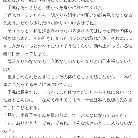
千颯はあっさりと、明かりを最小に絞ってくれた。
「遮光カーテンだから、明かりを消すとお互いの顔も見えなくなる
と思う。だから少しだけ明かりをつけさせてね」
そう言うと、私を拭き終わったバスタオルでぱぱっと自分の体も
拭きはじめた。その引きしまったバランスの取れた体、それに……
さっきからずっとおへそにつきそうなくらい、勃ち上がっている性
器に目がいってしまう。
薄暗がりのなかでも、立派なものがしっかりと自己主張していた
のだ。
抱きしめられたときにも、その体の逞しさを感じながら……私の
体に当たってるモノに気づいていた。
千颯は長身だし、しっかりした体つきだ。だからそれに合わせて
性器もこんなに……なんて考えてしまう。千颯は私の視線の先を見
て、にこりとする。
「見て。小夜子ちゃんを目の前にして、こんなになってるんだ」
「あ、ありがとう。でも、でもね、そんな大きいと……入らないか
も？」