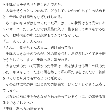
ら千颯が舌をそろりと差し込んできた。
舌先をそうっとつつかれて、どうしていいかわからず引っ込める
と、千颯の舌は歯列をなぞりはじめる。
さっきのキスがはじめてだった私には、この状況はもう完全にキ
ャパオーバーだ。ふたりでお風呂に入り、抱き合ってキスをするな
んて、数時間前の私には想像もできていなかった。
「……んっ、ふ、んんっ」
「ふふ、小夜子ちゃんの舌……逃げ回ってる」
千颯の大きな手のひらが、私の頬を包む。息継ぎしたくて唇を離
そうとしても、すぐに千颯の唇に塞がれる。
大きな犬みたいで可愛かった千颯は、欲を滲ませる野生の狼みた
いだ。キスをして、たまに唇を離して私の耳たぶをはんだり、首筋
をぺろりと味見でもするように舐める。
そのたびに私の体ははじめての快感で、ぴくぴくと小さく反応し
てしまう。
お互いに額に汗をかきながら触れ合っているうちに、のぼせる直
前まできてしまった。
「千颯、私もうのぼせそう……」