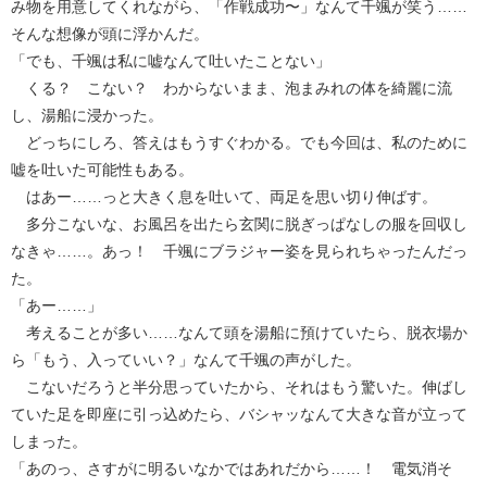
み物を用意してくれながら、「作戦成功〜」なんて千颯が笑う……
そんな想像が頭に浮かんだ。
「でも、千颯は私に嘘なんて吐いたことない」
くる？ こない？ わからないまま、泡まみれの体を綺麗に流
し、湯船に浸かった。
どっちにしろ、答えはもうすぐわかる。でも今回は、私のために
嘘を吐いた可能性もある。
はあー……っと大きく息を吐いて、両足を思い切り伸ばす。
多分こないな、お風呂を出たら玄関に脱ぎっぱなしの服を回収し
なきゃ……。あっ！ 千颯にブラジャー姿を見られちゃったんだっ
た。
「あー……」
考えることが多い……なんて頭を湯船に預けていたら、脱衣場か
ら「もう、入っていい？」なんて千颯の声がした。
こないだろうと半分思っていたから、それはもう驚いた。伸ばし
ていた足を即座に引っ込めたら、バシャッなんて大きな音が立って
しまった。
「あのっ、さすがに明るいなかではあれだから……！ 電気消そ