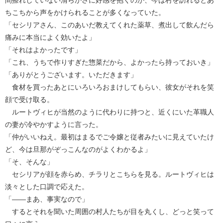
ちこちから声をかけられることが多くなっていた。
「セシリアさん、このあいだ教えてくれた薬草、煮出して飲んだら
痛みに本当によく効いたよ」
「それはよかったです」
「これ、うちで作りすぎた惣菜だから、よかったら持っておいき」
「ありがとうございます。いただきます」
食材を買ったあとにいろいろおまけしてもらい、彼女がそれを笑
顔で受け取る。
ルートヴィヒが当然のように代わりに持つと、近くにいた革職人
の妻が冷やかすように言った。
「仲がいいねえ。最初はまるでご令嬢と従者みたいに見えていたけ
ど、今は旦那がぞっこんなのがよくわかるよ」
「そ、そんな」
セシリアが顔を赤らめ、チラリとこちらを見る。ルートヴィヒは
淡々とした口調で応えた。
「――まあ、事実なので」
するとそれを聞いた周囲の村人たちが目を丸くし、どっと笑って