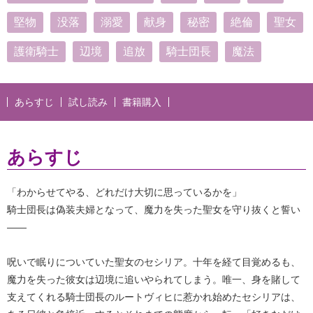
堅物
没落
溺愛
献身
秘密
絶倫
聖女
護衛騎士
辺境
追放
騎士団長
魔法
あらすじ
試し読み
書籍購入
あらすじ
「わからせてやる、どれだけ大切に思っているかを」
騎士団長は偽装夫婦となって、魔力を失った聖女を守り抜くと誓い
――
呪いで眠りについていた聖女のセシリア。十年を経て目覚めるも、
魔力を失った彼女は辺境に追いやられてしまう。唯一、身を賭して
支えてくれる騎士団長のルートヴィヒに惹かれ始めたセシリアは、