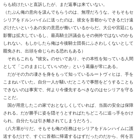
らも続けたいと直訴したが、まだ返事は来ていない。
（たぶん俺の意向を汲んでもらうのは、無理だろうな。そもそもセ
シリアをドルンハイムに送ったのは、彼女を首都からできるだけ遠
ざけたいというあの女の意思が働いているからだ。大公や宮廷にも
影響は拡大しているし、最高騎士評議会もその例外ではないのかも
しれない。もしかしたら俺は今後騎士団長にふさわしくないとして
罷免され、出頭を命じられる恐れもある）
それもこれも〝彼女〟のせいであり、その本性を知っている人間
として「このままにしていいのか」という葛藤が常にある。
だがその力の凄さを身をもって知っているルートヴィヒは、手を
こまねいていた。自分一人が騒いだところで事態をどうすることも
できないのは事実で、何より今優先するべきなのはセシリアを守る
ことだ。
国が用意したこの家でおとなしくしていれば、当面の安全は保障
される。だが勝手に姿を隠そうとすればたちどころに追っ手をかけ
られ、自分たちは引き離されてしまうだろう。
（八方塞がりだ。そもそも俺の任務はセシリアをドルンハイムに護
送するだけで、すぐに首都に帰還するはずだったのだから、何を言