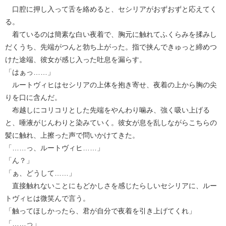
口腔に押し入って舌を絡めると、セシリアがおずおずと応えてく
る。
着ているのは簡素な白い夜着で、胸元に触れてふくらみを揉みし
だくうち、先端がつんと勃ち上がった。指で挟んできゅっと締めつ
けた途端、彼女が感じ入った吐息を漏らす。
「はぁっ……」
ルートヴィヒはセシリアの上体を抱き寄せ、夜着の上から胸の尖
りを口に含んだ。
布越しにコリコリとした先端をやんわり噛み、強く吸い上げる
と、唾液がじんわりと染みていく。彼女が息を乱しながらこちらの
髪に触れ、上擦った声で問いかけてきた。
「……っ、ルートヴィヒ……」
「ん？」
「ぁ、どうして……」
直接触れないことにもどかしさを感じたらしいセシリアに、ルー
トヴィヒは微笑んで言う。
「触ってほしかったら、君が自分で夜着を引き上げてくれ」
「……っ」