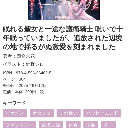
眠れる聖女と一途な護衛騎士 呪いで十
年眠っていましたが、追放された辺境
の地で揺るがぬ激愛を刻まれました
著者：
西條六花
イラスト：
針野シロ
ISBN：978-4-596-96462-5
ページ：304
発売日：2025年8月12日
定価：本体1200円＋税
キーワード
イケメン
カタブツ
すれ違い
ハッピーエンド
ファンタジー
偽装夫婦
再会
冷徹
初心