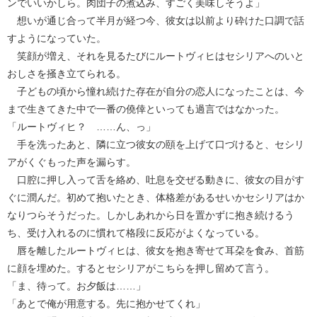
ンでいいかしら。肉団子の煮込み、すごく美味しそうよ」
想いが通じ合って半月が経つ今、彼女は以前より砕けた口調で話
すようになっていた。
笑顔が増え、それを見るたびにルートヴィヒはセシリアへのいと
おしさを掻き立てられる。
子どもの頃から憧れ続けた存在が自分の恋人になったことは、今
まで生きてきた中で一番の僥倖といっても過言ではなかった。
「ルートヴィヒ？ ……ん、っ」
手を洗ったあと、隣に立つ彼女の頤を上げて口づけると、セシリ
アがくぐもった声を漏らす。
口腔に押し入って舌を絡め、吐息を交ぜる動きに、彼女の目がす
ぐに潤んだ。初めて抱いたとき、体格差があるせいかセシリアはか
なりつらそうだった。しかしあれから日を置かずに抱き続けるう
ち、受け入れるのに慣れて格段に反応がよくなっている。
唇を離したルートヴィヒは、彼女を抱き寄せて耳朶を食み、首筋
に顔を埋めた。するとセシリアがこちらを押し留めて言う。
「ま、待って。お夕飯は……」
「あとで俺が用意する。先に抱かせてくれ」