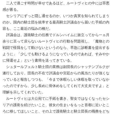
二人で過ごす時間が幸せであるほど、ルートヴィヒの中には罪悪
感が募る。
セシリアにずっと隠し通せるのか、いつか真実を知られてしまう
のか。国内の騎士団を統率する最高騎士評議会から届いた手紙の内
容も、ここ最近の悩みの種だ。
評議会は、護衛騎士の任務でドルンハイムに旅立ってから一ヵ月
余りに亘って戻らないルートヴィヒの行動を問題視し、「魔物との
戦闘で怪我をして動けないというのなら、早急に診断書を提出する
ように」「少しでも動けるようになっているのであれば、すみやか
に帰還せよ」という書簡を送ってきている。
シュタールフェルト騎士団の業務は副団長のシャッテンブルクが
遂行しており、団長の不在で評議会や宮廷からの風当たりが強くな
っていると報告しつつも、「今まで休暇らしい休暇を取っていなか
ったのですから、少し長めに骨休めをしてくれて大丈夫ですよ」と
理解を示してくれていた。
ルートヴィヒは大公宛てに手紙を書き、聖女ではなくなったセシ
リアの護衛を続けたいこと、彼女の住まいをもっと首都に近いとこ
ろに移してほしいこと、その上で護衛騎士と騎士団長の職務をどち