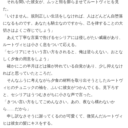
それを聞いた彼女が、ムッと頬を膨らませてルートヴィヒを見
た。
「いけません。規則正しい生活をしなければ、人はどんどん自堕落
になるものです。あなたも騎士なのですから、己を律することの大
切さはよくご存じでしょう」
あえて丁寧な言葉で告げるセシリアには侵しがたい威厳があり、
ルートヴィヒは小さく息をついて応える。
「セシリアにそういう言い方をされると、俺は逆らえない。おとな
しく夕食の用意をしよう」
確かにこの半月ほどは箍が外れている自覚があり、少し抑えなけ
ればと思っていたところだ。
そんなふうに考えながら夕食の材料を取り出そうとしたルートヴ
ィヒのチュニックの袖を、ふいに彼女がつかんでくる。見下ろす
と、セシリアはうつむきがちに小さな声で言った。
「きつい言い方をしてごめんなさい。あの、夜なら構わないか
ら……だから」
申し訳なさそうに謝ってくるのが可愛くて、微笑んだルートヴィ
ヒは彼女の髪にキスをする。