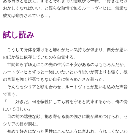
ある日彼と急接近。するとそれまでの態度から一転、「好きなだけ
おかしくなればいい」と淫らな熱情で迫るルートヴィヒに、無垢な
彼女は翻弄されていき…。
試し読み
こうして身体を繋げると離れがたい気持ちが強まり、自分が思い
のほか彼に依存していたのを自覚する。
世間知らずゆえにこの先の生活に不安があるのはもちろんだが、
ルートヴィヒとずっと一緒にいたいという思いが何よりも強く、彼
の言葉を強く拒否できない自分に後ろめたさが募った。
そんなセシリアと額を合わせ、ルートヴィヒが想いを込めた声音
で言う。
「――好きだ。何を犠牲にしても君を守ると約束するから、俺の傍
にいてほしい」
目の前の端整な顔、抱き寄せる腕の強さに胸が締めつけられ、セ
シリアの目が潤む。
初めて好きになった男性にこんなふうに言われ、うれしくないわ