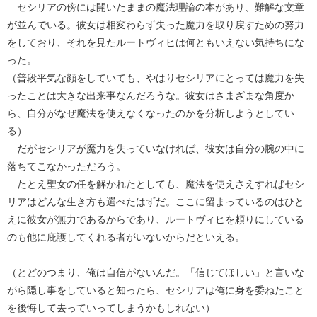
セシリアの傍には開いたままの魔法理論の本があり、難解な文章
が並んでいる。彼女は相変わらず失った魔力を取り戻すための努力
をしており、それを見たルートヴィヒは何ともいえない気持ちにな
った。
（普段平気な顔をしていても、やはりセシリアにとっては魔力を失
ったことは大きな出来事なんだろうな。彼女はさまざまな角度か
ら、自分がなぜ魔法を使えなくなったのかを分析しようとしてい
る）
だがセシリアが魔力を失っていなければ、彼女は自分の腕の中に
落ちてこなかっただろう。
たとえ聖女の任を解かれたとしても、魔法を使えさえすればセシ
リアはどんな生き方も選べたはずだ。ここに留まっているのはひと
えに彼女が無力であるからであり、ルートヴィヒを頼りにしている
のも他に庇護してくれる者がいないからだといえる。
（とどのつまり、俺は自信がないんだ。「信じてほしい」と言いな
がら隠し事をしていると知ったら、セシリアは俺に身を委ねたこと
を後悔して去っていってしまうかもしれない）