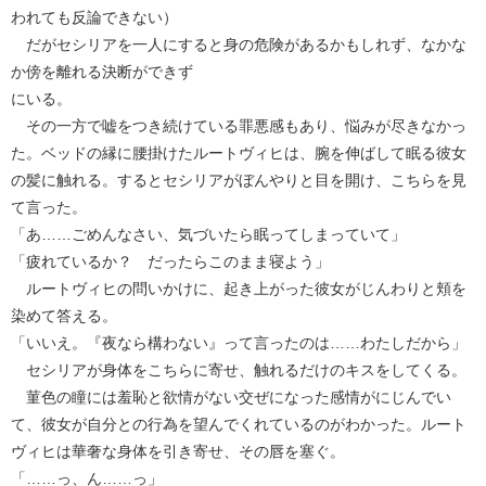
われても反論できない）
だがセシリアを一人にすると身の危険があるかもしれず、なかな
か傍を離れる決断ができず
にいる。
その一方で嘘をつき続けている罪悪感もあり、悩みが尽きなかっ
た。ベッドの縁に腰掛けたルートヴィヒは、腕を伸ばして眠る彼女
の髪に触れる。するとセシリアがぼんやりと目を開け、こちらを見
て言った。
「あ……ごめんなさい、気づいたら眠ってしまっていて」
「疲れているか？ だったらこのまま寝よう」
ルートヴィヒの問いかけに、起き上がった彼女がじんわりと頬を
染めて答える。
「いいえ。『夜なら構わない』って言ったのは……わたしだから」
セシリアが身体をこちらに寄せ、触れるだけのキスをしてくる。
菫色の瞳には羞恥と欲情がない交ぜになった感情がにじんでい
て、彼女が自分との行為を望んでくれているのがわかった。ルート
ヴィヒは華奢な身体を引き寄せ、その唇を塞ぐ。
「……っ、ん……っ」