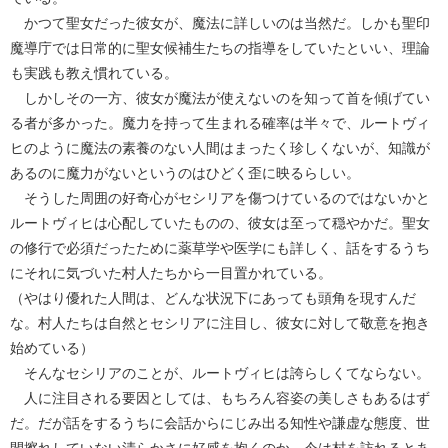
かつて聖女だった彼女が、魔法に詳しいのは当然だ。しかも聖印
魔導庁では日常的に聖女候補生たちの指導をしていたといい、理論
も実践も教え慣れている。
しかしその一方、彼女が魔法が使えないのを知って首を傾げてい
る者が多かった。魔力を持って生まれる確率は半々で、ルートヴィ
ヒのように魔法の素養のない人間はまったく珍しくないが、知識が
あるのに魔力がないというのはひどく歪に映るらしい。
そうした周囲の好奇心がセシリアを傷つけているのではないかと
ルートヴィヒは心配していたものの、彼女は至って穏やかだ。聖女
の修行で必須だったために薬草学や医学にも詳しく、話をするうち
にそれに気づいた村人たちから一目置かれている。
（やはり優れた人間は、どんな状況下にあっても頭角を現すんだ
な。村人たちは自然とセシリアに注目し、彼女に対して敬意を抱き
始めている）
そんなセシリアのことが、ルートヴィヒは誇らしくてならない。
人に注目される要因としては、もちろん容姿の美しさもあるはず
だ。だが話をするうちに会話からにじみ出る知性や謙虚な態度、世
間擦れしていない清らかさに好感を抱くのか、今は村を訪れるとあ