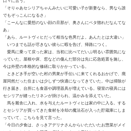
口々に言う。
「そりゃあセシリアちゃんみたいに可愛い子が新妻なら、男なら誰
でもぞっこんになるさ」
「こーんなに愛想のない顔の旦那が、奥さんにベタ惚れだなんてな
あ」
「あら、ルートヴィヒだって相当な色男だよ。あんたとは大違い」
いつまでも話が尽きない彼らに暇を告げ、帰路につく。
愛馬に乗って戻った家は、当初に比べてだいぶ明るい雰囲気にな
っていた。屋根や床、窓などの傷んだ部分は先に応急処置を施し、
今は外壁の本格的な修繕に取りかかっている。
ときどき手が空いた村の男衆が手伝いに来てくれるおかげで、廃
屋同然だった住まいは少しずつ快適になってきていた。中は掃除が
行き届き、台所にも食器や調理器具が増えている。寝室の寝具には
セシリアが縫ったリネンが掛けられ、温かみを添えていた。
馬を厩舎に入れ、水を与えたルートヴィヒは家の中に入る。する
とセシリアが買ってきた食材を冷却の魔法石が入った貯蔵庫にしま
っていて、こちらを見て言った。
「今日の夕食は、さっきアデリナさんからいただいたお惣菜がメイ