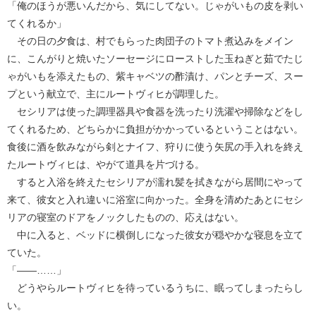
「俺のほうが悪いんだから、気にしてない。じゃがいもの皮を剥い
てくれるか」
その日の夕食は、村でもらった肉団子のトマト煮込みをメイン
に、こんがりと焼いたソーセージにローストした玉ねぎと茹でたじ
ゃがいもを添えたもの、紫キャベツの酢漬け、パンとチーズ、スー
プという献立で、主にルートヴィヒが調理した。
セシリアは使った調理器具や食器を洗ったり洗濯や掃除などをし
てくれるため、どちらかに負担がかかっているということはない。
食後に酒を飲みながら剣とナイフ、狩りに使う矢尻の手入れを終え
たルートヴィヒは、やがて道具を片づける。
すると入浴を終えたセシリアが濡れ髪を拭きながら居間にやって
来て、彼女と入れ違いに浴室に向かった。全身を清めたあとにセシ
リアの寝室のドアをノックしたものの、応えはない。
中に入ると、ベッドに横倒しになった彼女が穏やかな寝息を立て
ていた。
「――……」
どうやらルートヴィヒを待っているうちに、眠ってしまったらし
い。