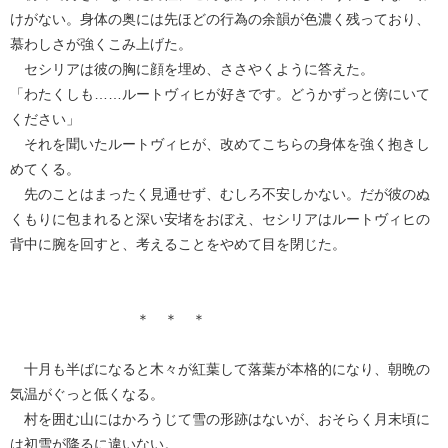
けがない。身体の奥には先ほどの行為の余韻が色濃く残っており、
慕わしさが強くこみ上げた。
セシリアは彼の胸に顔を埋め、ささやくように答えた。
「わたくしも……ルートヴィヒが好きです。どうかずっと傍にいて
ください」
それを聞いたルートヴィヒが、改めてこちらの身体を強く抱きし
めてくる。
先のことはまったく見通せず、むしろ不安しかない。だが彼のぬ
くもりに包まれると深い安堵をおぼえ、セシリアはルートヴィヒの
背中に腕を回すと、考えることをやめて目を閉じた。
＊ ＊ ＊
十月も半ばになると木々が紅葉して落葉が本格的になり、朝晩の
気温がぐっと低くなる。
村を囲む山にはかろうじて雪の形跡はないが、おそらく月末頃に
は初雪が降るに違いない。