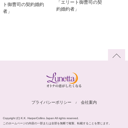
「エリート御曹司の契
ト御曹司の契約婚約
約婚約者」
者」
プライバシーポリシー
会社案内
Copyright (C) K.K. HarperCollins Japan All rights reserved.
このホームページの内容の一部または全部を無断で複製、転載することを禁じます。