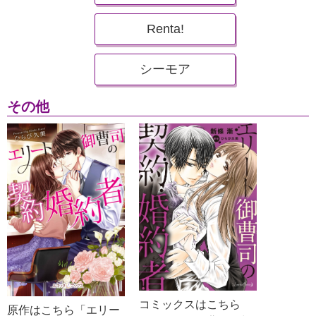
Renta!
シーモア
その他
コミックスはこちら
原作はこちら「エリー