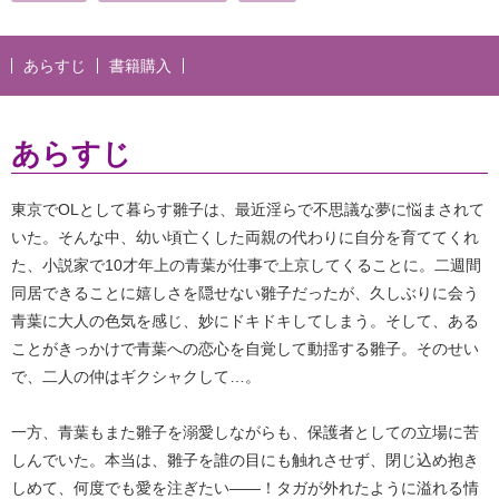
あらすじ
書籍購入
あらすじ
東京でOLとして暮らす雛子は、最近淫らで不思議な夢に悩まされて
いた。そんな中、幼い頃亡くした両親の代わりに自分を育ててくれ
た、小説家で10才年上の青葉が仕事で上京してくることに。二週間
同居できることに嬉しさを隠せない雛子だったが、久しぶりに会う
青葉に大人の色気を感じ、妙にドキドキしてしまう。そして、ある
ことがきっかけで青葉への恋心を自覚して動揺する雛子。そのせい
で、二人の仲はギクシャクして…。
一方、青葉もまた雛子を溺愛しながらも、保護者としての立場に苦
しんでいた。本当は、雛子を誰の目にも触れさせず、閉じ込め抱き
しめて、何度でも愛を注ぎたい――！タガが外れたように溢れる情