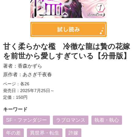
甘く柔らかな檻 冷徹な龍は贄の花嫁
を前世から愛しすぎている【分冊版】
著者：
香森かずら
原作者：
あさぎ千夜春
ページ：各26
発売日：2025年7月25日～
定価：150円
キーワード
SF・ファンダジー
ラブロマンス
執着・執心
年の差
異世界・転生
許嫁