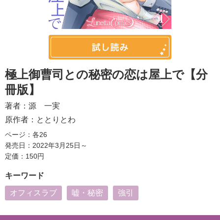
極上御曹司との秘密の恋は屋上で【分
冊版】
著者：
源 一実
原作者：
ととりとわ
ページ：各26
発売日：2022年3月25日～
定価：150円
キーワード
オフィスラブ
嘘・秘密
強引