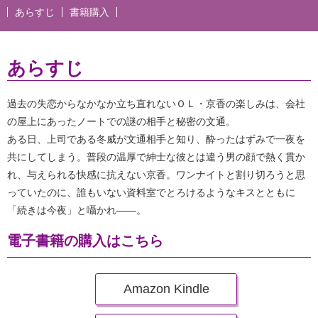
あらすじ
書籍購入
あらすじ
過去の失恋からなかなか立ち直れないＯＬ・京香の楽しみは、会社
の屋上にあったノートでの謎の相手と秘密の文通。
ある日、上司である冬威が文通相手と知り、酔ったはずみで一夜を
共にしてしまう。普段の温厚で紳士な彼とは違う男の顔で熱く貫か
れ、与えられる快感に抗えない京香。ワンナイトと割り切ろうと思
っていたのに、誰もいない資料室でとろけるようなキスとともに
「続きは今夜」と囁かれ――。
電子書籍の購入はこちら
Amazon Kindle