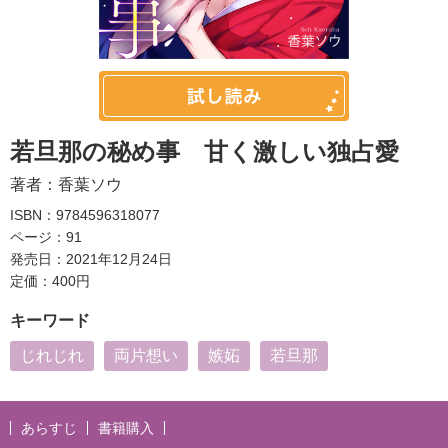
若旦那の秘め事 甘く激しい独占愛
著者：
香葉ソウ
ISBN：9784596318077
ページ：91
発売日：2021年12月24日
定価：400円
キーワード
じれじれ
両片想い
嫉妬
若旦那
あらすじ
書籍購入