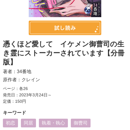
憑くほど愛して イケメン御曹司の生
き霊にストーカーされています【分冊
版】
著者：
34番地
原作者：
クレイン
ページ：各26
発売日：2023年3月24日～
定価：150円
キーワード
初恋
同居
執着・執心
御曹司