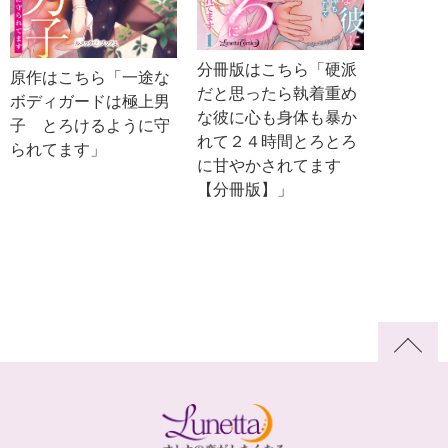
分冊版はこちら「硬派
原作はこちら「一途な
だと思ったら執着重め
ボディガードは極上男
な彼に心も身体も暴か
子 とろけるように守
れて２４時間とろとろ
られてます」
に甘やかされてます
【分冊版】」