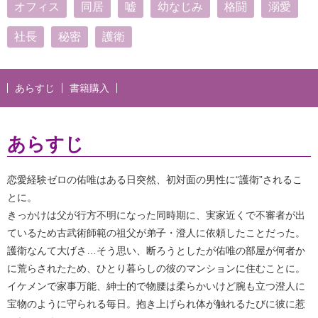
オフィス
同居
嘘
幼なじみ
格闘
溺愛
社長
秘密
護衛
あらすじ
書籍購入
あらすじ
恋愛経験ゼロの佑唯はある日突然、初対面の男性に“護衛”されるこ
とに。
きっかけは父が行方不明になった同時期に、実家近くで不審者が出
ているため古武術師範の祖父が弟子・澄人に依頼したことだった。
護衛なんて大げさ…そう思い、断ろうとしたが佑唯の部屋が何者か
に荒らされたため、ひとり暮らしの彼のマンションに住むことに。
イケメンで家事万能、紳士的で物腰は柔らかいけど腕も立つ澄人に
宝物のように守られる毎日。抱き上げられ体が触れるたびに彼に惹