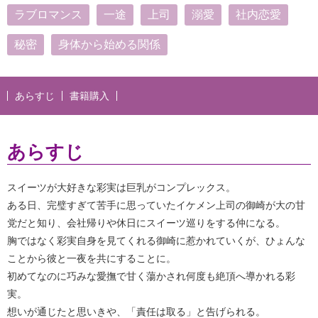
ラブロマンス
一途
上司
溺愛
社内恋愛
秘密
身体から始める関係
あらすじ
書籍購入
あらすじ
スイーツが大好きな彩実は巨乳がコンプレックス。
ある日、完璧すぎて苦手に思っていたイケメン上司の御崎が大の甘
党だと知り、会社帰りや休日にスイーツ巡りをする仲になる。
胸ではなく彩実自身を見てくれる御崎に惹かれていくが、ひょんな
ことから彼と一夜を共にすることに。
初めてなのに巧みな愛撫で甘く蕩かされ何度も絶頂へ導かれる彩
実。
想いが通じたと思いきや、「責任は取る」と告げられる。