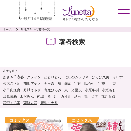
ホーム
加地アヤメの書籍一覧
著者検索
著者を選択
あさぎ千夜春
クレイン
ととりとわ
にしのムラサキ
ひらび久美
りりす
佐木ささめ
加地アヤメ
天ヶ森 雀
奏多
宇佐川ゆかり
宇奈月 香
小日向江麻
月城うさぎ
有允ひろみ
東 万里央
水原冬樹
水瀬もも
浅見茉莉
田沢みん
神城 葵
紅 カオル
緒莉
舞 姫美
花丸百点
花李くる実
西條六花
麻生ミカリ