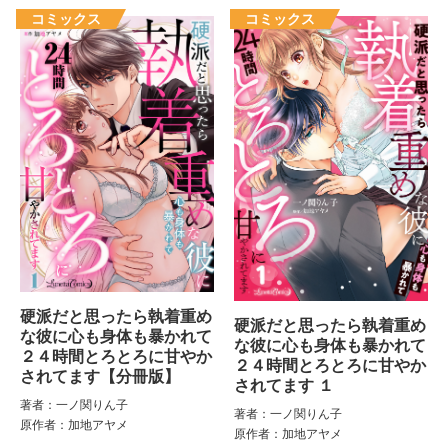
硬派だと思ったら執着重め
硬派だと思ったら執着重め
な彼に心も身体も暴かれて
な彼に心も身体も暴かれて
２４時間とろとろに甘やか
２４時間とろとろに甘やか
されてます【分冊版】
されてます １
著者：一ノ関りん子
著者：一ノ関りん子
原作者：加地アヤメ
原作者：加地アヤメ