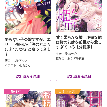
甘く柔らかな檻 冷徹な龍
要らない子令嬢ですが、エ
は贄の花嫁を前世から愛し
リート警視が「俺のところ
すぎている【分冊版】
に来ないか」と迫ってきま
す
著者：香森かずら
原作者：あさぎ千夜春
著者：加地アヤメ
イラスト：夜咲こん
試し読み＆詳細
試し読み＆詳細