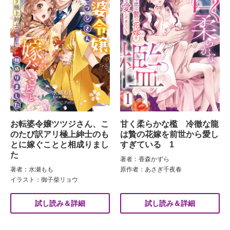
お転婆令嬢ツツジさん、こ
甘く柔らかな檻 冷徹な龍
のたび訳アリ極上紳士のも
は贄の花嫁を前世から愛し
とに嫁ぐことと相成りまし
すぎている 1
た
著者：香森かずら
著者：水瀬もも
原作者：あさぎ千夜春
イラスト：御子柴リョウ
試し読み＆詳細
試し読み＆詳細