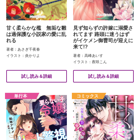
甘く柔らかな檻 無垢な雛
見ず知らずの許嫁に溺愛さ
は過保護な小説家の愛に乱
れてます 路頭に迷うはず
れる
がイケメン御曹司が迎えに
来て!?
著者：あさぎ千夜春
イラスト：炎かりよ
著者：高峰あいす
イラスト：夜咲こん
試し読み＆詳細
試し読み＆詳細